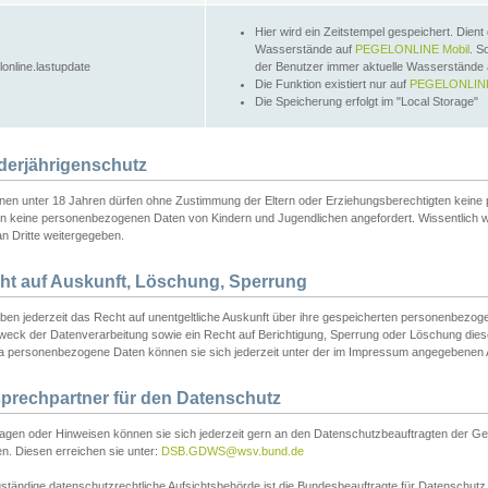
Hier wird ein Zeitstempel gespeichert. Dient
Wasserstände auf
PEGELONLINE Mobil
. S
lonline.lastupdate
der Benutzer immer aktuelle Wasserstände
Die Funktion existiert nur auf
PEGELONLINE
Die Speicherung erfolgt im "Local Storage"
derjährigenschutz
nen unter 18 Jahren dürfen ohne Zustimmung der Eltern oder Erziehungsberechtigten keine
n keine personenbezogenen Daten von Kindern und Jugendlichen angefordert. Wissentlich 
an Dritte weitergegeben.
ht auf Auskunft, Löschung, Sperrung
aben jederzeit das Recht auf unentgeltliche Auskunft über ihre gespeicherten personenbez
weck der Datenverarbeitung sowie ein Recht auf Berichtigung, Sperrung oder Löschung dies
 personenbezogene Daten können sie sich jederzeit unter der im Impressum angegebenen
prechpartner für den Datenschutz
ragen oder Hinweisen können sie sich jederzeit gern an den Datenschutzbeauftragten der Ge
n. Diesen erreichen sie unter:
DSB.GDWS@wsv.bund.de
ständige datenschutzrechtliche Aufsichtsbehörde ist die Bundesbeauftragte für Datenschutz u