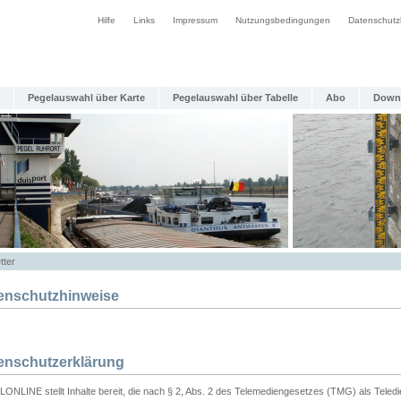
Hilfe
Links
Impressum
Nutzungsbedingungen
Datenschutz
Pegelauswahl über Karte
Pegelauswahl über Tabelle
Abo
Down
tter
enschutzhinweise
enschutzerklärung
ONLINE stellt Inhalte bereit, die nach § 2, Abs. 2 des Telemediengesetzes (TMG) als Teled