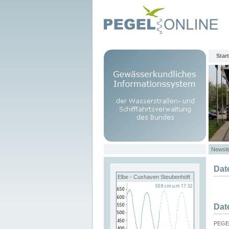
Start
Newsle
Dat
Elbe - Cuxhaven Steubenhöft
Dat
PEGEL