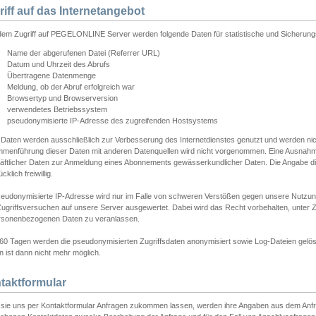
riff auf das Internetangebot
edem Zugriff auf PEGELONLINE Server werden folgende Daten für statistische und Sicherun
Name der abgerufenen Datei (Referrer URL)
Datum und Uhrzeit des Abrufs
Übertragene Datenmenge
Meldung, ob der Abruf erfolgreich war
Browsertyp und Browserversion
verwendetes Betriebssystem
pseudonymisierte IP-Adresse des zugreifenden Hostsystems
 Daten werden ausschließlich zur Verbesserung des Internetdienstes genutzt und werden ni
menführung dieser Daten mit anderen Datenquellen wird nicht vorgenommen. Eine Ausnahme 
äftlicher Daten zur Anmeldung eines Abonnements gewässerkundlicher Daten. Die Angabe die
cklich freiwillig.
seudonymisierte IP-Adresse wird nur im Falle von schweren Verstößen gegen unsere Nutzun
Zugriffsversuchen auf unsere Server ausgewertet. Dabei wird das Recht vorbehalten, unter Z
rsonenbezogenen Daten zu veranlassen.
60 Tagen werden die pseudonymisierten Zugriffsdaten anonymisiert sowie Log-Dateien gelösc
 ist dann nicht mehr möglich.
taktformular
sie uns per Kontaktformular Anfragen zukommen lassen, werden ihre Angaben aus dem Anfrag