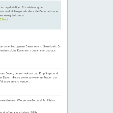
 der regelmäßigen Aktualisierung der
omit wird sichergestellt, dass die Benutzerin oder
 angezeigt bekommt.
 Mobil
 personenbezogenen Daten an uns übermitteln. Es
werden solche Daten nicht gesammelt und auch
ogenen Daten, deren Herkunft und Empfänger und
er Daten. Hierzu sowie zu weiteren Fragen zum
 Adresse an uns wenden.
neraldirektion Wasserstraßen und Schifffahrt
nd Informationsfreiheit (BfDI).