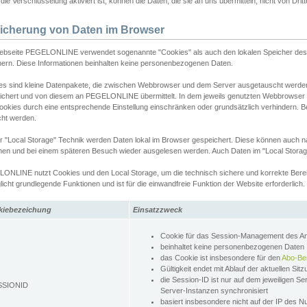
ie Verschlüsselung aktiviert ist, können die Daten, die sie an uns übermitteln, nicht von Dri
icherung von Daten im Browser
ebseite PEGELONLINE verwendet sogenannte "Cookies" als auch den lokalen Speicher des 
hern. Diese Informationen beinhalten keine personenbezogenen Daten.
es sind kleine Datenpakete, die zwischen Webbrowser und dem Server ausgetauscht werde
ichert und von diesem an PEGELONLINE übermittelt. In dem jeweils genutzten Webbrowser
ookies durch eine entsprechende Einstellung einschränken oder grundsätzlich verhindern. B
cht werden.
er "Local Storage" Technik werden Daten lokal im Browser gespeichert. Diese können auch 
hen und bei einem späteren Besuch wieder ausgelesen werden. Auch Daten im "Local Storag
ONLINE nutzt Cookies und den Local Storage, um die technisch sichere und korrekte Bereit
icht grundlegende Funktionen und ist für die einwandfreie Funktion der Website erforderlich.
kiebezeichung
Einsatzzweck
Cookie für das Session-Management des 
beinhaltet keine personenbezogenen Daten
das Cookie ist insbesondere für den
Abo-Be
Gültigkeit endet mit Ablauf der aktuellen Sit
die Session-ID ist nur auf dem jeweiligen Se
SSIONID
Server-Instanzen synchronisiert
basiert insbesondere nicht auf der IP des N