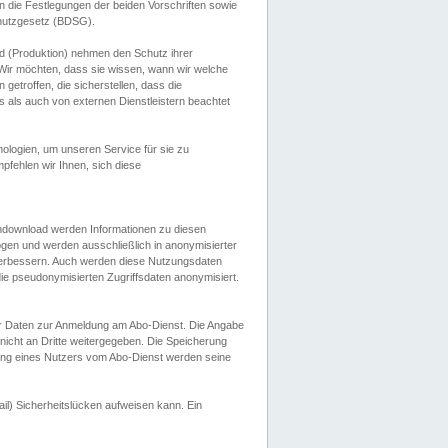
 die Festlegungen der beiden Vorschriften sowie
hutzgesetz (BDSG).
 (Produktion) nehmen den Schutz ihrer
ir möchten, dass sie wissen, wann wir welche
etroffen, die sicherstellen, dass die
 als auch von externen Dienstleistern beachtet
ologien, um unseren Service für sie zu
fehlen wir Ihnen, sich diese
endownload werden Informationen zu diesen
ogen und werden ausschließlich in anonymisierter
verbessern. Auch werden diese Nutzungsdaten
ie pseudonymisierten Zugriffsdaten anonymisiert.
her Daten zur Anmeldung am Abo-Dienst. Die Angabe
 nicht an Dritte weitergegeben. Die Speicherung
dung eines Nutzers vom Abo-Dienst werden seine
il) Sicherheitslücken aufweisen kann. Ein