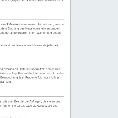
ei uns gespeichert. Diese Daten geben wir nicht
 eine E-Mail-Adresse sowie Informationen, welche
it dem Empfang des Newsletters einverstanden
sand der angeforderten Informationen und geben
 Versand des Newsletters können sie jederzeit
, werden an Dritte nur übermittelt, soweit dies
lle von Angriffen auf die Internetinfrastruktur des
Beantwortung ihrer Fragen erfolgt nur mit ihrer
gt nicht.
, wie zum Beispiel der Anfragen, die sie an uns
erkennen sie daran, dass die Adresszeile des