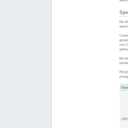
Wenn d
Spe
Die W
speic
Cooki
gespe
von C
gelös
Bei d
beste
PEGEL
ermögl
Coo
JSE