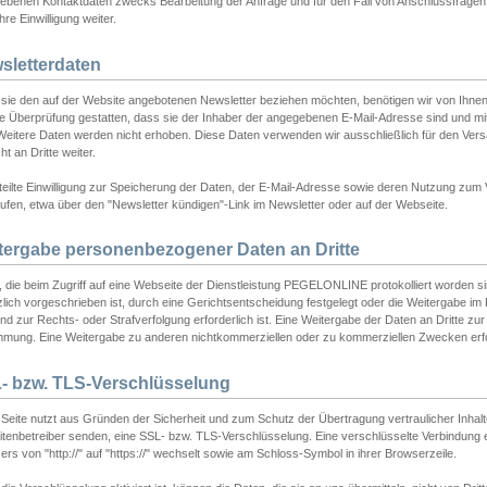
ebenen Kontaktdaten zwecks Bearbeitung der Anfrage und für den Fall von Anschlussfragen b
hre Einwilligung weiter.
sletterdaten
sie den auf der Website angebotenen Newsletter beziehen möchten, benötigen wir von Ihnen
ie Überprüfung gestatten, dass sie der Inhaber der angegebenen E-Mail-Adresse sind und m
 Weitere Daten werden nicht erhoben. Diese Daten verwenden wir ausschließlich für den Ver
cht an Dritte weiter.
teilte Einwilligung zur Speicherung der Daten, der E-Mail-Adresse sowie deren Nutzung zum
ufen, etwa über den "Newsletter kündigen"-Link im Newsletter oder auf der Webseite.
tergabe personenbezogener Daten an Dritte
 die beim Zugriff auf eine Webseite der Dienstleistung PEGELONLINE protokolliert worden sind
lich vorgeschrieben ist, durch eine Gerichtsentscheidung festgelegt oder die Weitergabe im Fa
d zur Rechts- oder Strafverfolgung erforderlich ist. Eine Weitergabe der Daten an Dritte zur 
mmung. Eine Weitergabe zu anderen nichtkommerziellen oder zu kommerziellen Zwecken erfol
- bzw. TLS-Verschlüsselung
Seite nutzt aus Gründen der Sicherheit und zum Schutz der Übertragung vertraulicher Inhalte
eitenbetreiber senden, eine SSL- bzw. TLS-Verschlüsselung. Eine verschlüsselte Verbindung 
rs von "http://" auf "https://" wechselt sowie am Schloss-Symbol in ihrer Browserzeile.