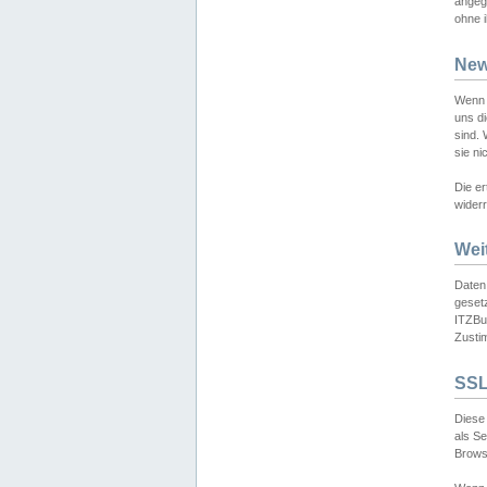
angeg
ohne i
New
Wenn 
uns d
sind.
sie ni
Die er
widerr
Wei
Daten,
gesetz
ITZBun
Zusti
SSL
Diese 
als S
Browse