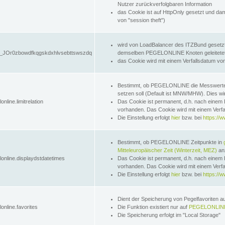
Nutzer zurückverfolgbaren Information
das Cookie ist auf HttpOnly gesetzt und dam
von "session theft")
wird von LoadBalancer des ITZBund gesetzt
JOr0zbowdfkqgskdxhlvsebttswszdq
demselben PEGELONLINE Knoten geleitetet w
das Cookie wird mit einem Verfallsdatum vo
Bestimmt, ob PEGELONLINE die Messwer
setzen soll (Default ist MNW/MHW). Dies wirk
online.limitrelation
Das Cookie ist permanent, d.h. nach einem 
vorhanden. Das Cookie wird mit einem Verfa
Die Einstellung erfolgt
hier
bzw. bei
https://w
Bestimmt, ob PEGELONLINE Zeitpunkte in
Mitteleuropäischer Zeit (Winterzeit, MEZ)
anz
lonline.displaydstdatetimes
Das Cookie ist permanent, d.h. nach einem 
vorhanden. Das Cookie wird mit einem Verfa
Die Einstellung erfolgt
hier
bzw. bei
https://w
Dient der Speicherung von Pegelfavoriten 
online.favorites
Die Funktion existiert nur auf
PEGELONLINE
Die Speicherung erfolgt im "Local Storage"