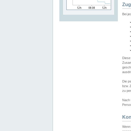
Zug
Bei j
Diese
Zusam
gesch
ausdrü
Die p
bzw. 
zu pe
Nach 
Person
Kon
Wenn 