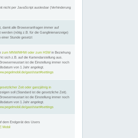
it nicht per JavaScript auslesbar (Verhinderung
, damit alle Browseranfragen immer auf
erden (nötig z.B. für die Ganglinienanzeige)
n einer Stunde gesetzt
te
zum MNW/MHW oder zum HSW
in Beziehung
t sich z.B. auf die Kartendarstellung aus.
Browserneustart ist die Einstellung immer noch
llsdatum von 1 Jahr angelegt.
ww.pegelmobil.de/gast/start#settings
gesetzlicher Zeit oder ganzjährig in
eigen soll (Standard ist die gesetzliche Zeit).
Browserneustart ist die Einstellung immer noch
llsdatum von 1 Jahr angelegt.
ww.pegelmobil.de/gast/start#settings
auf dem Endgerät des Users
 Mobil