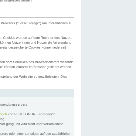
tten mitgelesen werden.
Browsers ("Local Storage") um Informationen zu
n. Cookies werden auf dem Rechner des Nutzers
 können Nutzerinnen und Nutzer die Verwendung
ereits gespeicherte Cookies können jederzeit
nach dem Schließen des Browserfensters weiterhin
e" können jederzeit im Browser gelöscht werden.
stellung der Webseite zu gewährleisten. Dies
Anwendungsservers
reich
von PEGELONLINE erforderlich
zung
rver gültig und wird nicht über verschiedene
utzers oder einer sonstigen auf den tatsächlichen