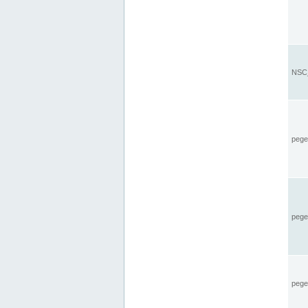
NSC_
pegel
pege
pegel