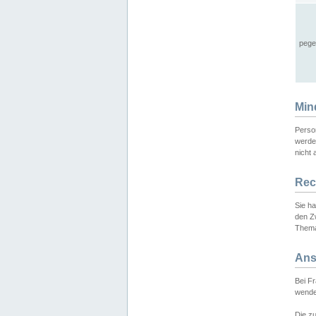
pege
Min
Perso
werde
nicht 
Rec
Sie h
den Z
Thema
Ans
Bei F
wende
Die zu