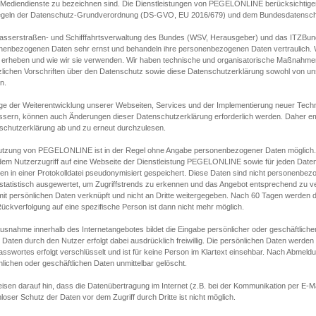
s Mediendienste zu bezeichnen sind. Die Dienstleistungen von PEGELONLINE berücksichtigen
egeln der Datenschutz-Grundverordnung (DS-GVO, EU 2016/679) und dem Bundesdatensc
asserstraßen- und Schifffahrtsverwaltung des Bundes (WSV, Herausgeber) und das ITZBund
nenbezogenen Daten sehr ernst und behandeln ihre personenbezogenen Daten vertraulich. W
 erheben und wie wir sie verwenden. Wir haben technische und organisatorische Maßnahmen g
zlichen Vorschriften über den Datenschutz sowie diese Datenschutzerklärung sowohl von uns
n.
ge der Weiterentwicklung unserer Webseiten, Services und der Implementierung neuer Techn
ssern, können auch Änderungen dieser Datenschutzerklärung erforderlich werden. Daher emp
schutzerklärung ab und zu erneut durchzulesen.
utzung von PEGELONLINE ist in der Regel ohne Angabe personenbezogener Daten möglich.
edem Nutzerzugriff auf eine Webseite der Dienstleistung PEGELONLINE sowie für jeden Dat
en in einer Protokolldatei pseudonymisiert gespeichert. Diese Daten sind nicht personenbez
statistisch ausgewertet, um Zugriffstrends zu erkennen und das Angebot entsprechend zu 
mit persönlichen Daten verknüpft und nicht an Dritte weitergegeben. Nach 60 Tagen werden d
ückverfolgung auf eine spezifische Person ist dann nicht mehr möglich.
Ausnahme innerhalb des Internetangebotes bildet die Eingabe persönlicher oder geschäftlic
 Daten durch den Nutzer erfolgt dabei ausdrücklich freiwillig. Die persönlichen Daten werden
asswortes erfolgt verschlüsselt und ist für keine Person im Klartext einsehbar. Nach Abmel
lichen oder geschäftlichen Daten unmittelbar gelöscht.
isen darauf hin, dass die Datenübertragung im Internet (z.B. bei der Kommunikation per E-Ma
loser Schutz der Daten vor dem Zugriff durch Dritte ist nicht möglich.