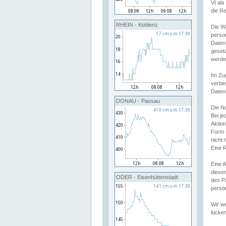
VI al
die R
RHEIN - Koblenz
Die W
perso
Daten
geset
werde
Im Zu
verbe
Daten
DONAU - Passau
Die N
Bei j
Aktion
Form 
nicht 
Eine R
Eine 
dieser
ODER - Eisenhüttenstadt
des P
persön
Wir we
lücken