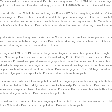
s Mediendienste zu bezeichnen sind. Die Dienstleistungen von PEGELONLINE berücksichtigen
egeln der Datenschutz-Grundverordnung (DS-GVO, EU 2016/679) und dem Bundesdatensc
asserstraßen- und Schifffahrtsverwaltung des Bundes (WSV, Herausgeber) und das ITZBund
nenbezogenen Daten sehr ernst und behandeln ihre personenbezogenen Daten vertraulich. W
 erheben und wie wir sie verwenden. Wir haben technische und organisatorische Maßnahmen g
zlichen Vorschriften über den Datenschutz sowie diese Datenschutzerklärung sowohl von uns
n.
ge der Weiterentwicklung unserer Webseiten, Services und der Implementierung neuer Techn
ssern, können auch Änderungen dieser Datenschutzerklärung erforderlich werden. Daher emp
schutzerklärung ab und zu erneut durchzulesen.
utzung von PEGELONLINE ist in der Regel ohne Angabe personenbezogener Daten möglich.
edem Nutzerzugriff auf eine Webseite der Dienstleistung PEGELONLINE sowie für jeden Dat
en in einer Protokolldatei pseudonymisiert gespeichert. Diese Daten sind nicht personenbez
statistisch ausgewertet, um Zugriffstrends zu erkennen und das Angebot entsprechend zu 
mit persönlichen Daten verknüpft und nicht an Dritte weitergegeben. Nach 60 Tagen werden d
ückverfolgung auf eine spezifische Person ist dann nicht mehr möglich.
Ausnahme innerhalb des Internetangebotes bildet die Eingabe persönlicher oder geschäftlic
 Daten durch den Nutzer erfolgt dabei ausdrücklich freiwillig. Die persönlichen Daten werden
asswortes erfolgt verschlüsselt und ist für keine Person im Klartext einsehbar. Nach Abmel
lichen oder geschäftlichen Daten unmittelbar gelöscht.
isen darauf hin, dass die Datenübertragung im Internet (z.B. bei der Kommunikation per E-Ma
loser Schutz der Daten vor dem Zugriff durch Dritte ist nicht möglich.