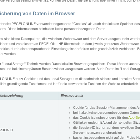
ie Verschlüsselung aktiviert ist, können die Daten, die sie an uns übermitteln, nicht von Dri
icherung von Daten im Browser
ebseite PEGELONLINE verwendet sogenannte "Cookies" als auch den lokalen Speicher des 
hern. Diese Informationen beinhalten keine personenbezogenen Daten.
es sind kleine Datenpakete, die zwischen Webbrowser und dem Server ausgetauscht werde
ichert und von diesem an PEGELONLINE übermittelt. In dem jeweils genutzten Webbrowser
ookies durch eine entsprechende Einstellung einschränken oder grundsätzlich verhindern. B
cht werden.
er "Local Storage" Technik werden Daten lokal im Browser gespeichert. Diese können auch 
hen und bei einem späteren Besuch wieder ausgelesen werden. Auch Daten im "Local Storag
ONLINE nutzt Cookies und den Local Storage, um die technisch sichere und korrekte Bereit
icht grundlegende Funktionen und ist für die einwandfreie Funktion der Website erforderlich.
kiebezeichung
Einsatzzweck
Cookie für das Session-Management des 
beinhaltet keine personenbezogenen Daten
das Cookie ist insbesondere für den
Abo-Be
Gültigkeit endet mit Ablauf der aktuellen Sit
die Session-ID ist nur auf dem jeweiligen Se
SSIONID
Server-Instanzen synchronisiert
basiert insbesondere nicht auf der IP des N