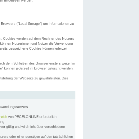
tten mitgelesen werden.
Browsers ("Local Storage") um Informationen zu
n. Cookies werden auf dem Rechner des Nutzers
 können Nutzerinnen und Nutzer die Verwendung
ereits gespeicherte Cookies können jederzeit
nach dem Schließen des Browserfensters weiterhin
e" können jederzeit im Browser gelöscht werden.
stellung der Webseite zu gewährleisten. Dies
Anwendungsservers
reich
von PEGELONLINE erforderlich
zung
rver gültig und wird nicht über verschiedene
utzers oder einer sonstigen auf den tatsächlichen