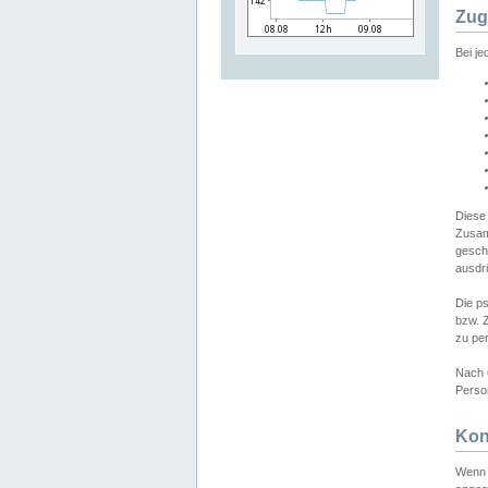
Zug
Bei j
Diese
Zusam
gesch
ausdrü
Die p
bzw. 
zu pe
Nach 
Person
Kon
Wenn 