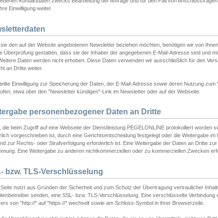
ebenen Kontaktdaten zwecks Bearbeitung der Anfrage und für den Fall von Anschlussfragen b
hre Einwilligung weiter.
sletterdaten
sie den auf der Website angebotenen Newsletter beziehen möchten, benötigen wir von Ihnen
ie Überprüfung gestatten, dass sie der Inhaber der angegebenen E-Mail-Adresse sind und m
 Weitere Daten werden nicht erhoben. Diese Daten verwenden wir ausschließlich für den Ver
cht an Dritte weiter.
teilte Einwilligung zur Speicherung der Daten, der E-Mail-Adresse sowie deren Nutzung zum
ufen, etwa über den "Newsletter kündigen"-Link im Newsletter oder auf der Webseite.
tergabe personenbezogener Daten an Dritte
 die beim Zugriff auf eine Webseite der Dienstleistung PEGELONLINE protokolliert worden sind
lich vorgeschrieben ist, durch eine Gerichtsentscheidung festgelegt oder die Weitergabe im Fa
d zur Rechts- oder Strafverfolgung erforderlich ist. Eine Weitergabe der Daten an Dritte zur 
mmung. Eine Weitergabe zu anderen nichtkommerziellen oder zu kommerziellen Zwecken erfol
- bzw. TLS-Verschlüsselung
Seite nutzt aus Gründen der Sicherheit und zum Schutz der Übertragung vertraulicher Inhalte
eitenbetreiber senden, eine SSL- bzw. TLS-Verschlüsselung. Eine verschlüsselte Verbindung 
rs von "http://" auf "https://" wechselt sowie am Schloss-Symbol in ihrer Browserzeile.