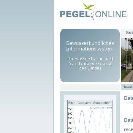
Start
Newsle
Dat
Elbe - Cuxhaven Steubenhöft
Dat
PEGEL