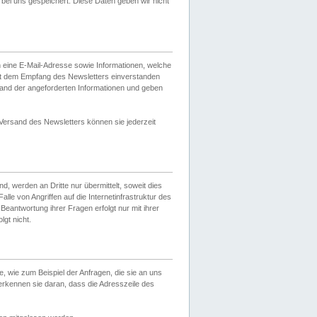
ei uns gespeichert. Diese Daten geben wir nicht
 eine E-Mail-Adresse sowie Informationen, welche
it dem Empfang des Newsletters einverstanden
sand der angeforderten Informationen und geben
 Versand des Newsletters können sie jederzeit
, werden an Dritte nur übermittelt, soweit dies
lle von Angriffen auf die Internetinfrastruktur des
Beantwortung ihrer Fragen erfolgt nur mit ihrer
gt nicht.
, wie zum Beispiel der Anfragen, die sie an uns
erkennen sie daran, dass die Adresszeile des