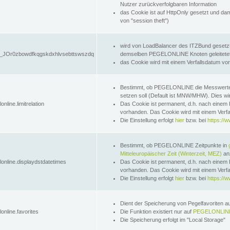
Nutzer zurückverfolgbaren Information
das Cookie ist auf HttpOnly gesetzt und dam
von "session theft")
wird von LoadBalancer des ITZBund gesetzt
JOr0zbowdfkqgskdxhlvsebttswszdq
demselben PEGELONLINE Knoten geleitetet w
das Cookie wird mit einem Verfallsdatum vo
Bestimmt, ob PEGELONLINE die Messwer
setzen soll (Default ist MNW/MHW). Dies wirk
online.limitrelation
Das Cookie ist permanent, d.h. nach einem 
vorhanden. Das Cookie wird mit einem Verfa
Die Einstellung erfolgt
hier
bzw. bei
https://w
Bestimmt, ob PEGELONLINE Zeitpunkte in
Mitteleuropäischer Zeit (Winterzeit, MEZ)
anz
lonline.displaydstdatetimes
Das Cookie ist permanent, d.h. nach einem 
vorhanden. Das Cookie wird mit einem Verfa
Die Einstellung erfolgt
hier
bzw. bei
https://w
Dient der Speicherung von Pegelfavoriten 
online.favorites
Die Funktion existiert nur auf
PEGELONLINE
Die Speicherung erfolgt im "Local Storage"