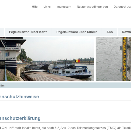
Hilfe
Links
Impressum
Nutzungsbedingungen
Datenschutz
Pegelauswahl über Karte
Pegelauswahl über Tabelle
Abo
Down
tter
enschutzhinweise
enschutzerklärung
ONLINE stellt Inhalte bereit, die nach § 2, Abs. 2 des Telemediengesetzes (TMG) als Teled