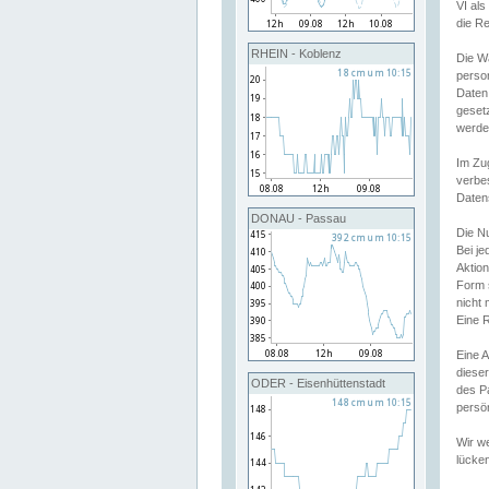
VI al
die R
RHEIN - Koblenz
Die W
perso
Daten
geset
werde
Im Zu
verbe
Daten
DONAU - Passau
Die N
Bei j
Aktion
Form 
nicht 
Eine R
Eine 
dieser
ODER - Eisenhüttenstadt
des P
persön
Wir we
lücken