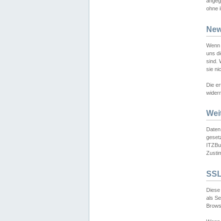
angeg
ohne i
New
Wenn 
uns d
sind.
sie ni
Die er
widerr
Wei
Daten,
gesetz
ITZBun
Zusti
SSL
Diese 
als S
Browse