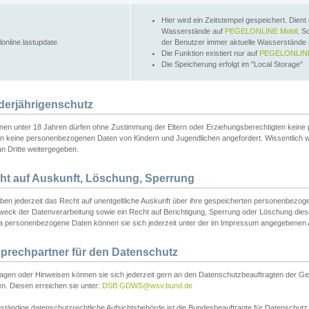
Hier wird ein Zeitstempel gespeichert. Dient
Wasserstände auf
PEGELONLINE Mobil
. S
lonline.lastupdate
der Benutzer immer aktuelle Wasserstände
Die Funktion existiert nur auf
PEGELONLINE
Die Speicherung erfolgt im "Local Storage"
derjährigenschutz
nen unter 18 Jahren dürfen ohne Zustimmung der Eltern oder Erziehungsberechtigten keine
n keine personenbezogenen Daten von Kindern und Jugendlichen angefordert. Wissentlich 
an Dritte weitergegeben.
ht auf Auskunft, Löschung, Sperrung
aben jederzeit das Recht auf unentgeltliche Auskunft über ihre gespeicherten personenbez
weck der Datenverarbeitung sowie ein Recht auf Berichtigung, Sperrung oder Löschung dies
 personenbezogene Daten können sie sich jederzeit unter der im Impressum angegebenen
prechpartner für den Datenschutz
ragen oder Hinweisen können sie sich jederzeit gern an den Datenschutzbeauftragten der Ge
n. Diesen erreichen sie unter:
DSB.GDWS@wsv.bund.de
ständige datenschutzrechtliche Aufsichtsbehörde ist die Bundesbeauftragte für Datenschutz u