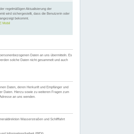
 der regelmäßigen Aktualisierung der
omit wird sichergestellt, dass die Benutzerin oder
 angezeigt bekommt.
 Mobil
 personenbezogenen Daten an uns übermitteln. Es
werden solche Daten nicht gesammelt und auch
ogenen Daten, deren Herkunft und Empfänger und
er Daten. Hierzu sowie zu weiteren Fragen zum
 Adresse an uns wenden.
neraldirektion Wasserstraßen und Schifffahrt
nd Informationsfreiheit (BfDI).