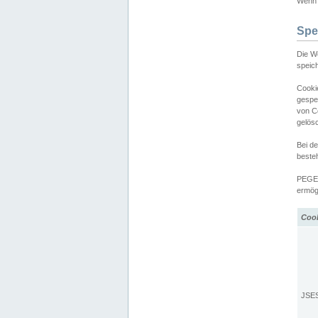
Wenn d
Spe
Die W
speic
Cooki
gespe
von C
gelös
Bei d
beste
PEGEL
ermögl
Coo
JSE