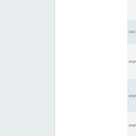
NSC_
pegel
pege
pegel