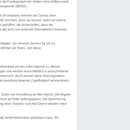
 die Festlegungen der beiden Vorschriften sowie
hutzgesetz (BDSG).
 (Produktion) nehmen den Schutz ihrer
ir möchten, dass sie wissen, wann wir welche
etroffen, die sicherstellen, dass die
 als auch von externen Dienstleistern beachtet
ologien, um unseren Service für sie zu
fehlen wir Ihnen, sich diese
endownload werden Informationen zu diesen
ogen und werden ausschließlich in anonymisierter
verbessern. Auch werden diese Nutzungsdaten
ie pseudonymisierten Zugriffsdaten anonymisiert.
her Daten zur Anmeldung am Abo-Dienst. Die Angabe
 nicht an Dritte weitergegeben. Die Speicherung
dung eines Nutzers vom Abo-Dienst werden seine
il) Sicherheitslücken aufweisen kann. Ein