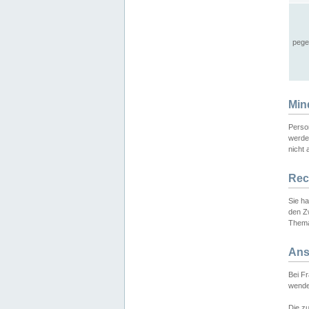
pege
Min
Perso
werde
nicht 
Rec
Sie h
den Z
Thema
Ans
Bei F
wende
Die zu