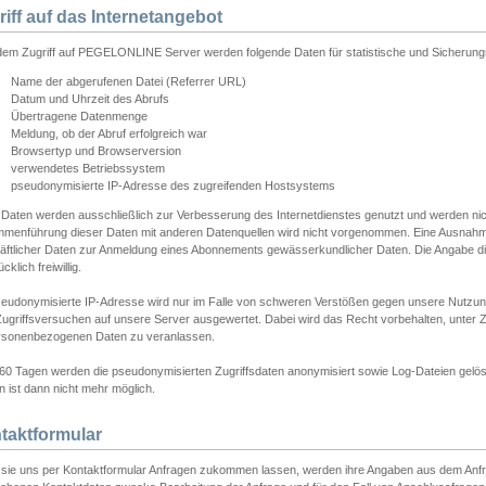
riff auf das Internetangebot
edem Zugriff auf PEGELONLINE Server werden folgende Daten für statistische und Sicherun
Name der abgerufenen Datei (Referrer URL)
Datum und Uhrzeit des Abrufs
Übertragene Datenmenge
Meldung, ob der Abruf erfolgreich war
Browsertyp und Browserversion
verwendetes Betriebssystem
pseudonymisierte IP-Adresse des zugreifenden Hostsystems
 Daten werden ausschließlich zur Verbesserung des Internetdienstes genutzt und werden ni
menführung dieser Daten mit anderen Datenquellen wird nicht vorgenommen. Eine Ausnahme 
äftlicher Daten zur Anmeldung eines Abonnements gewässerkundlicher Daten. Die Angabe die
cklich freiwillig.
seudonymisierte IP-Adresse wird nur im Falle von schweren Verstößen gegen unsere Nutzun
Zugriffsversuchen auf unsere Server ausgewertet. Dabei wird das Recht vorbehalten, unter Z
rsonenbezogenen Daten zu veranlassen.
60 Tagen werden die pseudonymisierten Zugriffsdaten anonymisiert sowie Log-Dateien gelösc
 ist dann nicht mehr möglich.
taktformular
sie uns per Kontaktformular Anfragen zukommen lassen, werden ihre Angaben aus dem Anfrag