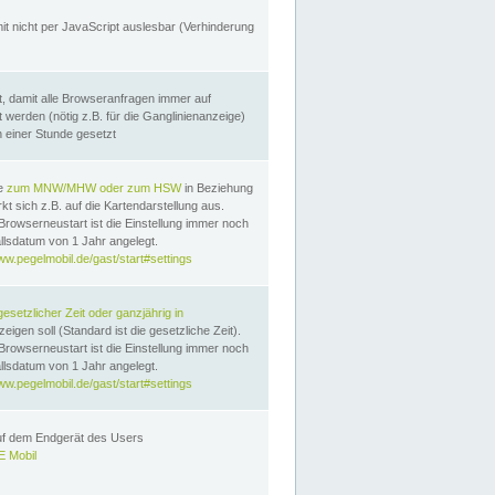
it nicht per JavaScript auslesbar (Verhinderung
, damit alle Browseranfragen immer auf
erden (nötig z.B. für die Ganglinienanzeige)
n einer Stunde gesetzt
te
zum MNW/MHW oder zum HSW
in Beziehung
t sich z.B. auf die Kartendarstellung aus.
Browserneustart ist die Einstellung immer noch
llsdatum von 1 Jahr angelegt.
ww.pegelmobil.de/gast/start#settings
gesetzlicher Zeit oder ganzjährig in
eigen soll (Standard ist die gesetzliche Zeit).
Browserneustart ist die Einstellung immer noch
llsdatum von 1 Jahr angelegt.
ww.pegelmobil.de/gast/start#settings
auf dem Endgerät des Users
 Mobil