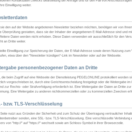
ebenen Kontaktdaten zwecks Bearbeitung der Anfrage und für den Fall von Anschlussfragen b
hre Einwilligung weiter.
sletterdaten
sie den auf der Website angebotenen Newsletter beziehen möchten, benötigen wir von Ihnen
ie Überprüfung gestatten, dass sie der Inhaber der angegebenen E-Mail-Adresse sind und m
 Weitere Daten werden nicht erhoben. Diese Daten verwenden wir ausschließlich für den Ver
cht an Dritte weiter.
teilte Einwilligung zur Speicherung der Daten, der E-Mail-Adresse sowie deren Nutzung zum
ufen, etwa über den "Newsletter kündigen"-Link im Newsletter oder auf der Webseite.
tergabe personenbezogener Daten an Dritte
 die beim Zugriff auf eine Webseite der Dienstleistung PEGELONLINE protokolliert worden sind
lich vorgeschrieben ist, durch eine Gerichtsentscheidung festgelegt oder die Weitergabe im Fa
d zur Rechts- oder Strafverfolgung erforderlich ist. Eine Weitergabe der Daten an Dritte zur 
mmung. Eine Weitergabe zu anderen nichtkommerziellen oder zu kommerziellen Zwecken erfol
- bzw. TLS-Verschlüsselung
Seite nutzt aus Gründen der Sicherheit und zum Schutz der Übertragung vertraulicher Inhalte
eitenbetreiber senden, eine SSL- bzw. TLS-Verschlüsselung. Eine verschlüsselte Verbindung 
rs von "http://" auf "https://" wechselt sowie am Schloss-Symbol in ihrer Browserzeile.