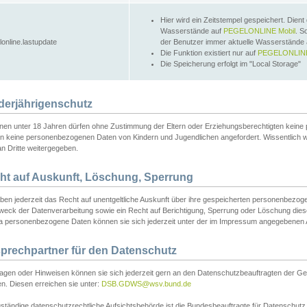
Hier wird ein Zeitstempel gespeichert. Dient
Wasserstände auf
PEGELONLINE Mobil
. S
lonline.lastupdate
der Benutzer immer aktuelle Wasserstände
Die Funktion existiert nur auf
PEGELONLINE
Die Speicherung erfolgt im "Local Storage"
derjährigenschutz
nen unter 18 Jahren dürfen ohne Zustimmung der Eltern oder Erziehungsberechtigten keine
n keine personenbezogenen Daten von Kindern und Jugendlichen angefordert. Wissentlich 
an Dritte weitergegeben.
ht auf Auskunft, Löschung, Sperrung
aben jederzeit das Recht auf unentgeltliche Auskunft über ihre gespeicherten personenbez
weck der Datenverarbeitung sowie ein Recht auf Berichtigung, Sperrung oder Löschung dies
 personenbezogene Daten können sie sich jederzeit unter der im Impressum angegebenen
prechpartner für den Datenschutz
ragen oder Hinweisen können sie sich jederzeit gern an den Datenschutzbeauftragten der Ge
n. Diesen erreichen sie unter:
DSB.GDWS@wsv.bund.de
ständige datenschutzrechtliche Aufsichtsbehörde ist die Bundesbeauftragte für Datenschutz u