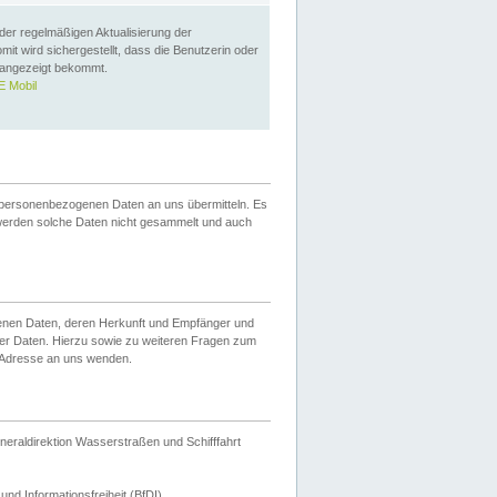
 der regelmäßigen Aktualisierung der
omit wird sichergestellt, dass die Benutzerin oder
 angezeigt bekommt.
 Mobil
 personenbezogenen Daten an uns übermitteln. Es
werden solche Daten nicht gesammelt und auch
ogenen Daten, deren Herkunft und Empfänger und
er Daten. Hierzu sowie zu weiteren Fragen zum
 Adresse an uns wenden.
neraldirektion Wasserstraßen und Schifffahrt
nd Informationsfreiheit (BfDI).