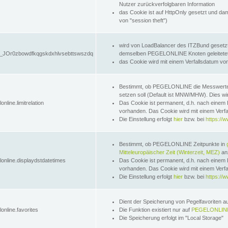
Nutzer zurückverfolgbaren Information
das Cookie ist auf HttpOnly gesetzt und dam
von "session theft")
wird von LoadBalancer des ITZBund gesetzt
JOr0zbowdfkqgskdxhlvsebttswszdq
demselben PEGELONLINE Knoten geleitetet w
das Cookie wird mit einem Verfallsdatum vo
Bestimmt, ob PEGELONLINE die Messwer
setzen soll (Default ist MNW/MHW). Dies wirk
online.limitrelation
Das Cookie ist permanent, d.h. nach einem 
vorhanden. Das Cookie wird mit einem Verfa
Die Einstellung erfolgt
hier
bzw. bei
https://w
Bestimmt, ob PEGELONLINE Zeitpunkte in
Mitteleuropäischer Zeit (Winterzeit, MEZ)
anz
lonline.displaydstdatetimes
Das Cookie ist permanent, d.h. nach einem 
vorhanden. Das Cookie wird mit einem Verfa
Die Einstellung erfolgt
hier
bzw. bei
https://w
Dient der Speicherung von Pegelfavoriten 
online.favorites
Die Funktion existiert nur auf
PEGELONLINE
Die Speicherung erfolgt im "Local Storage"