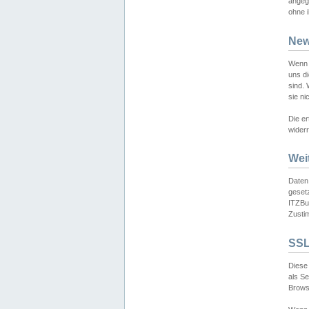
angeg
ohne i
New
Wenn 
uns d
sind.
sie ni
Die er
widerr
Wei
Daten,
gesetz
ITZBun
Zusti
SSL
Diese 
als S
Browse