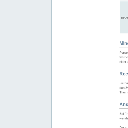
pege
Min
Perso
werde
nicht 
Rec
Sie h
den Z
Thema
Ans
Bei F
wende
Die zu