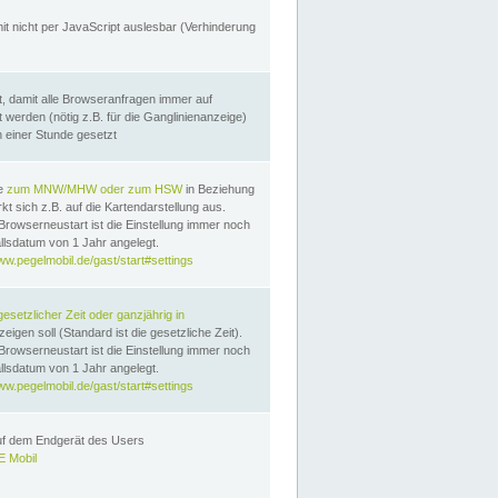
it nicht per JavaScript auslesbar (Verhinderung
, damit alle Browseranfragen immer auf
erden (nötig z.B. für die Ganglinienanzeige)
n einer Stunde gesetzt
te
zum MNW/MHW oder zum HSW
in Beziehung
t sich z.B. auf die Kartendarstellung aus.
Browserneustart ist die Einstellung immer noch
llsdatum von 1 Jahr angelegt.
ww.pegelmobil.de/gast/start#settings
gesetzlicher Zeit oder ganzjährig in
eigen soll (Standard ist die gesetzliche Zeit).
Browserneustart ist die Einstellung immer noch
llsdatum von 1 Jahr angelegt.
ww.pegelmobil.de/gast/start#settings
auf dem Endgerät des Users
 Mobil