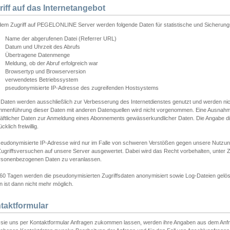
riff auf das Internetangebot
edem Zugriff auf PEGELONLINE Server werden folgende Daten für statistische und Sicherun
Name der abgerufenen Datei (Referrer URL)
Datum und Uhrzeit des Abrufs
Übertragene Datenmenge
Meldung, ob der Abruf erfolgreich war
Browsertyp und Browserversion
verwendetes Betriebssystem
pseudonymisierte IP-Adresse des zugreifenden Hostsystems
 Daten werden ausschließlich zur Verbesserung des Internetdienstes genutzt und werden ni
menführung dieser Daten mit anderen Datenquellen wird nicht vorgenommen. Eine Ausnahme 
äftlicher Daten zur Anmeldung eines Abonnements gewässerkundlicher Daten. Die Angabe die
cklich freiwillig.
seudonymisierte IP-Adresse wird nur im Falle von schweren Verstößen gegen unsere Nutzun
Zugriffsversuchen auf unsere Server ausgewertet. Dabei wird das Recht vorbehalten, unter Z
rsonenbezogenen Daten zu veranlassen.
60 Tagen werden die pseudonymisierten Zugriffsdaten anonymisiert sowie Log-Dateien gelösc
 ist dann nicht mehr möglich.
taktformular
sie uns per Kontaktformular Anfragen zukommen lassen, werden ihre Angaben aus dem Anfrag