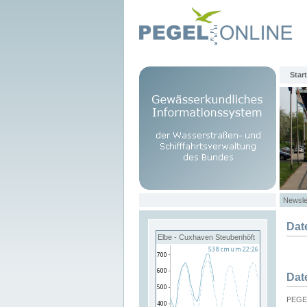
Start
Newsle
Dat
Elbe - Cuxhaven Steubenhöft
Dat
PEGEL