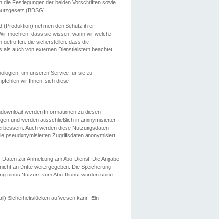
 die Festlegungen der beiden Vorschriften sowie
hutzgesetz (BDSG).
 (Produktion) nehmen den Schutz ihrer
ir möchten, dass sie wissen, wann wir welche
etroffen, die sicherstellen, dass die
 als auch von externen Dienstleistern beachtet
ologien, um unseren Service für sie zu
fehlen wir Ihnen, sich diese
endownload werden Informationen zu diesen
ogen und werden ausschließlich in anonymisierter
verbessern. Auch werden diese Nutzungsdaten
ie pseudonymisierten Zugriffsdaten anonymisiert.
her Daten zur Anmeldung am Abo-Dienst. Die Angabe
 nicht an Dritte weitergegeben. Die Speicherung
dung eines Nutzers vom Abo-Dienst werden seine
il) Sicherheitslücken aufweisen kann. Ein