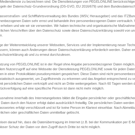
s Mediendienste zu bezeichnen sind. Die Dienstleistungen von PEGELONLINE berücksichtigen
egeln der Datenschutz-Grundverordnung (DS-GVO, EU 2016/679) und dem Bundesdatensc
asserstraßen- und Schifffahrtsverwaltung des Bundes (WSV, Herausgeber) und das ITZBund
nenbezogenen Daten sehr ernst und behandeln ihre personenbezogenen Daten vertraulich. W
 erheben und wie wir sie verwenden. Wir haben technische und organisatorische Maßnahmen g
zlichen Vorschriften über den Datenschutz sowie diese Datenschutzerklärung sowohl von uns
n.
ge der Weiterentwicklung unserer Webseiten, Services und der Implementierung neuer Techn
ssern, können auch Änderungen dieser Datenschutzerklärung erforderlich werden. Daher emp
schutzerklärung ab und zu erneut durchzulesen.
utzung von PEGELONLINE ist in der Regel ohne Angabe personenbezogener Daten möglich.
edem Nutzerzugriff auf eine Webseite der Dienstleistung PEGELONLINE sowie für jeden Dat
en in einer Protokolldatei pseudonymisiert gespeichert. Diese Daten sind nicht personenbez
statistisch ausgewertet, um Zugriffstrends zu erkennen und das Angebot entsprechend zu 
mit persönlichen Daten verknüpft und nicht an Dritte weitergegeben. Nach 60 Tagen werden d
ückverfolgung auf eine spezifische Person ist dann nicht mehr möglich.
Ausnahme innerhalb des Internetangebotes bildet die Eingabe persönlicher oder geschäftlic
 Daten durch den Nutzer erfolgt dabei ausdrücklich freiwillig. Die persönlichen Daten werden
asswortes erfolgt verschlüsselt und ist für keine Person im Klartext einsehbar. Nach Abmel
lichen oder geschäftlichen Daten unmittelbar gelöscht.
isen darauf hin, dass die Datenübertragung im Internet (z.B. bei der Kommunikation per E-Ma
loser Schutz der Daten vor dem Zugriff durch Dritte ist nicht möglich.