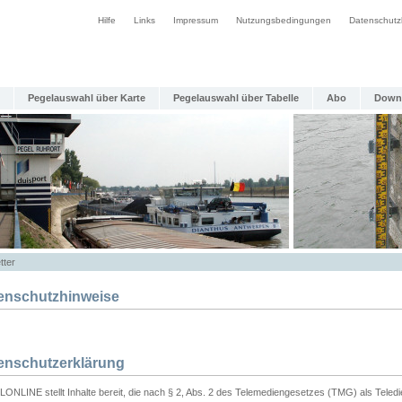
Hilfe
Links
Impressum
Nutzungsbedingungen
Datenschutz
Pegelauswahl über Karte
Pegelauswahl über Tabelle
Abo
Down
tter
enschutzhinweise
enschutzerklärung
ONLINE stellt Inhalte bereit, die nach § 2, Abs. 2 des Telemediengesetzes (TMG) als Teled