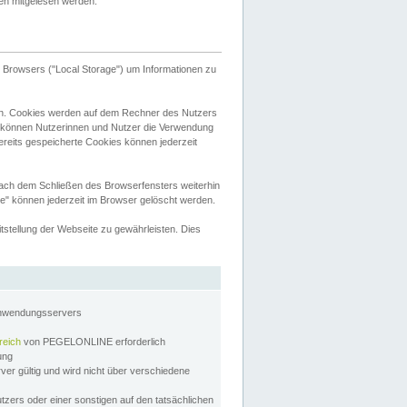
tten mitgelesen werden.
Browsers ("Local Storage") um Informationen zu
n. Cookies werden auf dem Rechner des Nutzers
 können Nutzerinnen und Nutzer die Verwendung
ereits gespeicherte Cookies können jederzeit
nach dem Schließen des Browserfensters weiterhin
e" können jederzeit im Browser gelöscht werden.
stellung der Webseite zu gewährleisten. Dies
Anwendungsservers
reich
von PEGELONLINE erforderlich
zung
rver gültig und wird nicht über verschiedene
utzers oder einer sonstigen auf den tatsächlichen