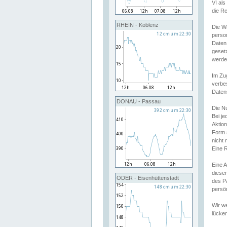
VI al
die R
RHEIN - Koblenz
Die W
perso
Daten
geset
werde
Im Zu
verbe
Daten
DONAU - Passau
Die N
Bei j
Aktion
Form 
nicht 
Eine R
Eine 
dieser
ODER - Eisenhüttenstadt
des P
persön
Wir we
lücken