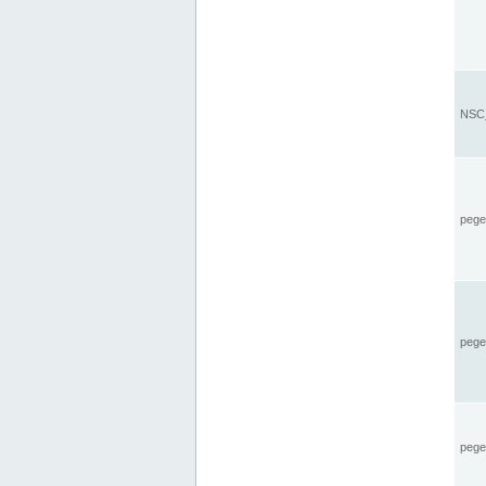
NSC_
pegel
pege
pegel