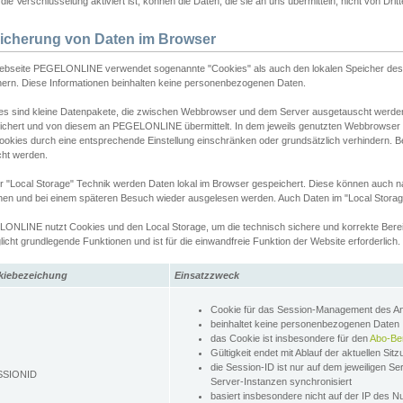
ie Verschlüsselung aktiviert ist, können die Daten, die sie an uns übermitteln, nicht von Dri
icherung von Daten im Browser
ebseite PEGELONLINE verwendet sogenannte "Cookies" als auch den lokalen Speicher des 
hern. Diese Informationen beinhalten keine personenbezogenen Daten.
es sind kleine Datenpakete, die zwischen Webbrowser und dem Server ausgetauscht werde
ichert und von diesem an PEGELONLINE übermittelt. In dem jeweils genutzten Webbrowser
ookies durch eine entsprechende Einstellung einschränken oder grundsätzlich verhindern. B
cht werden.
er "Local Storage" Technik werden Daten lokal im Browser gespeichert. Diese können auch 
hen und bei einem späteren Besuch wieder ausgelesen werden. Auch Daten im "Local Storag
ONLINE nutzt Cookies und den Local Storage, um die technisch sichere und korrekte Bereit
icht grundlegende Funktionen und ist für die einwandfreie Funktion der Website erforderlich.
kiebezeichung
Einsatzzweck
Cookie für das Session-Management des 
beinhaltet keine personenbezogenen Daten
das Cookie ist insbesondere für den
Abo-Be
Gültigkeit endet mit Ablauf der aktuellen Sit
die Session-ID ist nur auf dem jeweiligen Se
SSIONID
Server-Instanzen synchronisiert
basiert insbesondere nicht auf der IP des N