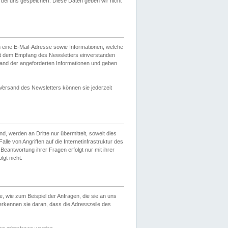
ei uns gespeichert. Diese Daten geben wir nicht
 eine E-Mail-Adresse sowie Informationen, welche
it dem Empfang des Newsletters einverstanden
sand der angeforderten Informationen und geben
 Versand des Newsletters können sie jederzeit
, werden an Dritte nur übermittelt, soweit dies
lle von Angriffen auf die Internetinfrastruktur des
Beantwortung ihrer Fragen erfolgt nur mit ihrer
gt nicht.
, wie zum Beispiel der Anfragen, die sie an uns
erkennen sie daran, dass die Adresszeile des