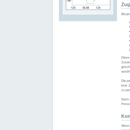
Zug
Bei j
Diese
Zusam
gesch
ausdrü
Die p
bzw. 
zu pe
Nach 
Person
Kon
Wenn 