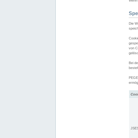
Wenn d
Spe
Die W
speic
Cooki
gespe
von C
gelös
Bei d
beste
PEGEL
ermögl
Coo
JSE