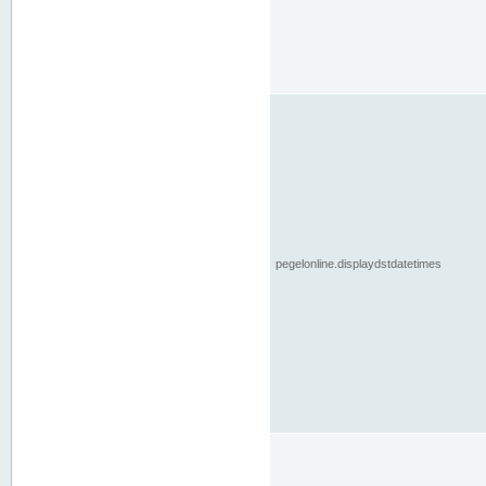
pegelonline.displaydstdatetimes