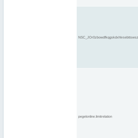
NSC_JOr0zbowdfkqgskdxhlvsebttsws
pegelonline.limitrelation