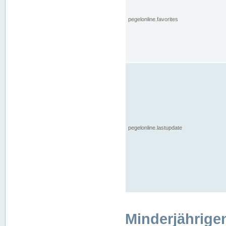
pegelonline.favorites
pegelonline.lastupdate
Minderjährige