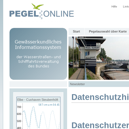
Hilfe
Link
Start
Pegelauswahl über Karte
Newsletter
Datenschutzh
Elbe - Cuxhaven Steubenhöft
Datenschutzer