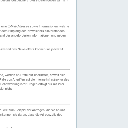
ei uns gespeichert. Diese Daten geben wir nicht
 eine E-Mail-Adresse sowie Informationen, welche
it dem Empfang des Newsletters einverstanden
sand der angeforderten Informationen und geben
 Versand des Newsletters können sie jederzeit
, werden an Dritte nur übermittelt, soweit dies
lle von Angriffen auf die Internetinfrastruktur des
Beantwortung ihrer Fragen erfolgt nur mit ihrer
gt nicht.
, wie zum Beispiel der Anfragen, die sie an uns
erkennen sie daran, dass die Adresszeile des