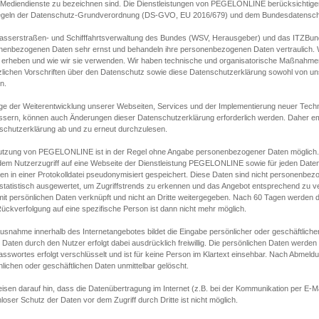
s Mediendienste zu bezeichnen sind. Die Dienstleistungen von PEGELONLINE berücksichtigen
egeln der Datenschutz-Grundverordnung (DS-GVO, EU 2016/679) und dem Bundesdatensc
asserstraßen- und Schifffahrtsverwaltung des Bundes (WSV, Herausgeber) und das ITZBund
nenbezogenen Daten sehr ernst und behandeln ihre personenbezogenen Daten vertraulich. W
 erheben und wie wir sie verwenden. Wir haben technische und organisatorische Maßnahmen g
zlichen Vorschriften über den Datenschutz sowie diese Datenschutzerklärung sowohl von uns
n.
ge der Weiterentwicklung unserer Webseiten, Services und der Implementierung neuer Techn
ssern, können auch Änderungen dieser Datenschutzerklärung erforderlich werden. Daher emp
schutzerklärung ab und zu erneut durchzulesen.
utzung von PEGELONLINE ist in der Regel ohne Angabe personenbezogener Daten möglich.
edem Nutzerzugriff auf eine Webseite der Dienstleistung PEGELONLINE sowie für jeden Dat
en in einer Protokolldatei pseudonymisiert gespeichert. Diese Daten sind nicht personenbez
statistisch ausgewertet, um Zugriffstrends zu erkennen und das Angebot entsprechend zu 
mit persönlichen Daten verknüpft und nicht an Dritte weitergegeben. Nach 60 Tagen werden d
ückverfolgung auf eine spezifische Person ist dann nicht mehr möglich.
Ausnahme innerhalb des Internetangebotes bildet die Eingabe persönlicher oder geschäftlic
 Daten durch den Nutzer erfolgt dabei ausdrücklich freiwillig. Die persönlichen Daten werden
asswortes erfolgt verschlüsselt und ist für keine Person im Klartext einsehbar. Nach Abmel
lichen oder geschäftlichen Daten unmittelbar gelöscht.
isen darauf hin, dass die Datenübertragung im Internet (z.B. bei der Kommunikation per E-Ma
loser Schutz der Daten vor dem Zugriff durch Dritte ist nicht möglich.