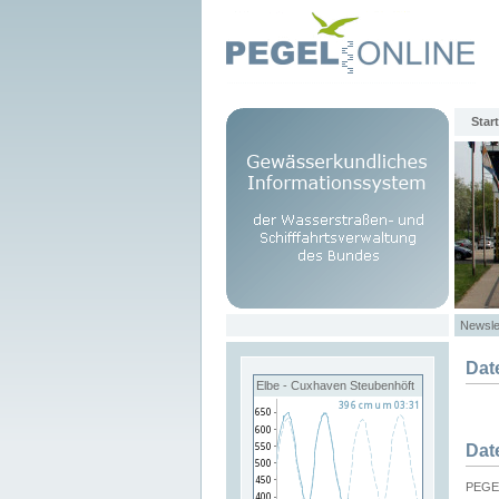
Start
Newsle
Dat
Elbe - Cuxhaven Steubenhöft
Dat
PEGEL