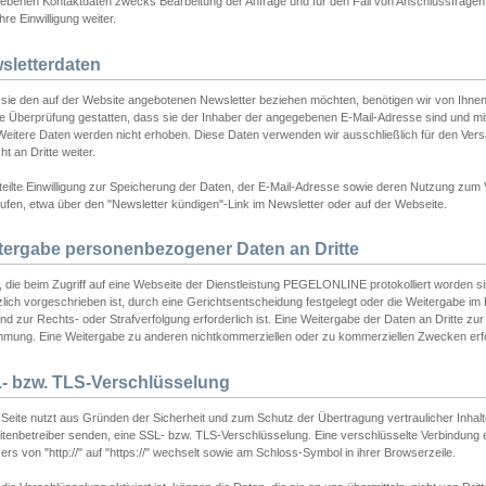
ebenen Kontaktdaten zwecks Bearbeitung der Anfrage und für den Fall von Anschlussfragen b
hre Einwilligung weiter.
sletterdaten
sie den auf der Website angebotenen Newsletter beziehen möchten, benötigen wir von Ihnen
ie Überprüfung gestatten, dass sie der Inhaber der angegebenen E-Mail-Adresse sind und m
 Weitere Daten werden nicht erhoben. Diese Daten verwenden wir ausschließlich für den Ver
cht an Dritte weiter.
teilte Einwilligung zur Speicherung der Daten, der E-Mail-Adresse sowie deren Nutzung zum
ufen, etwa über den "Newsletter kündigen"-Link im Newsletter oder auf der Webseite.
tergabe personenbezogener Daten an Dritte
 die beim Zugriff auf eine Webseite der Dienstleistung PEGELONLINE protokolliert worden sind
lich vorgeschrieben ist, durch eine Gerichtsentscheidung festgelegt oder die Weitergabe im Fa
d zur Rechts- oder Strafverfolgung erforderlich ist. Eine Weitergabe der Daten an Dritte zur 
mmung. Eine Weitergabe zu anderen nichtkommerziellen oder zu kommerziellen Zwecken erfol
- bzw. TLS-Verschlüsselung
Seite nutzt aus Gründen der Sicherheit und zum Schutz der Übertragung vertraulicher Inhalte
eitenbetreiber senden, eine SSL- bzw. TLS-Verschlüsselung. Eine verschlüsselte Verbindung 
rs von "http://" auf "https://" wechselt sowie am Schloss-Symbol in ihrer Browserzeile.