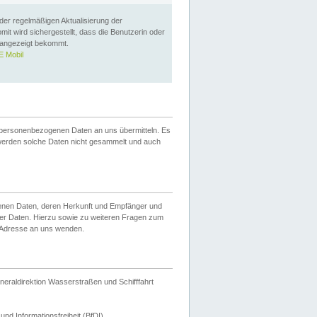
 der regelmäßigen Aktualisierung der
omit wird sichergestellt, dass die Benutzerin oder
 angezeigt bekommt.
 Mobil
 personenbezogenen Daten an uns übermitteln. Es
werden solche Daten nicht gesammelt und auch
ogenen Daten, deren Herkunft und Empfänger und
er Daten. Hierzu sowie zu weiteren Fragen zum
 Adresse an uns wenden.
neraldirektion Wasserstraßen und Schifffahrt
nd Informationsfreiheit (BfDI).