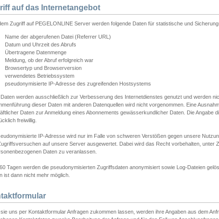
riff auf das Internetangebot
edem Zugriff auf PEGELONLINE Server werden folgende Daten für statistische und Sicherun
Name der abgerufenen Datei (Referrer URL)
Datum und Uhrzeit des Abrufs
Übertragene Datenmenge
Meldung, ob der Abruf erfolgreich war
Browsertyp und Browserversion
verwendetes Betriebssystem
pseudonymisierte IP-Adresse des zugreifenden Hostsystems
 Daten werden ausschließlich zur Verbesserung des Internetdienstes genutzt und werden ni
menführung dieser Daten mit anderen Datenquellen wird nicht vorgenommen. Eine Ausnahme 
äftlicher Daten zur Anmeldung eines Abonnements gewässerkundlicher Daten. Die Angabe die
cklich freiwillig.
seudonymisierte IP-Adresse wird nur im Falle von schweren Verstößen gegen unsere Nutzun
Zugriffsversuchen auf unsere Server ausgewertet. Dabei wird das Recht vorbehalten, unter Z
rsonenbezogenen Daten zu veranlassen.
60 Tagen werden die pseudonymisierten Zugriffsdaten anonymisiert sowie Log-Dateien gelösc
 ist dann nicht mehr möglich.
taktformular
sie uns per Kontaktformular Anfragen zukommen lassen, werden ihre Angaben aus dem Anfrag