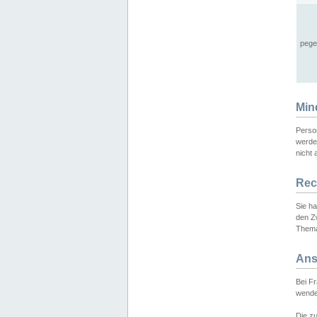
pege
Min
Perso
werde
nicht 
Rec
Sie h
den Z
Thema
Ans
Bei F
wende
Die zu