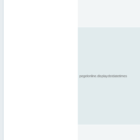
pegelonline.displaydstdatetimes