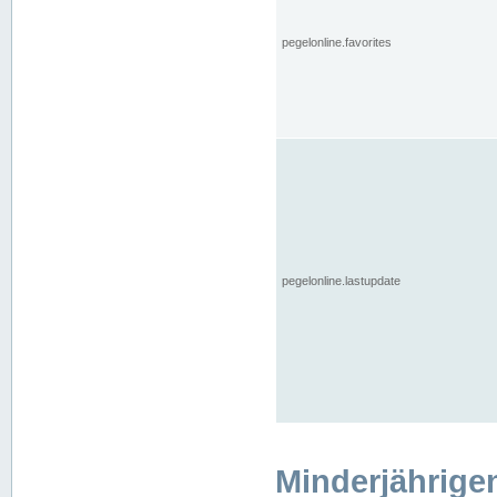
pegelonline.favorites
pegelonline.lastupdate
Minderjährige