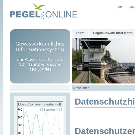
Hilfe
Link
Start
Pegelauswahl über Karte
Newsletter
Datenschutzh
Elbe - Cuxhaven Steubenhöft
Datenschutzer