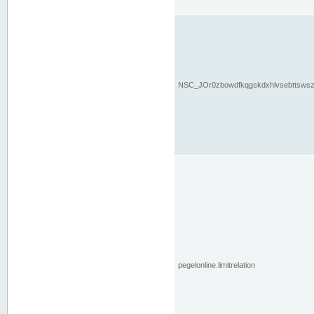
NSC_JOr0zbowdfkqgskdxhlvsebttsws
pegelonline.limitrelation