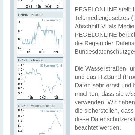
PEGELONLINE stellt Inh
RHEIN - Koblenz
Telemediengesetzes (
Abschnitt VI als Medie
PEGELONLINE berücksi
die Regeln der Date
Bundesdatenschutzge
DONAU - Passau
Die Wasserstraßen- u
und das ITZBund (Pro
Daten sehr ernst und 
möchten, dass sie wis
verwenden. Wir haben
ODER - Eisenhüttenstadt
die sicherstellen, das
diese Datenschutzerkl
beachtet werden.