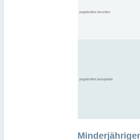
pegelonline.favorites
pegelonline.lastupdate
Minderjährige