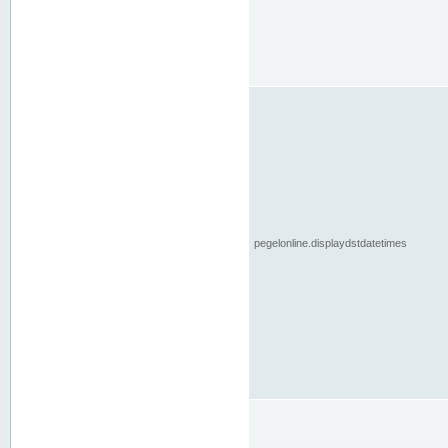
pegelonline.displaydstdatetimes