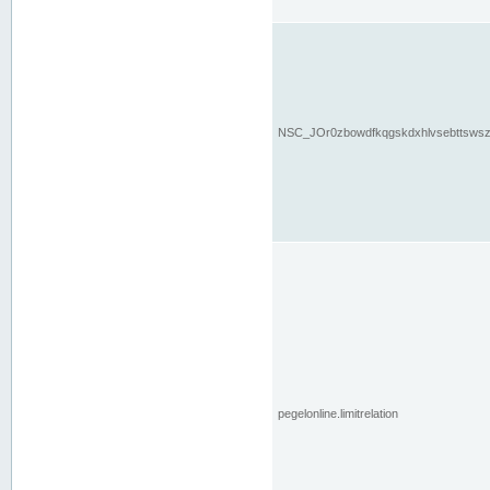
NSC_JOr0zbowdfkqgskdxhlvsebttsws
pegelonline.limitrelation