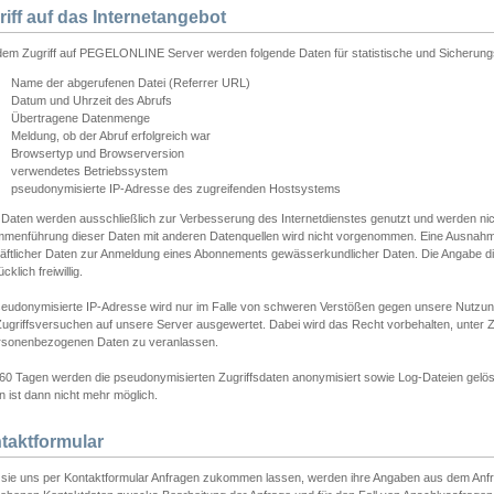
riff auf das Internetangebot
edem Zugriff auf PEGELONLINE Server werden folgende Daten für statistische und Sicherun
Name der abgerufenen Datei (Referrer URL)
Datum und Uhrzeit des Abrufs
Übertragene Datenmenge
Meldung, ob der Abruf erfolgreich war
Browsertyp und Browserversion
verwendetes Betriebssystem
pseudonymisierte IP-Adresse des zugreifenden Hostsystems
 Daten werden ausschließlich zur Verbesserung des Internetdienstes genutzt und werden ni
menführung dieser Daten mit anderen Datenquellen wird nicht vorgenommen. Eine Ausnahme 
äftlicher Daten zur Anmeldung eines Abonnements gewässerkundlicher Daten. Die Angabe die
cklich freiwillig.
seudonymisierte IP-Adresse wird nur im Falle von schweren Verstößen gegen unsere Nutzun
Zugriffsversuchen auf unsere Server ausgewertet. Dabei wird das Recht vorbehalten, unter Z
rsonenbezogenen Daten zu veranlassen.
60 Tagen werden die pseudonymisierten Zugriffsdaten anonymisiert sowie Log-Dateien gelösc
 ist dann nicht mehr möglich.
taktformular
sie uns per Kontaktformular Anfragen zukommen lassen, werden ihre Angaben aus dem Anfrag