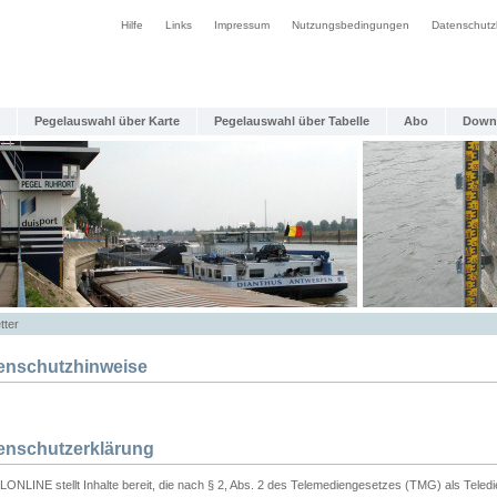
Hilfe
Links
Impressum
Nutzungsbedingungen
Datenschutz
Pegelauswahl über Karte
Pegelauswahl über Tabelle
Abo
Down
tter
enschutzhinweise
enschutzerklärung
ONLINE stellt Inhalte bereit, die nach § 2, Abs. 2 des Telemediengesetzes (TMG) als Teled