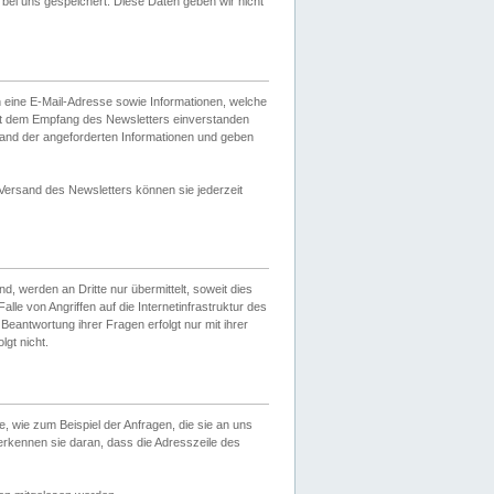
ei uns gespeichert. Diese Daten geben wir nicht
 eine E-Mail-Adresse sowie Informationen, welche
it dem Empfang des Newsletters einverstanden
sand der angeforderten Informationen und geben
 Versand des Newsletters können sie jederzeit
, werden an Dritte nur übermittelt, soweit dies
lle von Angriffen auf die Internetinfrastruktur des
Beantwortung ihrer Fragen erfolgt nur mit ihrer
gt nicht.
, wie zum Beispiel der Anfragen, die sie an uns
erkennen sie daran, dass die Adresszeile des