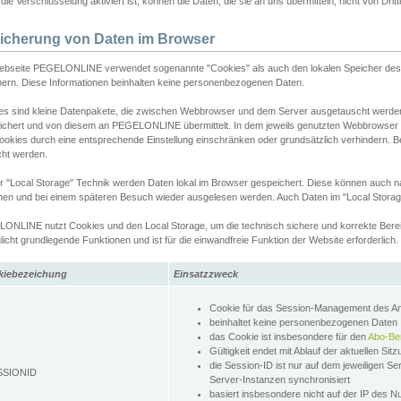
ie Verschlüsselung aktiviert ist, können die Daten, die sie an uns übermitteln, nicht von Dri
icherung von Daten im Browser
ebseite PEGELONLINE verwendet sogenannte "Cookies" als auch den lokalen Speicher des 
hern. Diese Informationen beinhalten keine personenbezogenen Daten.
es sind kleine Datenpakete, die zwischen Webbrowser und dem Server ausgetauscht werde
ichert und von diesem an PEGELONLINE übermittelt. In dem jeweils genutzten Webbrowser
ookies durch eine entsprechende Einstellung einschränken oder grundsätzlich verhindern. B
cht werden.
er "Local Storage" Technik werden Daten lokal im Browser gespeichert. Diese können auch 
hen und bei einem späteren Besuch wieder ausgelesen werden. Auch Daten im "Local Storag
ONLINE nutzt Cookies und den Local Storage, um die technisch sichere und korrekte Bereit
icht grundlegende Funktionen und ist für die einwandfreie Funktion der Website erforderlich.
kiebezeichung
Einsatzzweck
Cookie für das Session-Management des 
beinhaltet keine personenbezogenen Daten
das Cookie ist insbesondere für den
Abo-Be
Gültigkeit endet mit Ablauf der aktuellen Sit
die Session-ID ist nur auf dem jeweiligen Se
SSIONID
Server-Instanzen synchronisiert
basiert insbesondere nicht auf der IP des N