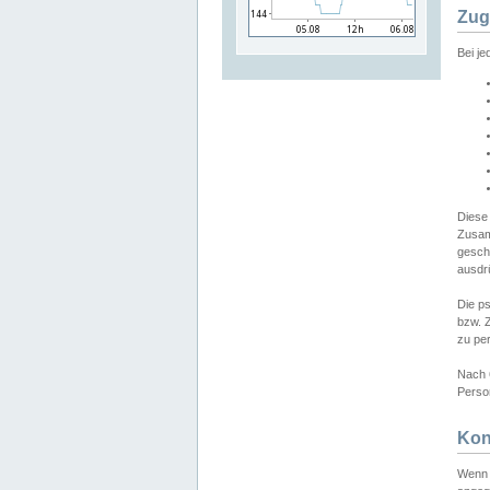
Zug
Bei j
Diese
Zusam
gesch
ausdrü
Die p
bzw. 
zu pe
Nach 
Person
Kon
Wenn 