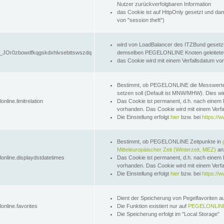
Nutzer zurückverfolgbaren Information
das Cookie ist auf HttpOnly gesetzt und dam
von "session theft")
wird von LoadBalancer des ITZBund gesetzt
JOr0zbowdfkqgskdxhlvsebttswszdq
demselben PEGELONLINE Knoten geleitetet w
das Cookie wird mit einem Verfallsdatum vo
Bestimmt, ob PEGELONLINE die Messwer
setzen soll (Default ist MNW/MHW). Dies wirk
online.limitrelation
Das Cookie ist permanent, d.h. nach einem 
vorhanden. Das Cookie wird mit einem Verfa
Die Einstellung erfolgt
hier
bzw. bei
https://w
Bestimmt, ob PEGELONLINE Zeitpunkte in
Mitteleuropäischer Zeit (Winterzeit, MEZ)
anz
lonline.displaydstdatetimes
Das Cookie ist permanent, d.h. nach einem 
vorhanden. Das Cookie wird mit einem Verfa
Die Einstellung erfolgt
hier
bzw. bei
https://w
Dient der Speicherung von Pegelfavoriten 
online.favorites
Die Funktion existiert nur auf
PEGELONLINE
Die Speicherung erfolgt im "Local Storage"