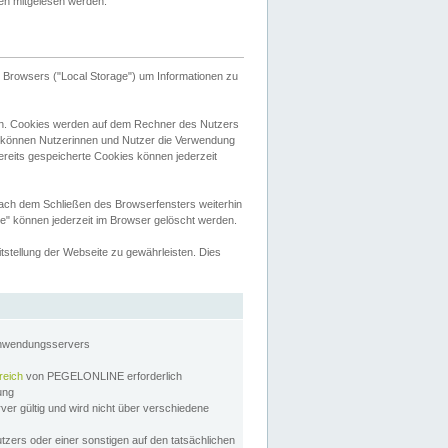
tten mitgelesen werden.
Browsers ("Local Storage") um Informationen zu
n. Cookies werden auf dem Rechner des Nutzers
 können Nutzerinnen und Nutzer die Verwendung
ereits gespeicherte Cookies können jederzeit
nach dem Schließen des Browserfensters weiterhin
e" können jederzeit im Browser gelöscht werden.
stellung der Webseite zu gewährleisten. Dies
Anwendungsservers
reich
von PEGELONLINE erforderlich
zung
rver gültig und wird nicht über verschiedene
utzers oder einer sonstigen auf den tatsächlichen