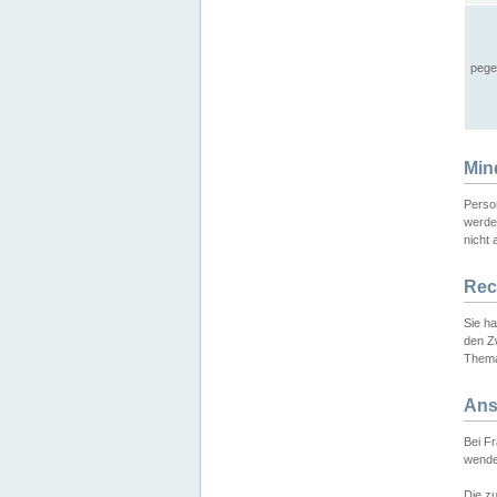
pege
Min
Perso
werde
nicht 
Rec
Sie h
den Z
Thema
Ans
Bei F
wende
Die zu