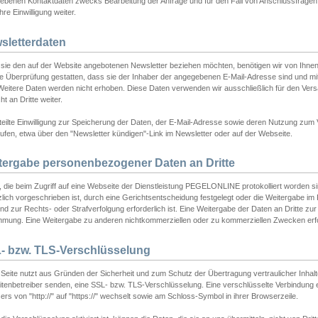
ebenen Kontaktdaten zwecks Bearbeitung der Anfrage und für den Fall von Anschlussfragen b
hre Einwilligung weiter.
sletterdaten
sie den auf der Website angebotenen Newsletter beziehen möchten, benötigen wir von Ihnen
ie Überprüfung gestatten, dass sie der Inhaber der angegebenen E-Mail-Adresse sind und m
 Weitere Daten werden nicht erhoben. Diese Daten verwenden wir ausschließlich für den Ver
cht an Dritte weiter.
teilte Einwilligung zur Speicherung der Daten, der E-Mail-Adresse sowie deren Nutzung zum
ufen, etwa über den "Newsletter kündigen"-Link im Newsletter oder auf der Webseite.
tergabe personenbezogener Daten an Dritte
 die beim Zugriff auf eine Webseite der Dienstleistung PEGELONLINE protokolliert worden sind
lich vorgeschrieben ist, durch eine Gerichtsentscheidung festgelegt oder die Weitergabe im Fa
d zur Rechts- oder Strafverfolgung erforderlich ist. Eine Weitergabe der Daten an Dritte zur 
mmung. Eine Weitergabe zu anderen nichtkommerziellen oder zu kommerziellen Zwecken erfol
- bzw. TLS-Verschlüsselung
Seite nutzt aus Gründen der Sicherheit und zum Schutz der Übertragung vertraulicher Inhalte
eitenbetreiber senden, eine SSL- bzw. TLS-Verschlüsselung. Eine verschlüsselte Verbindung 
rs von "http://" auf "https://" wechselt sowie am Schloss-Symbol in ihrer Browserzeile.