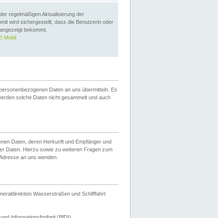
 der regelmäßigen Aktualisierung der
omit wird sichergestellt, dass die Benutzerin oder
 angezeigt bekommt.
 Mobil
 personenbezogenen Daten an uns übermitteln. Es
werden solche Daten nicht gesammelt und auch
ogenen Daten, deren Herkunft und Empfänger und
er Daten. Hierzu sowie zu weiteren Fragen zum
 Adresse an uns wenden.
neraldirektion Wasserstraßen und Schifffahrt
nd Informationsfreiheit (BfDI).