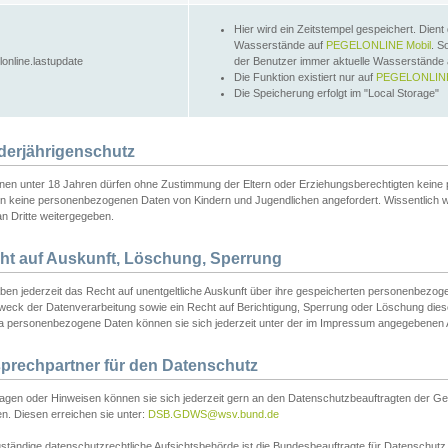
Hier wird ein Zeitstempel gespeichert. Dient
Wasserstände auf
PEGELONLINE Mobil
. S
lonline.lastupdate
der Benutzer immer aktuelle Wasserstände
Die Funktion existiert nur auf
PEGELONLINE
Die Speicherung erfolgt im "Local Storage"
derjährigenschutz
nen unter 18 Jahren dürfen ohne Zustimmung der Eltern oder Erziehungsberechtigten keine
n keine personenbezogenen Daten von Kindern und Jugendlichen angefordert. Wissentlich 
an Dritte weitergegeben.
ht auf Auskunft, Löschung, Sperrung
aben jederzeit das Recht auf unentgeltliche Auskunft über ihre gespeicherten personenbez
weck der Datenverarbeitung sowie ein Recht auf Berichtigung, Sperrung oder Löschung dies
 personenbezogene Daten können sie sich jederzeit unter der im Impressum angegebenen
prechpartner für den Datenschutz
ragen oder Hinweisen können sie sich jederzeit gern an den Datenschutzbeauftragten der Ge
n. Diesen erreichen sie unter:
DSB.GDWS@wsv.bund.de
ständige datenschutzrechtliche Aufsichtsbehörde ist die Bundesbeauftragte für Datenschutz u