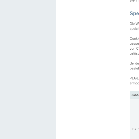
Wenn d
Spe
Die W
speic
Cooki
gespe
von C
gelös
Bei d
beste
PEGEL
ermögl
Coo
JSE