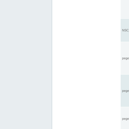
NSC_
pegel
pege
pegel