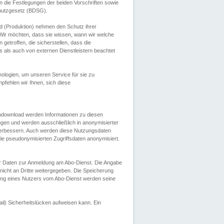
 die Festlegungen der beiden Vorschriften sowie
hutzgesetz (BDSG).
 (Produktion) nehmen den Schutz ihrer
ir möchten, dass sie wissen, wann wir welche
etroffen, die sicherstellen, dass die
 als auch von externen Dienstleistern beachtet
ologien, um unseren Service für sie zu
fehlen wir Ihnen, sich diese
endownload werden Informationen zu diesen
ogen und werden ausschließlich in anonymisierter
verbessern. Auch werden diese Nutzungsdaten
ie pseudonymisierten Zugriffsdaten anonymisiert.
her Daten zur Anmeldung am Abo-Dienst. Die Angabe
 nicht an Dritte weitergegeben. Die Speicherung
dung eines Nutzers vom Abo-Dienst werden seine
il) Sicherheitslücken aufweisen kann. Ein