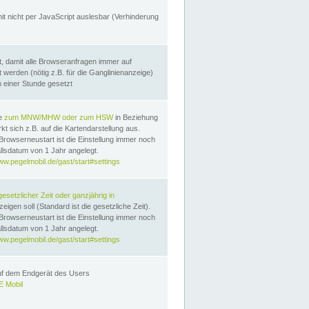
it nicht per JavaScript auslesbar (Verhinderung
, damit alle Browseranfragen immer auf
erden (nötig z.B. für die Ganglinienanzeige)
n einer Stunde gesetzt
te
zum MNW/MHW oder zum HSW
in Beziehung
t sich z.B. auf die Kartendarstellung aus.
Browserneustart ist die Einstellung immer noch
llsdatum von 1 Jahr angelegt.
ww.pegelmobil.de/gast/start#settings
gesetzlicher Zeit oder ganzjährig in
eigen soll (Standard ist die gesetzliche Zeit).
Browserneustart ist die Einstellung immer noch
llsdatum von 1 Jahr angelegt.
ww.pegelmobil.de/gast/start#settings
auf dem Endgerät des Users
 Mobil