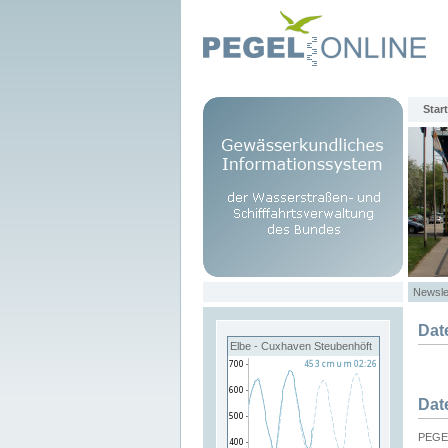
Start
Newsle
Dat
Elbe - Cuxhaven Steubenhöft
Dat
PEGEL