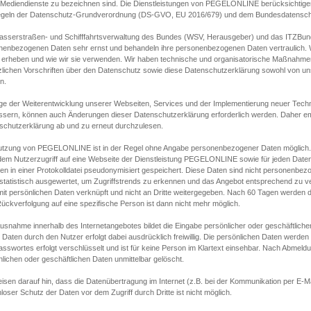
s Mediendienste zu bezeichnen sind. Die Dienstleistungen von PEGELONLINE berücksichtigen
egeln der Datenschutz-Grundverordnung (DS-GVO, EU 2016/679) und dem Bundesdatensc
asserstraßen- und Schifffahrtsverwaltung des Bundes (WSV, Herausgeber) und das ITZBund
nenbezogenen Daten sehr ernst und behandeln ihre personenbezogenen Daten vertraulich. W
 erheben und wie wir sie verwenden. Wir haben technische und organisatorische Maßnahmen g
zlichen Vorschriften über den Datenschutz sowie diese Datenschutzerklärung sowohl von uns
n.
ge der Weiterentwicklung unserer Webseiten, Services und der Implementierung neuer Techn
ssern, können auch Änderungen dieser Datenschutzerklärung erforderlich werden. Daher emp
schutzerklärung ab und zu erneut durchzulesen.
utzung von PEGELONLINE ist in der Regel ohne Angabe personenbezogener Daten möglich.
edem Nutzerzugriff auf eine Webseite der Dienstleistung PEGELONLINE sowie für jeden Dat
en in einer Protokolldatei pseudonymisiert gespeichert. Diese Daten sind nicht personenbez
statistisch ausgewertet, um Zugriffstrends zu erkennen und das Angebot entsprechend zu 
mit persönlichen Daten verknüpft und nicht an Dritte weitergegeben. Nach 60 Tagen werden d
ückverfolgung auf eine spezifische Person ist dann nicht mehr möglich.
Ausnahme innerhalb des Internetangebotes bildet die Eingabe persönlicher oder geschäftlic
 Daten durch den Nutzer erfolgt dabei ausdrücklich freiwillig. Die persönlichen Daten werden
asswortes erfolgt verschlüsselt und ist für keine Person im Klartext einsehbar. Nach Abmel
lichen oder geschäftlichen Daten unmittelbar gelöscht.
isen darauf hin, dass die Datenübertragung im Internet (z.B. bei der Kommunikation per E-Ma
loser Schutz der Daten vor dem Zugriff durch Dritte ist nicht möglich.