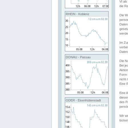
VI al
die R
RHEIN - Koblenz
Die W
perso
Daten
geset
werde
Im Zu
verbe
Daten
DONAU - Passau
Die N
Bei j
Aktion
Form 
nicht 
Eine R
Eine 
dieser
ODER - Eisenhüttenstadt
des P
persön
Wir we
lücken