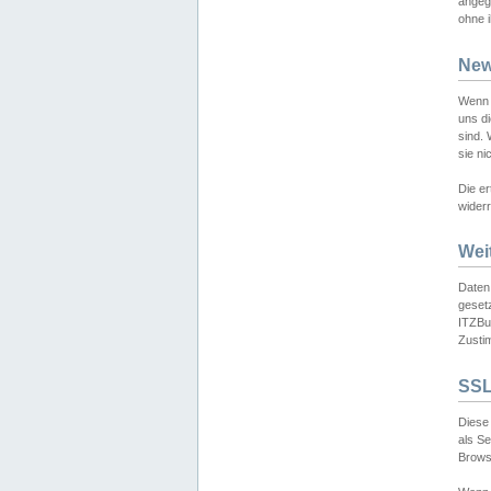
angeg
ohne i
New
Wenn 
uns d
sind.
sie ni
Die er
widerr
Wei
Daten,
gesetz
ITZBun
Zusti
SSL
Diese 
als S
Browse