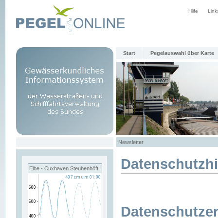
Hilfe
Link
Start
Pegelauswahl über Karte
Newsletter
Datenschutzh
Elbe - Cuxhaven Steubenhöft
Datenschutzer