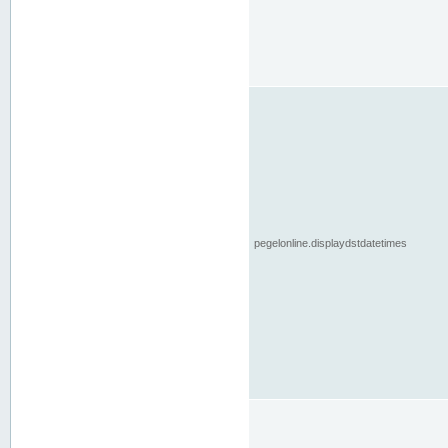
pegelonline.displaydstdatetimes