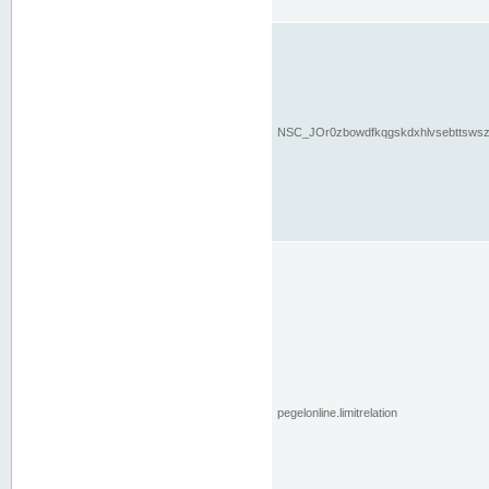
NSC_JOr0zbowdfkqgskdxhlvsebttsws
pegelonline.limitrelation