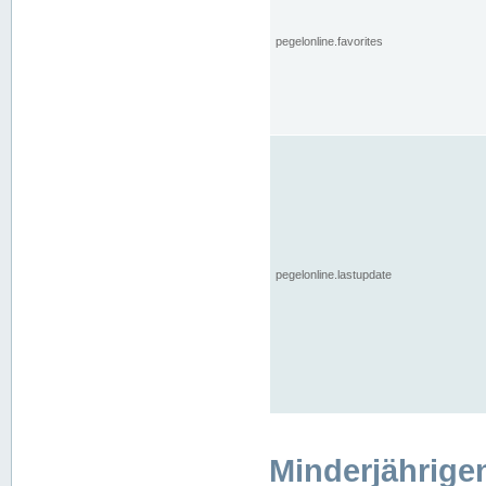
pegelonline.favorites
pegelonline.lastupdate
Minderjährige