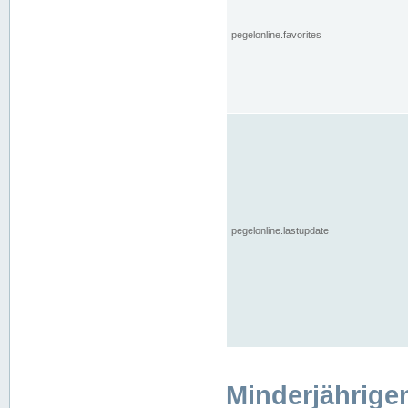
pegelonline.favorites
pegelonline.lastupdate
Minderjährige