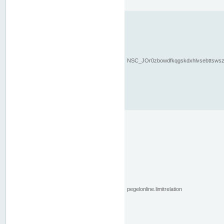
NSC_JOr0zbowdfkqgskdxhlvsebttsws
pegelonline.limitrelation