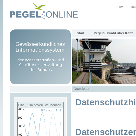
Hilfe
Link
Start
Pegelauswahl über Karte
Newsletter
Datenschutzh
Elbe - Cuxhaven Steubenhöft
Datenschutzer