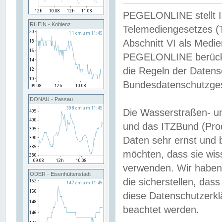
PEGELONLINE stellt Inh
RHEIN - Koblenz
Telemediengesetzes (
Abschnitt VI als Medie
PEGELONLINE berücksi
die Regeln der Date
Bundesdatenschutzge
DONAU - Passau
Die Wasserstraßen- u
und das ITZBund (Pro
Daten sehr ernst und 
möchten, dass sie wis
verwenden. Wir haben
ODER - Eisenhüttenstadt
die sicherstellen, das
diese Datenschutzerkl
beachtet werden.