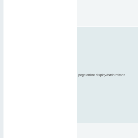
pegelonline.displaydstdatetimes