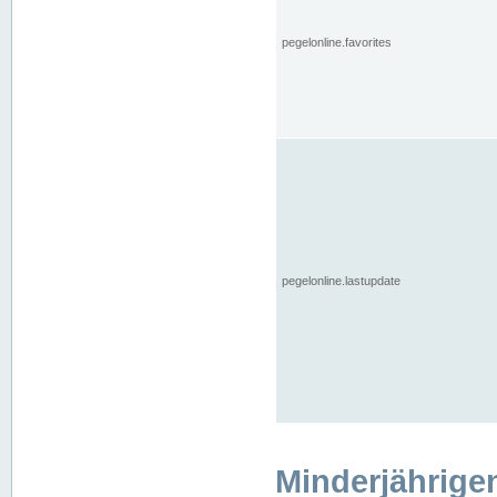
pegelonline.favorites
pegelonline.lastupdate
Minderjährige