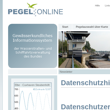
Hilfe
Link
Start
Pegelauswahl über Karte
Newsletter
Datenschutzh
Elbe - Cuxhaven Steubenhöft
Datenschutzer