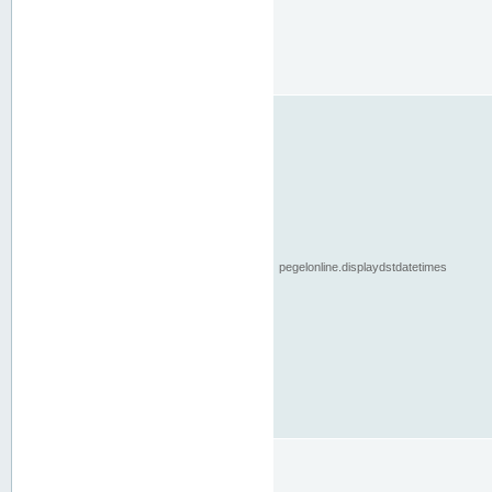
pegelonline.displaydstdatetimes