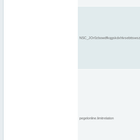
NSC_JOr0zbowdfkqgskdxhlvsebttsws
pegelonline.limitrelation