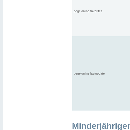
pegelonline.favorites
pegelonline.lastupdate
Minderjährige