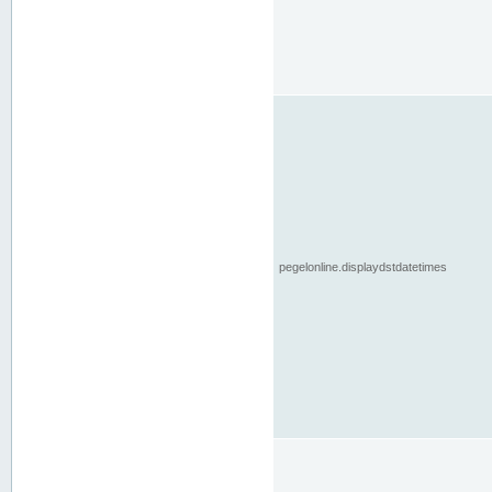
pegelonline.displaydstdatetimes