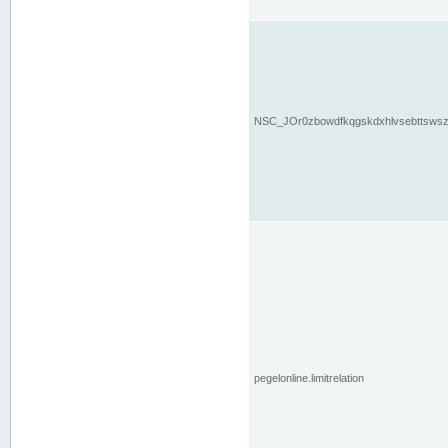
NSC_JOr0zbowdfkqgskdxhlvsebttsws
pegelonline.limitrelation