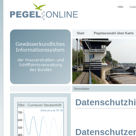
Hilfe
Link
Start
Pegelauswahl über Karte
Newsletter
Datenschutzh
Elbe - Cuxhaven Steubenhöft
Datenschutzer