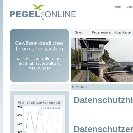
Hilfe
Link
Start
Pegelauswahl über Karte
Newsletter
Datenschutzh
Elbe - Cuxhaven Steubenhöft
Datenschutzer