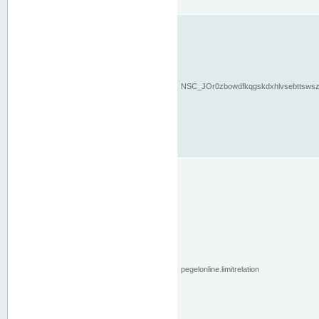
NSC_JOr0zbowdfkqgskdxhlvsebttsws
pegelonline.limitrelation