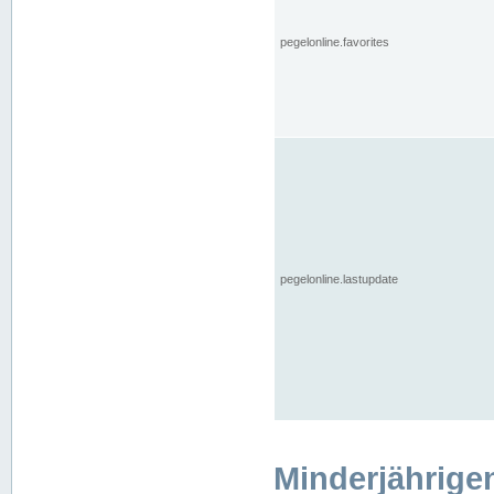
pegelonline.favorites
pegelonline.lastupdate
Minderjährige