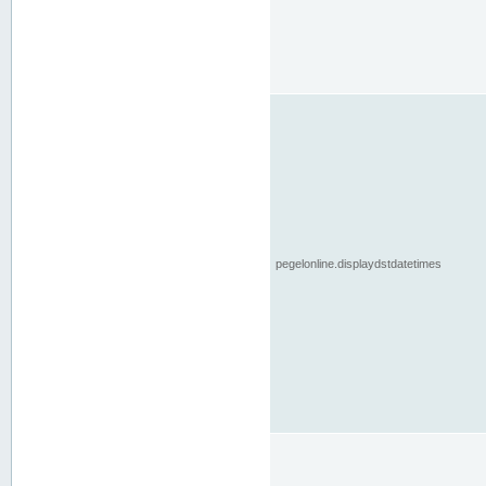
pegelonline.displaydstdatetimes