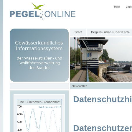
Hilfe
Link
Start
Pegelauswahl über Karte
Newsletter
Datenschutzh
Elbe - Cuxhaven Steubenhöft
Datenschutzer