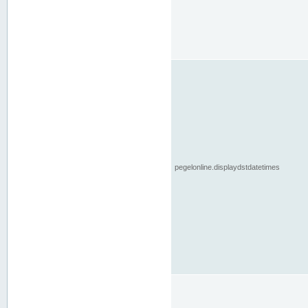
pegelonline.displaydstdatetimes