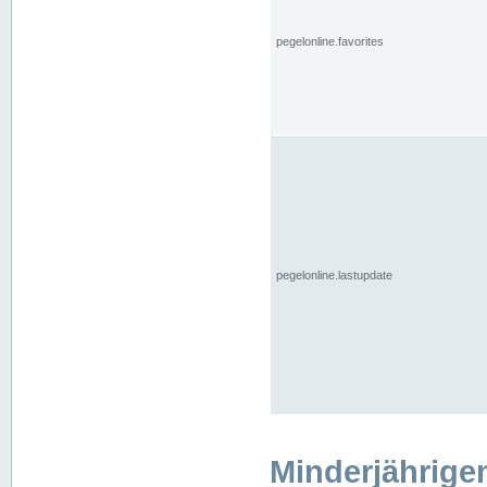
pegelonline.favorites
pegelonline.lastupdate
Minderjährige