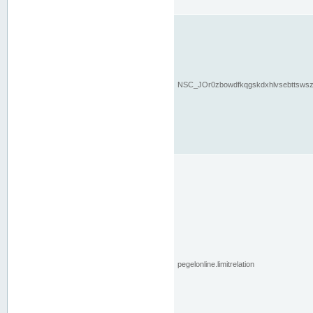
NSC_JOr0zbowdfkqgskdxhlvsebttsws
pegelonline.limitrelation