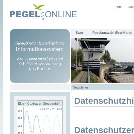
Hilfe
Link
Start
Pegelauswahl über Karte
Newsletter
Datenschutzh
Elbe - Cuxhaven Steubenhöft
Datenschutzer