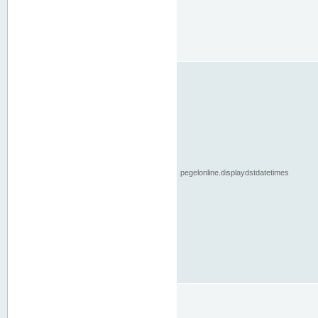
pegelonline.displaydstdatetimes