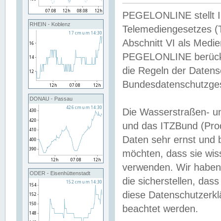
PEGELONLINE stellt Inh
RHEIN - Koblenz
Telemediengesetzes (
Abschnitt VI als Medie
PEGELONLINE berücksi
die Regeln der Date
Bundesdatenschutzge
DONAU - Passau
Die Wasserstraßen- u
und das ITZBund (Pro
Daten sehr ernst und 
möchten, dass sie wis
verwenden. Wir haben
ODER - Eisenhüttenstadt
die sicherstellen, das
diese Datenschutzerkl
beachtet werden.