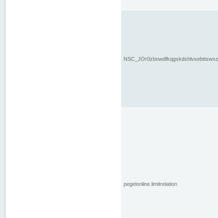
NSC_JOr0zbowdfkqgskdxhlvsebttsws
pegelonline.limitrelation