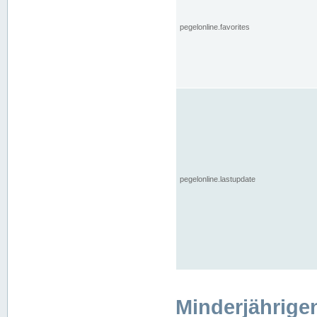
pegelonline.favorites
pegelonline.lastupdate
Minderjährige