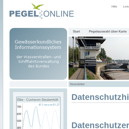
Hilfe
Link
Start
Pegelauswahl über Karte
Newsletter
Datenschutzh
Elbe - Cuxhaven Steubenhöft
Datenschutzer