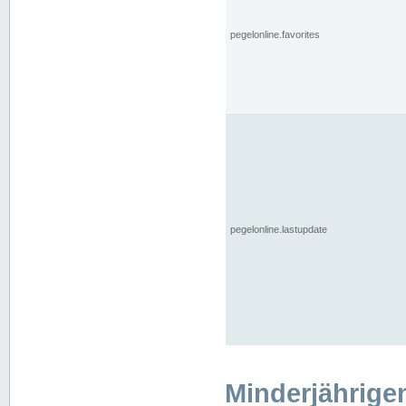
pegelonline.favorites
pegelonline.lastupdate
Minderjährige