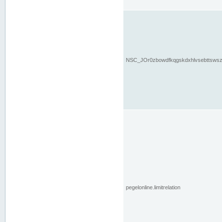
NSC_JOr0zbowdfkqgskdxhlvsebttsws
pegelonline.limitrelation