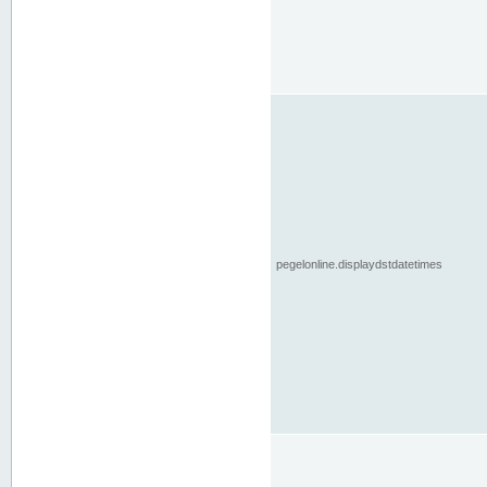
pegelonline.displaydstdatetimes