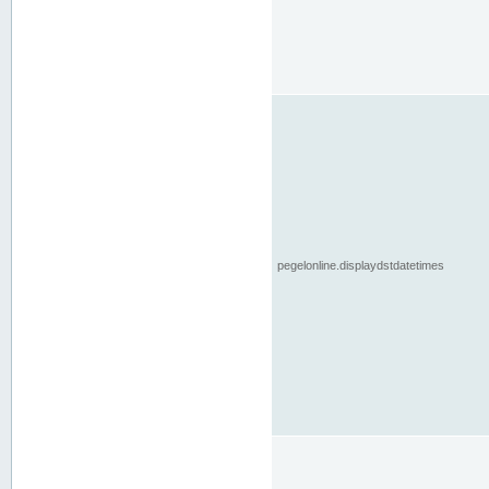
pegelonline.displaydstdatetimes