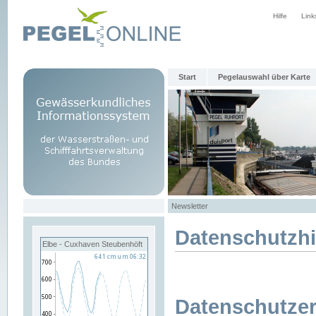
Hilfe
Link
Start
Pegelauswahl über Karte
Newsletter
Datenschutzh
Elbe - Cuxhaven Steubenhöft
Datenschutzer