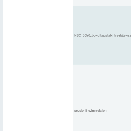
NSC_JOr0zbowdfkqgskdxhlvsebttsws
pegelonline.limitrelation