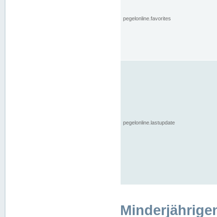
pegelonline.favorites
pegelonline.lastupdate
Minderjährige