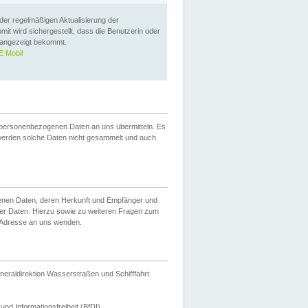
 der regelmäßigen Aktualisierung der
omit wird sichergestellt, dass die Benutzerin oder
 angezeigt bekommt.
 Mobil
 personenbezogenen Daten an uns übermitteln. Es
werden solche Daten nicht gesammelt und auch
ogenen Daten, deren Herkunft und Empfänger und
er Daten. Hierzu sowie zu weiteren Fragen zum
 Adresse an uns wenden.
neraldirektion Wasserstraßen und Schifffahrt
nd Informationsfreiheit (BfDI).