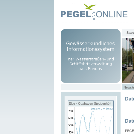
Start
Newsle
Dat
Elbe - Cuxhaven Steubenhöft
Dat
PEGEL