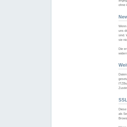
angeg
ohne i
New
Wenn 
uns d
sind.
sie ni
Die er
widerr
Wei
Daten,
gesetz
ITZBun
Zusti
SSL
Diese 
als S
Browse