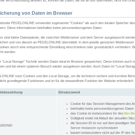
ie Verschlüsselung aktiviert ist, können die Daten, die sie an uns übermitteln, nicht von Dri
icherung von Daten im Browser
ebseite PEGELONLINE verwendet sogenannte "Cookies" als auch den lokalen Speicher des 
hern. Diese Informationen beinhalten keine personenbezogenen Daten.
es sind kleine Datenpakete, die zwischen Webbrowser und dem Server ausgetauscht werde
ichert und von diesem an PEGELONLINE übermittelt. In dem jeweils genutzten Webbrowser
ookies durch eine entsprechende Einstellung einschränken oder grundsätzlich verhindern. B
cht werden.
er "Local Storage" Technik werden Daten lokal im Browser gespeichert. Diese können auch 
hen und bei einem späteren Besuch wieder ausgelesen werden. Auch Daten im "Local Storag
ONLINE nutzt Cookies und den Local Storage, um die technisch sichere und korrekte Bereit
icht grundlegende Funktionen und ist für die einwandfreie Funktion der Website erforderlich.
kiebezeichung
Einsatzzweck
Cookie für das Session-Management des 
beinhaltet keine personenbezogenen Daten
das Cookie ist insbesondere für den
Abo-Be
Gültigkeit endet mit Ablauf der aktuellen Sit
die Session-ID ist nur auf dem jeweiligen Se
SSIONID
Server-Instanzen synchronisiert
basiert insbesondere nicht auf der IP des N