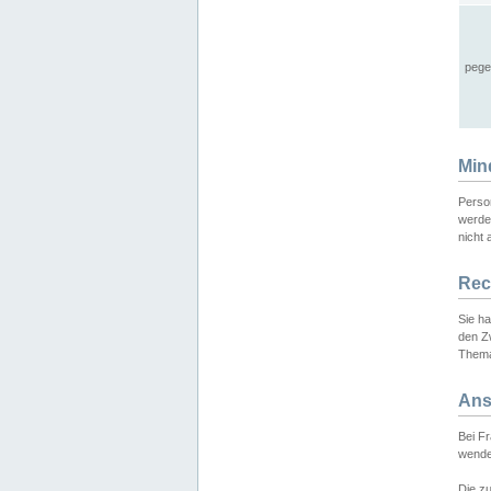
pege
Min
Perso
werde
nicht 
Rec
Sie h
den Z
Thema
Ans
Bei F
wende
Die zu