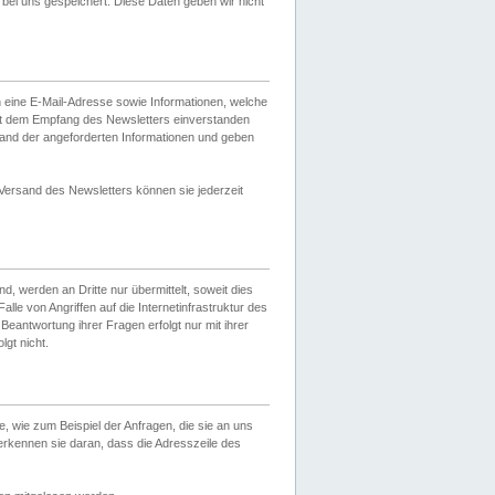
ei uns gespeichert. Diese Daten geben wir nicht
 eine E-Mail-Adresse sowie Informationen, welche
it dem Empfang des Newsletters einverstanden
sand der angeforderten Informationen und geben
 Versand des Newsletters können sie jederzeit
, werden an Dritte nur übermittelt, soweit dies
lle von Angriffen auf die Internetinfrastruktur des
Beantwortung ihrer Fragen erfolgt nur mit ihrer
gt nicht.
, wie zum Beispiel der Anfragen, die sie an uns
erkennen sie daran, dass die Adresszeile des