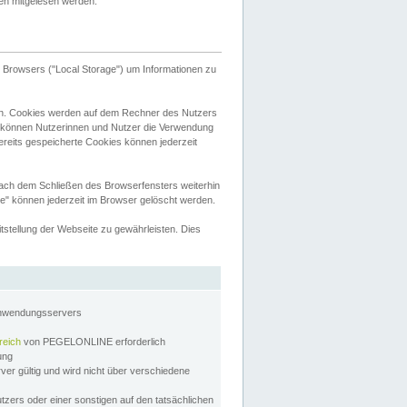
tten mitgelesen werden.
Browsers ("Local Storage") um Informationen zu
n. Cookies werden auf dem Rechner des Nutzers
 können Nutzerinnen und Nutzer die Verwendung
ereits gespeicherte Cookies können jederzeit
nach dem Schließen des Browserfensters weiterhin
e" können jederzeit im Browser gelöscht werden.
stellung der Webseite zu gewährleisten. Dies
Anwendungsservers
reich
von PEGELONLINE erforderlich
zung
rver gültig und wird nicht über verschiedene
utzers oder einer sonstigen auf den tatsächlichen