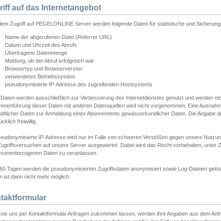
riff auf das Internetangebot
edem Zugriff auf PEGELONLINE Server werden folgende Daten für statistische und Sicherun
Name der abgerufenen Datei (Referrer URL)
Datum und Uhrzeit des Abrufs
Übertragene Datenmenge
Meldung, ob der Abruf erfolgreich war
Browsertyp und Browserversion
verwendetes Betriebssystem
pseudonymisierte IP-Adresse des zugreifenden Hostsystems
 Daten werden ausschließlich zur Verbesserung des Internetdienstes genutzt und werden ni
menführung dieser Daten mit anderen Datenquellen wird nicht vorgenommen. Eine Ausnahme 
äftlicher Daten zur Anmeldung eines Abonnements gewässerkundlicher Daten. Die Angabe die
cklich freiwillig.
seudonymisierte IP-Adresse wird nur im Falle von schweren Verstößen gegen unsere Nutzun
Zugriffsversuchen auf unsere Server ausgewertet. Dabei wird das Recht vorbehalten, unter Z
rsonenbezogenen Daten zu veranlassen.
60 Tagen werden die pseudonymisierten Zugriffsdaten anonymisiert sowie Log-Dateien gelösc
 ist dann nicht mehr möglich.
taktformular
sie uns per Kontaktformular Anfragen zukommen lassen, werden ihre Angaben aus dem Anfrag