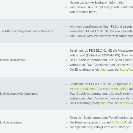
Nutzer zurückverfolgbaren Information
das Cookie ist auf HttpOnly gesetzt und dam
von "session theft")
wird von LoadBalancer des ITZBund gesetzt
JOr0zbowdfkqgskdxhlvsebttswszdq
demselben PEGELONLINE Knoten geleitetet w
das Cookie wird mit einem Verfallsdatum vo
Bestimmt, ob PEGELONLINE die Messwer
setzen soll (Default ist MNW/MHW). Dies wirk
online.limitrelation
Das Cookie ist permanent, d.h. nach einem 
vorhanden. Das Cookie wird mit einem Verfa
Die Einstellung erfolgt
hier
bzw. bei
https://w
Bestimmt, ob PEGELONLINE Zeitpunkte in
Mitteleuropäischer Zeit (Winterzeit, MEZ)
anz
lonline.displaydstdatetimes
Das Cookie ist permanent, d.h. nach einem 
vorhanden. Das Cookie wird mit einem Verfa
Die Einstellung erfolgt
hier
bzw. bei
https://w
Dient der Speicherung von Pegelfavoriten 
online.favorites
Die Funktion existiert nur auf
PEGELONLINE
Die Speicherung erfolgt im "Local Storage"