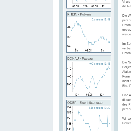
VI al
die R
RHEIN - Koblenz
Die W
perso
Daten
geset
werde
Im Zu
verbe
Daten
DONAU - Passau
Die N
Bei j
Aktion
Form 
nicht 
Eine R
Eine 
dieser
ODER - Eisenhüttenstadt
des P
persön
Wir we
lücken