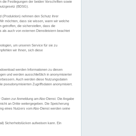
 die Festlegungen der beiden Vorschriften sowie
hutzgesetz (BDSG).
 (Produktion) nehmen den Schutz ihrer
ir möchten, dass sie wissen, wann wir welche
etroffen, die sicherstellen, dass die
 als auch von externen Dienstleistern beachtet
ologien, um unseren Service für sie zu
fehlen wir Ihnen, sich diese
endownload werden Informationen zu diesen
ogen und werden ausschließlich in anonymisierter
verbessern. Auch werden diese Nutzungsdaten
ie pseudonymisierten Zugriffsdaten anonymisiert.
her Daten zur Anmeldung am Abo-Dienst. Die Angabe
 nicht an Dritte weitergegeben. Die Speicherung
dung eines Nutzers vom Abo-Dienst werden seine
il) Sicherheitslücken aufweisen kann. Ein