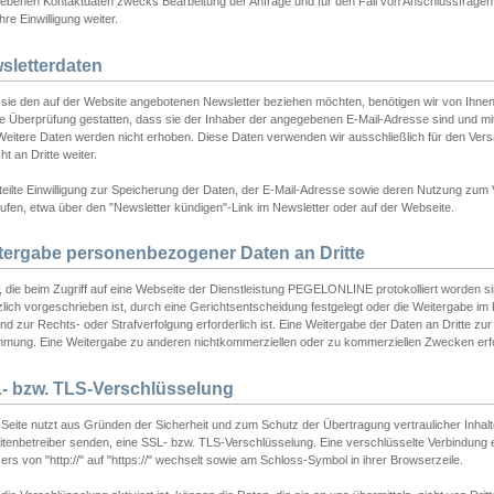
ebenen Kontaktdaten zwecks Bearbeitung der Anfrage und für den Fall von Anschlussfragen b
hre Einwilligung weiter.
sletterdaten
sie den auf der Website angebotenen Newsletter beziehen möchten, benötigen wir von Ihnen
ie Überprüfung gestatten, dass sie der Inhaber der angegebenen E-Mail-Adresse sind und m
 Weitere Daten werden nicht erhoben. Diese Daten verwenden wir ausschließlich für den Ver
cht an Dritte weiter.
teilte Einwilligung zur Speicherung der Daten, der E-Mail-Adresse sowie deren Nutzung zum
ufen, etwa über den "Newsletter kündigen"-Link im Newsletter oder auf der Webseite.
tergabe personenbezogener Daten an Dritte
 die beim Zugriff auf eine Webseite der Dienstleistung PEGELONLINE protokolliert worden sind
lich vorgeschrieben ist, durch eine Gerichtsentscheidung festgelegt oder die Weitergabe im Fa
d zur Rechts- oder Strafverfolgung erforderlich ist. Eine Weitergabe der Daten an Dritte zur 
mmung. Eine Weitergabe zu anderen nichtkommerziellen oder zu kommerziellen Zwecken erfol
- bzw. TLS-Verschlüsselung
Seite nutzt aus Gründen der Sicherheit und zum Schutz der Übertragung vertraulicher Inhalte
eitenbetreiber senden, eine SSL- bzw. TLS-Verschlüsselung. Eine verschlüsselte Verbindung 
rs von "http://" auf "https://" wechselt sowie am Schloss-Symbol in ihrer Browserzeile.