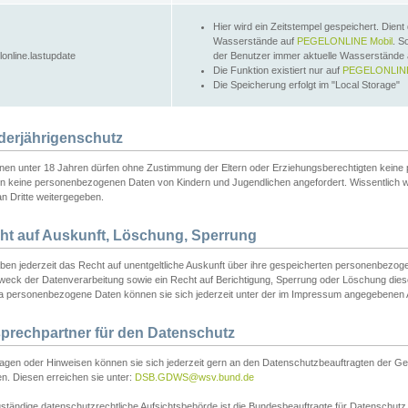
Hier wird ein Zeitstempel gespeichert. Dient
Wasserstände auf
PEGELONLINE Mobil
. S
lonline.lastupdate
der Benutzer immer aktuelle Wasserstände
Die Funktion existiert nur auf
PEGELONLINE
Die Speicherung erfolgt im "Local Storage"
derjährigenschutz
nen unter 18 Jahren dürfen ohne Zustimmung der Eltern oder Erziehungsberechtigten keine
n keine personenbezogenen Daten von Kindern und Jugendlichen angefordert. Wissentlich 
an Dritte weitergegeben.
ht auf Auskunft, Löschung, Sperrung
aben jederzeit das Recht auf unentgeltliche Auskunft über ihre gespeicherten personenbez
weck der Datenverarbeitung sowie ein Recht auf Berichtigung, Sperrung oder Löschung dies
 personenbezogene Daten können sie sich jederzeit unter der im Impressum angegebenen
prechpartner für den Datenschutz
ragen oder Hinweisen können sie sich jederzeit gern an den Datenschutzbeauftragten der Ge
n. Diesen erreichen sie unter:
DSB.GDWS@wsv.bund.de
ständige datenschutzrechtliche Aufsichtsbehörde ist die Bundesbeauftragte für Datenschutz u