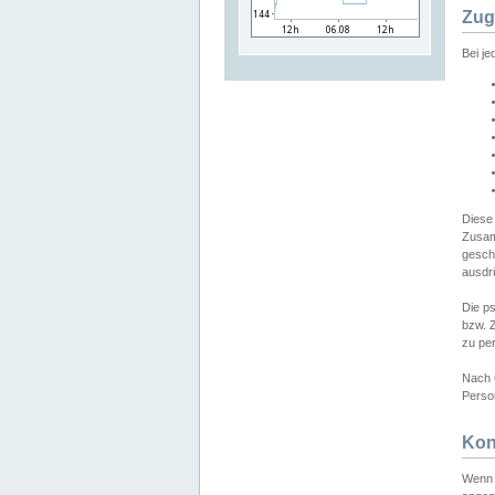
Zug
Bei j
Diese
Zusam
gesch
ausdrü
Die p
bzw. 
zu pe
Nach 
Person
Kon
Wenn 