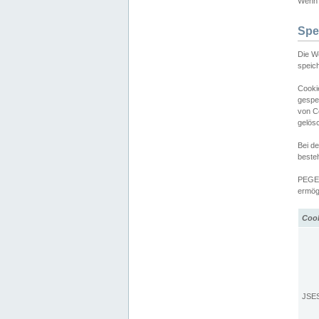
Wenn d
Spe
Die W
speic
Cooki
gespe
von C
gelös
Bei d
beste
PEGEL
ermögl
Coo
JSE