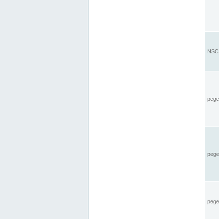
NSC_
pegel
pege
pegel