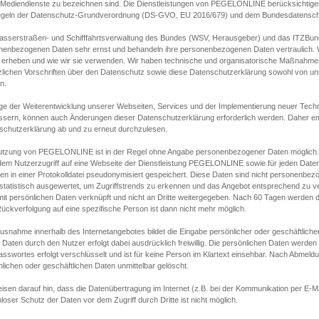
s Mediendienste zu bezeichnen sind. Die Dienstleistungen von PEGELONLINE berücksichtigen
egeln der Datenschutz-Grundverordnung (DS-GVO, EU 2016/679) und dem Bundesdatensc
asserstraßen- und Schifffahrtsverwaltung des Bundes (WSV, Herausgeber) und das ITZBund
nenbezogenen Daten sehr ernst und behandeln ihre personenbezogenen Daten vertraulich. W
 erheben und wie wir sie verwenden. Wir haben technische und organisatorische Maßnahmen g
zlichen Vorschriften über den Datenschutz sowie diese Datenschutzerklärung sowohl von uns
n.
ge der Weiterentwicklung unserer Webseiten, Services und der Implementierung neuer Techn
ssern, können auch Änderungen dieser Datenschutzerklärung erforderlich werden. Daher emp
schutzerklärung ab und zu erneut durchzulesen.
utzung von PEGELONLINE ist in der Regel ohne Angabe personenbezogener Daten möglich.
edem Nutzerzugriff auf eine Webseite der Dienstleistung PEGELONLINE sowie für jeden Dat
en in einer Protokolldatei pseudonymisiert gespeichert. Diese Daten sind nicht personenbez
statistisch ausgewertet, um Zugriffstrends zu erkennen und das Angebot entsprechend zu 
mit persönlichen Daten verknüpft und nicht an Dritte weitergegeben. Nach 60 Tagen werden d
ückverfolgung auf eine spezifische Person ist dann nicht mehr möglich.
Ausnahme innerhalb des Internetangebotes bildet die Eingabe persönlicher oder geschäftlic
 Daten durch den Nutzer erfolgt dabei ausdrücklich freiwillig. Die persönlichen Daten werden
asswortes erfolgt verschlüsselt und ist für keine Person im Klartext einsehbar. Nach Abmel
lichen oder geschäftlichen Daten unmittelbar gelöscht.
isen darauf hin, dass die Datenübertragung im Internet (z.B. bei der Kommunikation per E-Ma
loser Schutz der Daten vor dem Zugriff durch Dritte ist nicht möglich.