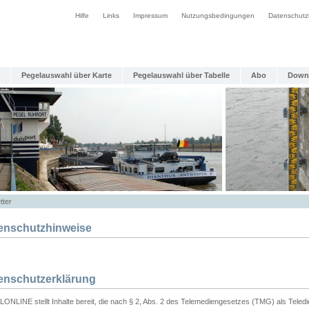
Hilfe
Links
Impressum
Nutzungsbedingungen
Datenschutz
Pegelauswahl über Karte
Pegelauswahl über Tabelle
Abo
Down
tter
enschutzhinweise
enschutzerklärung
ONLINE stellt Inhalte bereit, die nach § 2, Abs. 2 des Telemediengesetzes (TMG) als Teled