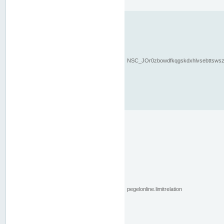
NSC_JOr0zbowdfkqgskdxhlvsebttsws
pegelonline.limitrelation