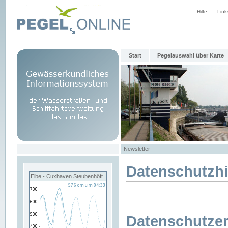
Hilfe
Link
Start
Pegelauswahl über Karte
Newsletter
Datenschutzh
Elbe - Cuxhaven Steubenhöft
Datenschutzer