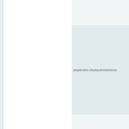
pegelonline.displaydstdatetimes