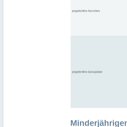
pegelonline.favorites
pegelonline.lastupdate
Minderjährige