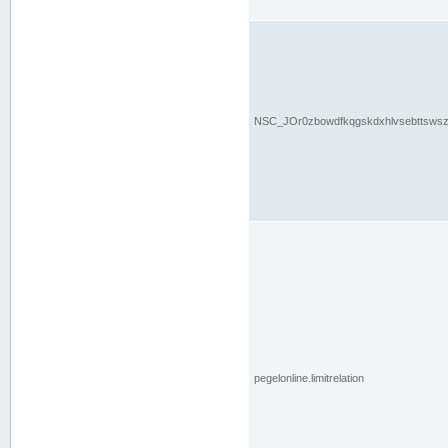
NSC_JOr0zbowdfkqgskdxhlvsebttsws
pegelonline.limitrelation