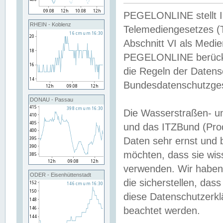
PEGELONLINE stellt Inh
RHEIN - Koblenz
Telemediengesetzes (
Abschnitt VI als Medie
PEGELONLINE berücksi
die Regeln der Date
Bundesdatenschutzge
DONAU - Passau
Die Wasserstraßen- u
und das ITZBund (Pro
Daten sehr ernst und 
möchten, dass sie wis
verwenden. Wir haben
ODER - Eisenhüttenstadt
die sicherstellen, das
diese Datenschutzerkl
beachtet werden.