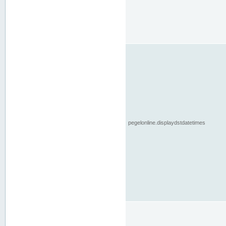
pegelonline.displaydstdatetimes