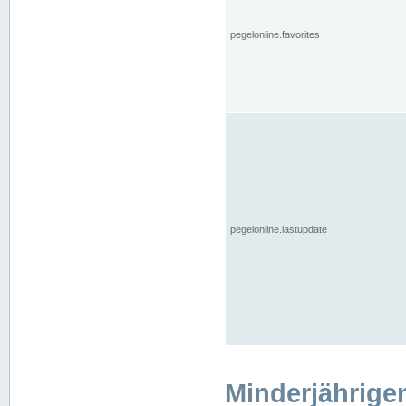
pegelonline.favorites
pegelonline.lastupdate
Minderjährige