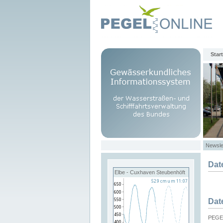
Start
Newsle
Dat
Elbe - Cuxhaven Steubenhöft
Dat
PEGEL