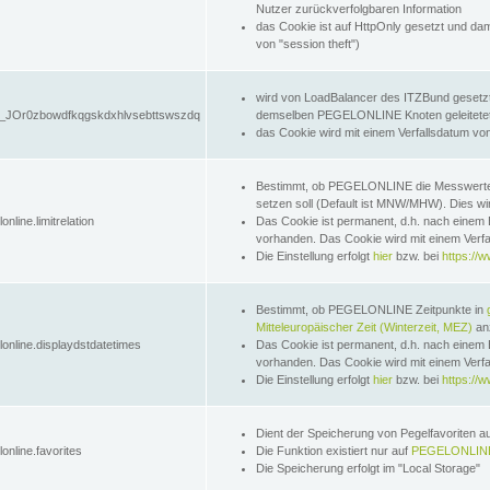
Nutzer zurückverfolgbaren Information
das Cookie ist auf HttpOnly gesetzt und dam
von "session theft")
wird von LoadBalancer des ITZBund gesetzt
JOr0zbowdfkqgskdxhlvsebttswszdq
demselben PEGELONLINE Knoten geleitetet w
das Cookie wird mit einem Verfallsdatum vo
Bestimmt, ob PEGELONLINE die Messwer
setzen soll (Default ist MNW/MHW). Dies wirk
online.limitrelation
Das Cookie ist permanent, d.h. nach einem 
vorhanden. Das Cookie wird mit einem Verfa
Die Einstellung erfolgt
hier
bzw. bei
https://w
Bestimmt, ob PEGELONLINE Zeitpunkte in
Mitteleuropäischer Zeit (Winterzeit, MEZ)
anz
lonline.displaydstdatetimes
Das Cookie ist permanent, d.h. nach einem 
vorhanden. Das Cookie wird mit einem Verfa
Die Einstellung erfolgt
hier
bzw. bei
https://w
Dient der Speicherung von Pegelfavoriten 
online.favorites
Die Funktion existiert nur auf
PEGELONLINE
Die Speicherung erfolgt im "Local Storage"