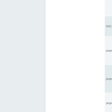
NSC_
pegel
pege
pegel