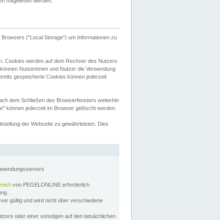
tten mitgelesen werden.
Browsers ("Local Storage") um Informationen zu
n. Cookies werden auf dem Rechner des Nutzers
 können Nutzerinnen und Nutzer die Verwendung
ereits gespeicherte Cookies können jederzeit
nach dem Schließen des Browserfensters weiterhin
e" können jederzeit im Browser gelöscht werden.
stellung der Webseite zu gewährleisten. Dies
Anwendungsservers
reich
von PEGELONLINE erforderlich
zung
rver gültig und wird nicht über verschiedene
utzers oder einer sonstigen auf den tatsächlichen