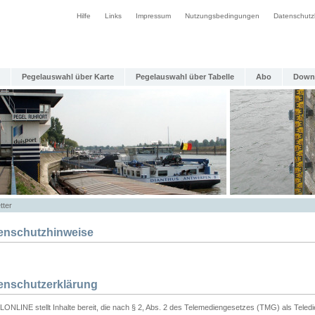
Hilfe
Links
Impressum
Nutzungsbedingungen
Datenschutz
Pegelauswahl über Karte
Pegelauswahl über Tabelle
Abo
Down
tter
enschutzhinweise
enschutzerklärung
ONLINE stellt Inhalte bereit, die nach § 2, Abs. 2 des Telemediengesetzes (TMG) als Teled