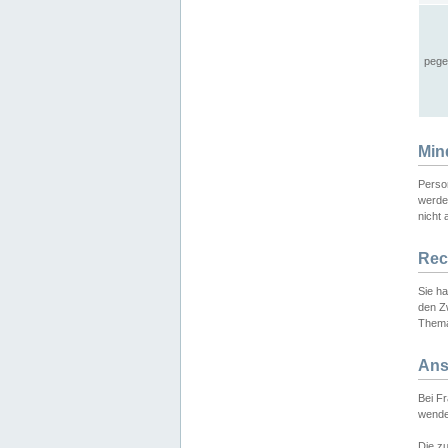
pege
Min
Perso
werde
nicht 
Rec
Sie h
den Z
Thema
Ans
Bei F
wende
Die zu