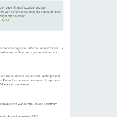
 der regelmäßigen Aktualisierung der
omit wird sichergestellt, dass die Benutzerin oder
 angezeigt bekommt.
 Mobil
 personenbezogenen Daten an uns übermitteln. Es
werden solche Daten nicht gesammelt und auch
ogenen Daten, deren Herkunft und Empfänger und
er Daten. Hierzu sowie zu weiteren Fragen zum
 Adresse an uns wenden.
neraldirektion Wasserstraßen und Schifffahrt
nd Informationsfreiheit (BfDI).