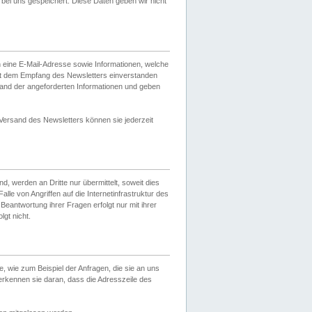
ei uns gespeichert. Diese Daten geben wir nicht
 eine E-Mail-Adresse sowie Informationen, welche
it dem Empfang des Newsletters einverstanden
sand der angeforderten Informationen und geben
 Versand des Newsletters können sie jederzeit
, werden an Dritte nur übermittelt, soweit dies
lle von Angriffen auf die Internetinfrastruktur des
Beantwortung ihrer Fragen erfolgt nur mit ihrer
gt nicht.
, wie zum Beispiel der Anfragen, die sie an uns
erkennen sie daran, dass die Adresszeile des