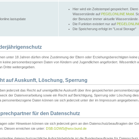
Hier wird ein Zeitstempel gespeichert. Dient
Wasserstände auf
PEGELONLINE Mobil
. S
lonline.lastupdate
der Benutzer immer aktuelle Wasserstände
Die Funktion existiert nur auf
PEGELONLINE
Die Speicherung erfolgt im "Local Storage"
derjährigenschutz
nen unter 18 Jahren dürfen ohne Zustimmung der Eltern oder Erziehungsberechtigten keine
n keine personenbezogenen Daten von Kindern und Jugendlichen angefordert. Wissentlich 
an Dritte weitergegeben.
ht auf Auskunft, Löschung, Sperrung
aben jederzeit das Recht auf unentgeltliche Auskunft über ihre gespeicherten personenbez
weck der Datenverarbeitung sowie ein Recht auf Berichtigung, Sperrung oder Löschung dies
 personenbezogene Daten können sie sich jederzeit unter der im Impressum angegebenen
prechpartner für den Datenschutz
ragen oder Hinweisen können sie sich jederzeit gern an den Datenschutzbeauftragten der Ge
n. Diesen erreichen sie unter:
DSB.GDWS@wsv.bund.de
ständige datenschutzrechtliche Aufsichtsbehörde ist die Bundesbeauftragte für Datenschutz u