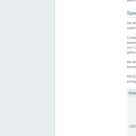
Wenn d
Spe
Die W
speic
Cooki
gespe
von C
gelös
Bei d
beste
PEGEL
ermögl
Coo
JSE