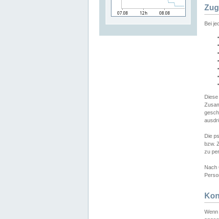
Zug
Bei j
Diese
Zusam
gesch
ausdrü
Die p
bzw. 
zu pe
Nach 
Person
Kon
Wenn 