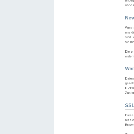
angeg
ohne i
New
Wenn 
uns d
sind.
sie ni
Die er
widerr
Wei
Daten,
gesetz
ITZBun
Zusti
SSL
Diese 
als S
Browse