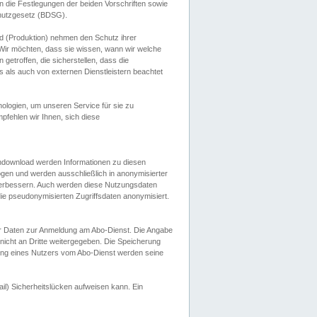
 die Festlegungen der beiden Vorschriften sowie
hutzgesetz (BDSG).
 (Produktion) nehmen den Schutz ihrer
ir möchten, dass sie wissen, wann wir welche
etroffen, die sicherstellen, dass die
 als auch von externen Dienstleistern beachtet
ologien, um unseren Service für sie zu
fehlen wir Ihnen, sich diese
endownload werden Informationen zu diesen
ogen und werden ausschließlich in anonymisierter
verbessern. Auch werden diese Nutzungsdaten
ie pseudonymisierten Zugriffsdaten anonymisiert.
her Daten zur Anmeldung am Abo-Dienst. Die Angabe
 nicht an Dritte weitergegeben. Die Speicherung
dung eines Nutzers vom Abo-Dienst werden seine
il) Sicherheitslücken aufweisen kann. Ein