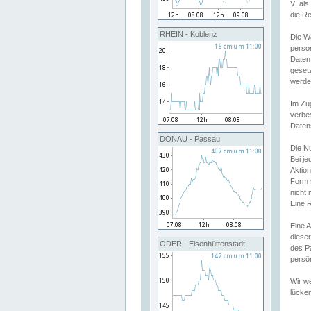
VI al
die R
RHEIN - Koblenz
Die W
perso
Daten
geset
werde
Im Zu
verbe
Daten
DONAU - Passau
Die N
Bei j
Aktion
Form 
nicht 
Eine R
Eine 
dieser
ODER - Eisenhüttenstadt
des P
persön
Wir we
lücken