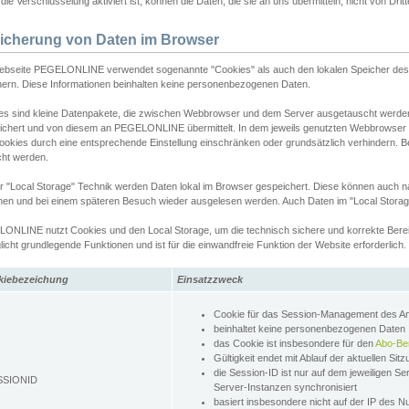
ie Verschlüsselung aktiviert ist, können die Daten, die sie an uns übermitteln, nicht von Dri
icherung von Daten im Browser
ebseite PEGELONLINE verwendet sogenannte "Cookies" als auch den lokalen Speicher des 
hern. Diese Informationen beinhalten keine personenbezogenen Daten.
es sind kleine Datenpakete, die zwischen Webbrowser und dem Server ausgetauscht werde
ichert und von diesem an PEGELONLINE übermittelt. In dem jeweils genutzten Webbrowser
ookies durch eine entsprechende Einstellung einschränken oder grundsätzlich verhindern. B
cht werden.
er "Local Storage" Technik werden Daten lokal im Browser gespeichert. Diese können auch 
hen und bei einem späteren Besuch wieder ausgelesen werden. Auch Daten im "Local Storag
ONLINE nutzt Cookies und den Local Storage, um die technisch sichere und korrekte Bereit
icht grundlegende Funktionen und ist für die einwandfreie Funktion der Website erforderlich.
kiebezeichung
Einsatzzweck
Cookie für das Session-Management des 
beinhaltet keine personenbezogenen Daten
das Cookie ist insbesondere für den
Abo-Be
Gültigkeit endet mit Ablauf der aktuellen Sit
die Session-ID ist nur auf dem jeweiligen Se
SSIONID
Server-Instanzen synchronisiert
basiert insbesondere nicht auf der IP des N