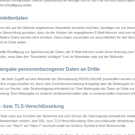
ebenen Kontaktdaten zwecks Bearbeitung der Anfrage und für den Fall von Anschlussfragen b
hre Einwilligung weiter.
sletterdaten
sie den auf der Website angebotenen Newsletter beziehen möchten, benötigen wir von Ihnen
ie Überprüfung gestatten, dass sie der Inhaber der angegebenen E-Mail-Adresse sind und m
 Weitere Daten werden nicht erhoben. Diese Daten verwenden wir ausschließlich für den Ver
cht an Dritte weiter.
teilte Einwilligung zur Speicherung der Daten, der E-Mail-Adresse sowie deren Nutzung zum
ufen, etwa über den "Newsletter kündigen"-Link im Newsletter oder auf der Webseite.
tergabe personenbezogener Daten an Dritte
 die beim Zugriff auf eine Webseite der Dienstleistung PEGELONLINE protokolliert worden sind
lich vorgeschrieben ist, durch eine Gerichtsentscheidung festgelegt oder die Weitergabe im Fa
d zur Rechts- oder Strafverfolgung erforderlich ist. Eine Weitergabe der Daten an Dritte zur 
mmung. Eine Weitergabe zu anderen nichtkommerziellen oder zu kommerziellen Zwecken erfol
- bzw. TLS-Verschlüsselung
Seite nutzt aus Gründen der Sicherheit und zum Schutz der Übertragung vertraulicher Inhalte
eitenbetreiber senden, eine SSL- bzw. TLS-Verschlüsselung. Eine verschlüsselte Verbindung 
rs von "http://" auf "https://" wechselt sowie am Schloss-Symbol in ihrer Browserzeile.