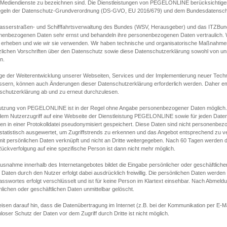
s Mediendienste zu bezeichnen sind. Die Dienstleistungen von PEGELONLINE berücksichtigen
egeln der Datenschutz-Grundverordnung (DS-GVO, EU 2016/679) und dem Bundesdatensc
asserstraßen- und Schifffahrtsverwaltung des Bundes (WSV, Herausgeber) und das ITZBund
nenbezogenen Daten sehr ernst und behandeln ihre personenbezogenen Daten vertraulich. W
 erheben und wie wir sie verwenden. Wir haben technische und organisatorische Maßnahmen g
zlichen Vorschriften über den Datenschutz sowie diese Datenschutzerklärung sowohl von uns
n.
ge der Weiterentwicklung unserer Webseiten, Services und der Implementierung neuer Techn
ssern, können auch Änderungen dieser Datenschutzerklärung erforderlich werden. Daher emp
schutzerklärung ab und zu erneut durchzulesen.
utzung von PEGELONLINE ist in der Regel ohne Angabe personenbezogener Daten möglich.
edem Nutzerzugriff auf eine Webseite der Dienstleistung PEGELONLINE sowie für jeden Dat
en in einer Protokolldatei pseudonymisiert gespeichert. Diese Daten sind nicht personenbez
statistisch ausgewertet, um Zugriffstrends zu erkennen und das Angebot entsprechend zu 
mit persönlichen Daten verknüpft und nicht an Dritte weitergegeben. Nach 60 Tagen werden d
ückverfolgung auf eine spezifische Person ist dann nicht mehr möglich.
Ausnahme innerhalb des Internetangebotes bildet die Eingabe persönlicher oder geschäftlic
 Daten durch den Nutzer erfolgt dabei ausdrücklich freiwillig. Die persönlichen Daten werden
asswortes erfolgt verschlüsselt und ist für keine Person im Klartext einsehbar. Nach Abmel
lichen oder geschäftlichen Daten unmittelbar gelöscht.
isen darauf hin, dass die Datenübertragung im Internet (z.B. bei der Kommunikation per E-Ma
loser Schutz der Daten vor dem Zugriff durch Dritte ist nicht möglich.