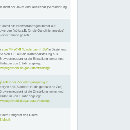
it nicht per JavaScript auslesbar (Verhinderung
, damit alle Browseranfragen immer auf
erden (nötig z.B. für die Ganglinienanzeige)
n einer Stunde gesetzt
te
zum MNW/MHW oder zum HSW
in Beziehung
t sich z.B. auf die Kartendarstellung aus.
Browserneustart ist die Einstellung immer noch
llsdatum von 1 Jahr angelegt.
ww.pegelmobil.de/gast/start#settings
gesetzlicher Zeit oder ganzjährig in
eigen soll (Standard ist die gesetzliche Zeit).
Browserneustart ist die Einstellung immer noch
llsdatum von 1 Jahr angelegt.
ww.pegelmobil.de/gast/start#settings
auf dem Endgerät des Users
 Mobil