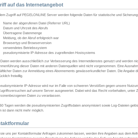
riff auf das Internetangebot
edem Zugriff auf PEGELONLINE Server werden folgende Daten für statistische und Sicherun
Name der abgerufenen Datei (Referrer URL)
Datum und Uhrzeit des Abrufs
Übertragene Datenmenge
Meldung, ob der Abruf erfolgreich war
Browsertyp und Browserversion
verwendetes Betriebssystem
pseudonymisierte IP-Adresse des zugreifenden Hostsystems
 Daten werden ausschließlich zur Verbesserung des Internetdienstes genutzt und werden ni
menführung dieser Daten mit anderen Datenquellen wird nicht vorgenommen. Eine Ausnahme 
äftlicher Daten zur Anmeldung eines Abonnements gewässerkundlicher Daten. Die Angabe die
cklich freiwillig.
seudonymisierte IP-Adresse wird nur im Falle von schweren Verstößen gegen unsere Nutzun
Zugriffsversuchen auf unsere Server ausgewertet. Dabei wird das Recht vorbehalten, unter Z
rsonenbezogenen Daten zu veranlassen.
60 Tagen werden die pseudonymisierten Zugriffsdaten anonymisiert sowie Log-Dateien gelösc
 ist dann nicht mehr möglich.
taktformular
sie uns per Kontaktformular Anfragen zukommen lassen, werden ihre Angaben aus dem Anfrag