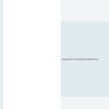
pegelonline.displaydstdatetimes