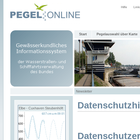
Hilfe
Link
Start
Pegelauswahl über Karte
Newsletter
Datenschutzh
Elbe - Cuxhaven Steubenhöft
Datenschutzer