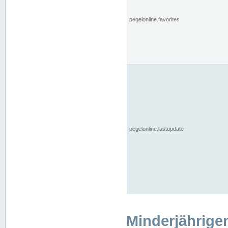
pegelonline.favorites
pegelonline.lastupdate
Minderjährige