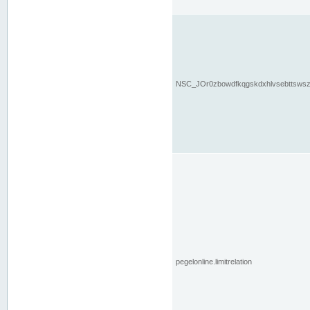
NSC_JOr0zbowdfkqgskdxhlvsebttsws
pegelonline.limitrelation