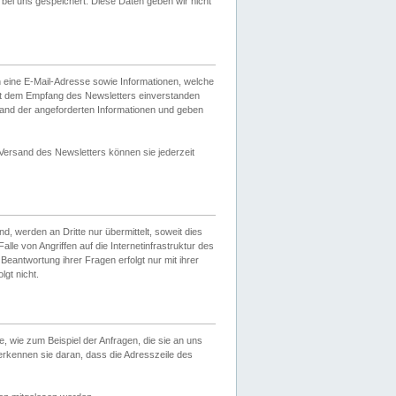
ei uns gespeichert. Diese Daten geben wir nicht
 eine E-Mail-Adresse sowie Informationen, welche
it dem Empfang des Newsletters einverstanden
sand der angeforderten Informationen und geben
 Versand des Newsletters können sie jederzeit
, werden an Dritte nur übermittelt, soweit dies
lle von Angriffen auf die Internetinfrastruktur des
Beantwortung ihrer Fragen erfolgt nur mit ihrer
gt nicht.
, wie zum Beispiel der Anfragen, die sie an uns
erkennen sie daran, dass die Adresszeile des