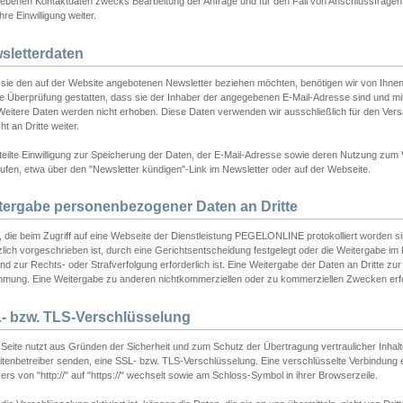
ebenen Kontaktdaten zwecks Bearbeitung der Anfrage und für den Fall von Anschlussfragen b
hre Einwilligung weiter.
sletterdaten
sie den auf der Website angebotenen Newsletter beziehen möchten, benötigen wir von Ihnen
ie Überprüfung gestatten, dass sie der Inhaber der angegebenen E-Mail-Adresse sind und m
 Weitere Daten werden nicht erhoben. Diese Daten verwenden wir ausschließlich für den Ver
cht an Dritte weiter.
teilte Einwilligung zur Speicherung der Daten, der E-Mail-Adresse sowie deren Nutzung zum
ufen, etwa über den "Newsletter kündigen"-Link im Newsletter oder auf der Webseite.
tergabe personenbezogener Daten an Dritte
 die beim Zugriff auf eine Webseite der Dienstleistung PEGELONLINE protokolliert worden sind
lich vorgeschrieben ist, durch eine Gerichtsentscheidung festgelegt oder die Weitergabe im Fa
d zur Rechts- oder Strafverfolgung erforderlich ist. Eine Weitergabe der Daten an Dritte zur 
mmung. Eine Weitergabe zu anderen nichtkommerziellen oder zu kommerziellen Zwecken erfol
- bzw. TLS-Verschlüsselung
Seite nutzt aus Gründen der Sicherheit und zum Schutz der Übertragung vertraulicher Inhalte
eitenbetreiber senden, eine SSL- bzw. TLS-Verschlüsselung. Eine verschlüsselte Verbindung 
rs von "http://" auf "https://" wechselt sowie am Schloss-Symbol in ihrer Browserzeile.