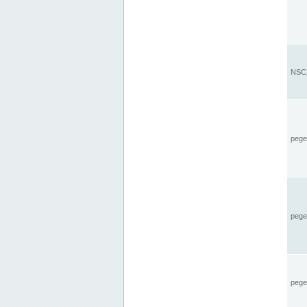
NSC_
pegel
pege
pegel