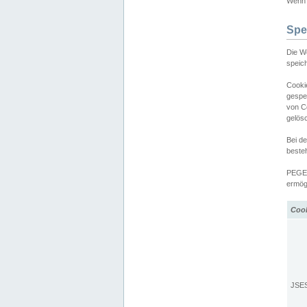
Wenn d
Spe
Die W
speic
Cooki
gespe
von C
gelös
Bei d
beste
PEGEL
ermögl
Coo
JSE