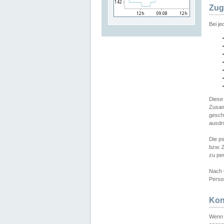
Zug
Bei j
Diese
Zusam
gesch
ausdrü
Die p
bzw. 
zu pe
Nach 
Person
Kon
Wenn 