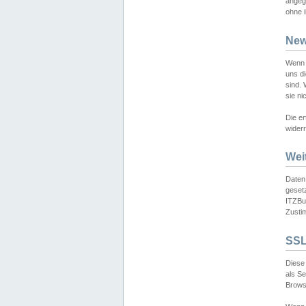
angeg
ohne i
New
Wenn 
uns d
sind.
sie ni
Die er
widerr
Wei
Daten,
gesetz
ITZBun
Zusti
SSL
Diese 
als S
Browse