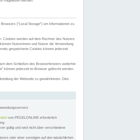
tten mitgelesen werden.
Browsers ("Local Storage") um Informationen zu
n. Cookies werden auf dem Rechner des Nutzers
 können Nutzerinnen und Nutzer die Verwendung
ereits gespeicherte Cookies können jederzeit
nach dem Schließen des Browserfensters weiterhin
e" können jederzeit im Browser gelöscht werden.
stellung der Webseite zu gewährleisten. Dies
Anwendungsservers
reich
von PEGELONLINE erforderlich
zung
rver gültig und wird nicht über verschiedene
utzers oder einer sonstigen auf den tatsächlichen