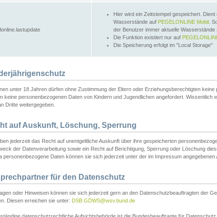
Hier wird ein Zeitstempel gespeichert. Dient
Wasserstände auf
PEGELONLINE Mobil
. S
lonline.lastupdate
der Benutzer immer aktuelle Wasserstände
Die Funktion existiert nur auf
PEGELONLINE
Die Speicherung erfolgt im "Local Storage"
derjährigenschutz
nen unter 18 Jahren dürfen ohne Zustimmung der Eltern oder Erziehungsberechtigten keine
n keine personenbezogenen Daten von Kindern und Jugendlichen angefordert. Wissentlich 
an Dritte weitergegeben.
ht auf Auskunft, Löschung, Sperrung
aben jederzeit das Recht auf unentgeltliche Auskunft über ihre gespeicherten personenbez
weck der Datenverarbeitung sowie ein Recht auf Berichtigung, Sperrung oder Löschung dies
 personenbezogene Daten können sie sich jederzeit unter der im Impressum angegebenen
prechpartner für den Datenschutz
ragen oder Hinweisen können sie sich jederzeit gern an den Datenschutzbeauftragten der Ge
n. Diesen erreichen sie unter:
DSB.GDWS@wsv.bund.de
ständige datenschutzrechtliche Aufsichtsbehörde ist die Bundesbeauftragte für Datenschutz u