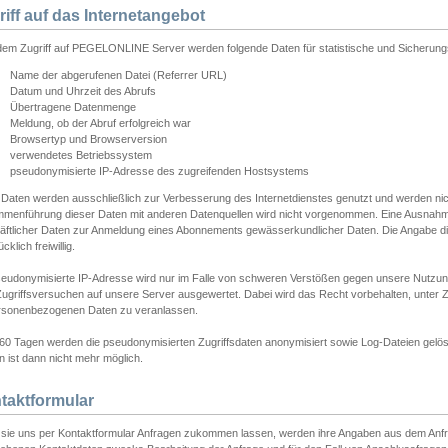
riff auf das Internetangebot
edem Zugriff auf PEGELONLINE Server werden folgende Daten für statistische und Sicherun
Name der abgerufenen Datei (Referrer URL)
Datum und Uhrzeit des Abrufs
Übertragene Datenmenge
Meldung, ob der Abruf erfolgreich war
Browsertyp und Browserversion
verwendetes Betriebssystem
pseudonymisierte IP-Adresse des zugreifenden Hostsystems
 Daten werden ausschließlich zur Verbesserung des Internetdienstes genutzt und werden ni
menführung dieser Daten mit anderen Datenquellen wird nicht vorgenommen. Eine Ausnahme 
äftlicher Daten zur Anmeldung eines Abonnements gewässerkundlicher Daten. Die Angabe die
cklich freiwillig.
seudonymisierte IP-Adresse wird nur im Falle von schweren Verstößen gegen unsere Nutzun
Zugriffsversuchen auf unsere Server ausgewertet. Dabei wird das Recht vorbehalten, unter Z
rsonenbezogenen Daten zu veranlassen.
60 Tagen werden die pseudonymisierten Zugriffsdaten anonymisiert sowie Log-Dateien gelösc
 ist dann nicht mehr möglich.
taktformular
sie uns per Kontaktformular Anfragen zukommen lassen, werden ihre Angaben aus dem Anfrag