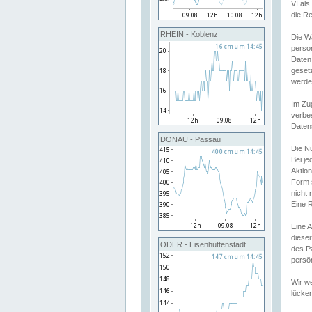
VI al
die R
RHEIN - Koblenz
Die W
perso
Daten
geset
werde
Im Zu
verbe
Daten
DONAU - Passau
Die N
Bei j
Aktion
Form 
nicht 
Eine R
Eine 
dieser
ODER - Eisenhüttenstadt
des P
persön
Wir we
lücken