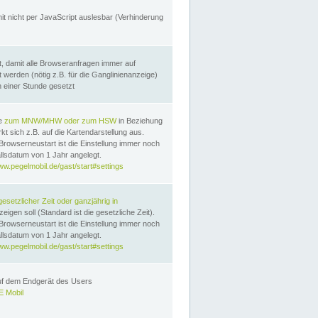
it nicht per JavaScript auslesbar (Verhinderung
, damit alle Browseranfragen immer auf
erden (nötig z.B. für die Ganglinienanzeige)
n einer Stunde gesetzt
te
zum MNW/MHW oder zum HSW
in Beziehung
t sich z.B. auf die Kartendarstellung aus.
Browserneustart ist die Einstellung immer noch
llsdatum von 1 Jahr angelegt.
ww.pegelmobil.de/gast/start#settings
gesetzlicher Zeit oder ganzjährig in
eigen soll (Standard ist die gesetzliche Zeit).
Browserneustart ist die Einstellung immer noch
llsdatum von 1 Jahr angelegt.
ww.pegelmobil.de/gast/start#settings
auf dem Endgerät des Users
 Mobil