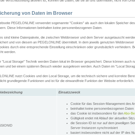
ie Verschlüsselung aktiviert ist, können die Daten, die sie an uns übermitteln, nicht von Dri
icherung von Daten im Browser
ebseite PEGELONLINE verwendet sogenannte "Cookies" als auch den lokalen Speicher des 
hern. Diese Informationen beinhalten keine personenbezogenen Daten.
es sind kleine Datenpakete, die zwischen Webbrowser und dem Server ausgetauscht werde
ichert und von diesem an PEGELONLINE übermittelt. In dem jeweils genutzten Webbrowser
ookies durch eine entsprechende Einstellung einschränken oder grundsätzlich verhindern. B
cht werden.
er "Local Storage" Technik werden Daten lokal im Browser gespeichert. Diese können auch 
hen und bei einem späteren Besuch wieder ausgelesen werden. Auch Daten im "Local Storag
ONLINE nutzt Cookies und den Local Storage, um die technisch sichere und korrekte Bereit
icht grundlegende Funktionen und ist für die einwandfreie Funktion der Website erforderlich.
kiebezeichung
Einsatzzweck
Cookie für das Session-Management des 
beinhaltet keine personenbezogenen Daten
das Cookie ist insbesondere für den
Abo-Be
Gültigkeit endet mit Ablauf der aktuellen Sit
die Session-ID ist nur auf dem jeweiligen Se
SSIONID
Server-Instanzen synchronisiert
basiert insbesondere nicht auf der IP des N