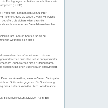
 die Festlegungen der beiden Vorschriften sowie
hutzgesetz (BDSG).
 (Produktion) nehmen den Schutz ihrer
ir möchten, dass sie wissen, wann wir welche
etroffen, die sicherstellen, dass die
 als auch von externen Dienstleistern beachtet
ologien, um unseren Service für sie zu
fehlen wir Ihnen, sich diese
endownload werden Informationen zu diesen
ogen und werden ausschließlich in anonymisierter
verbessern. Auch werden diese Nutzungsdaten
ie pseudonymisierten Zugriffsdaten anonymisiert.
her Daten zur Anmeldung am Abo-Dienst. Die Angabe
 nicht an Dritte weitergegeben. Die Speicherung
dung eines Nutzers vom Abo-Dienst werden seine
il) Sicherheitslücken aufweisen kann. Ein