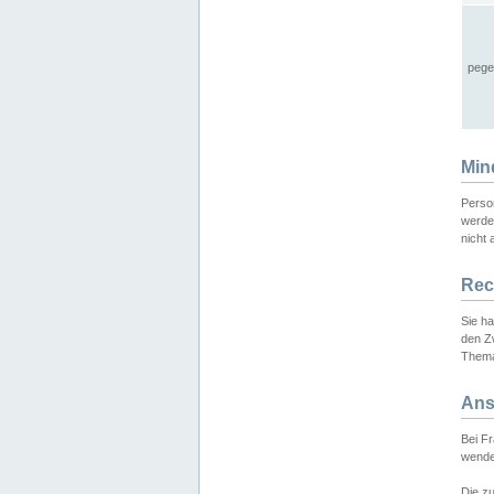
pege
Min
Perso
werde
nicht 
Rec
Sie h
den Z
Thema
Ans
Bei F
wende
Die zu