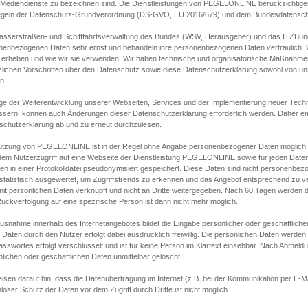
s Mediendienste zu bezeichnen sind. Die Dienstleistungen von PEGELONLINE berücksichtigen
egeln der Datenschutz-Grundverordnung (DS-GVO, EU 2016/679) und dem Bundesdatensc
asserstraßen- und Schifffahrtsverwaltung des Bundes (WSV, Herausgeber) und das ITZBund
nenbezogenen Daten sehr ernst und behandeln ihre personenbezogenen Daten vertraulich. W
 erheben und wie wir sie verwenden. Wir haben technische und organisatorische Maßnahmen g
zlichen Vorschriften über den Datenschutz sowie diese Datenschutzerklärung sowohl von uns
n.
ge der Weiterentwicklung unserer Webseiten, Services und der Implementierung neuer Techn
ssern, können auch Änderungen dieser Datenschutzerklärung erforderlich werden. Daher emp
schutzerklärung ab und zu erneut durchzulesen.
utzung von PEGELONLINE ist in der Regel ohne Angabe personenbezogener Daten möglich.
edem Nutzerzugriff auf eine Webseite der Dienstleistung PEGELONLINE sowie für jeden Dat
en in einer Protokolldatei pseudonymisiert gespeichert. Diese Daten sind nicht personenbez
statistisch ausgewertet, um Zugriffstrends zu erkennen und das Angebot entsprechend zu 
mit persönlichen Daten verknüpft und nicht an Dritte weitergegeben. Nach 60 Tagen werden d
ückverfolgung auf eine spezifische Person ist dann nicht mehr möglich.
Ausnahme innerhalb des Internetangebotes bildet die Eingabe persönlicher oder geschäftlic
 Daten durch den Nutzer erfolgt dabei ausdrücklich freiwillig. Die persönlichen Daten werden
asswortes erfolgt verschlüsselt und ist für keine Person im Klartext einsehbar. Nach Abmel
lichen oder geschäftlichen Daten unmittelbar gelöscht.
isen darauf hin, dass die Datenübertragung im Internet (z.B. bei der Kommunikation per E-Ma
loser Schutz der Daten vor dem Zugriff durch Dritte ist nicht möglich.