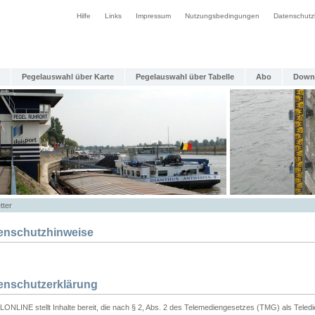
Hilfe
Links
Impressum
Nutzungsbedingungen
Datenschutz
Pegelauswahl über Karte
Pegelauswahl über Tabelle
Abo
Down
tter
enschutzhinweise
enschutzerklärung
ONLINE stellt Inhalte bereit, die nach § 2, Abs. 2 des Telemediengesetzes (TMG) als Teled