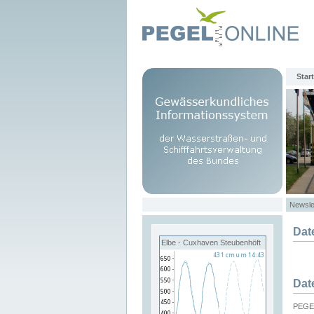
Start
Newsle
Dat
Elbe - Cuxhaven Steubenhöft
Dat
PEGEL