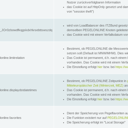
Nutzer zurückverfolgbaren Information
das Cookie ist auf HttpOnly gesetzt und dam
von "session theft")
wird von LoadBalancer des ITZBund gesetzt
JOr0zbowdfkqgskdxhlvsebttswszdq
demselben PEGELONLINE Knoten geleitetet w
das Cookie wird mit einem Verfallsdatum vo
Bestimmt, ob PEGELONLINE die Messwer
setzen soll (Default ist MNW/MHW). Dies wirk
online.limitrelation
Das Cookie ist permanent, d.h. nach einem 
vorhanden. Das Cookie wird mit einem Verfa
Die Einstellung erfolgt
hier
bzw. bei
https://w
Bestimmt, ob PEGELONLINE Zeitpunkte in
Mitteleuropäischer Zeit (Winterzeit, MEZ)
anz
lonline.displaydstdatetimes
Das Cookie ist permanent, d.h. nach einem 
vorhanden. Das Cookie wird mit einem Verfa
Die Einstellung erfolgt
hier
bzw. bei
https://w
Dient der Speicherung von Pegelfavoriten 
online.favorites
Die Funktion existiert nur auf
PEGELONLINE
Die Speicherung erfolgt im "Local Storage"