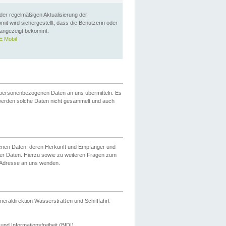
 der regelmäßigen Aktualisierung der
omit wird sichergestellt, dass die Benutzerin oder
 angezeigt bekommt.
 Mobil
 personenbezogenen Daten an uns übermitteln. Es
werden solche Daten nicht gesammelt und auch
ogenen Daten, deren Herkunft und Empfänger und
er Daten. Hierzu sowie zu weiteren Fragen zum
 Adresse an uns wenden.
neraldirektion Wasserstraßen und Schifffahrt
nd Informationsfreiheit (BfDI).