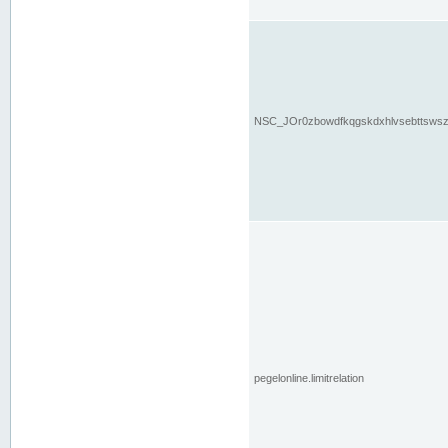
NSC_JOr0zbowdfkqgskdxhlvsebttsws
pegelonline.limitrelation