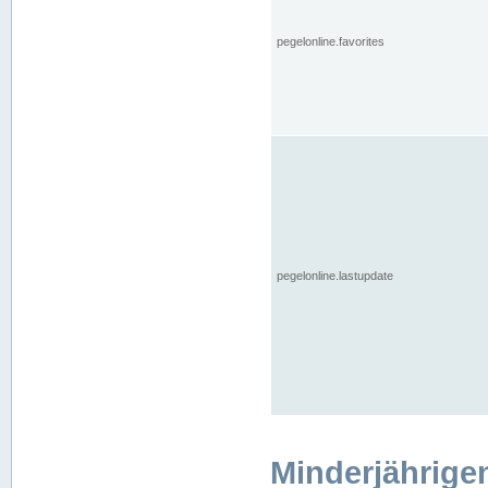
pegelonline.favorites
pegelonline.lastupdate
Minderjährige