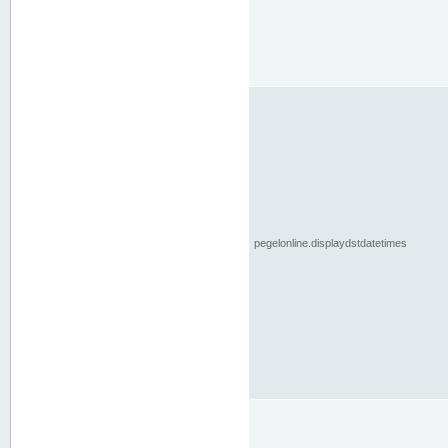
pegelonline.displaydstdatetimes