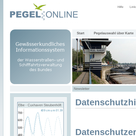
Hilfe
Link
Start
Pegelauswahl über Karte
Newsletter
Datenschutzh
Elbe - Cuxhaven Steubenhöft
Datenschutzer