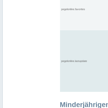
pegelonline.favorites
pegelonline.lastupdate
Minderjährige