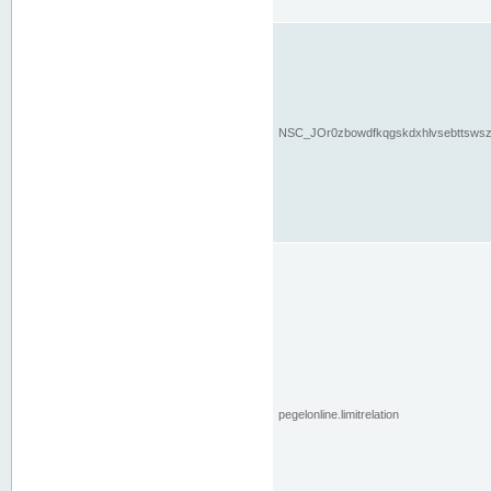
NSC_JOr0zbowdfkqgskdxhlvsebttsws
pegelonline.limitrelation