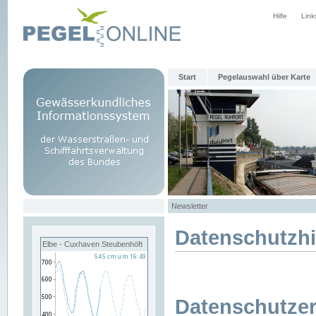
Hilfe
Link
Start
Pegelauswahl über Karte
Newsletter
Datenschutzh
Elbe - Cuxhaven Steubenhöft
Datenschutzer