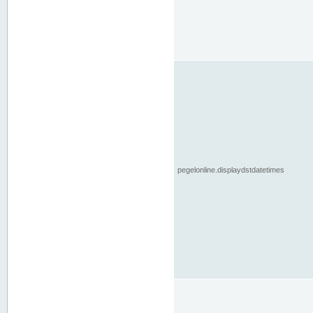
pegelonline.displaydstdatetimes