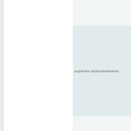
pegelonline.displaydstdatetimes