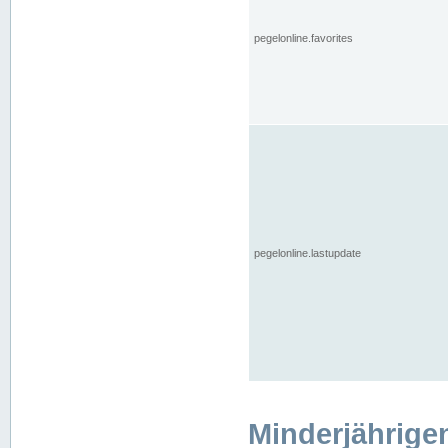
pegelonline.favorites
pegelonline.lastupdate
Minderjährige