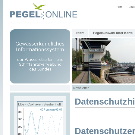
Hilfe
Link
Start
Pegelauswahl über Karte
Newsletter
Datenschutzh
Elbe - Cuxhaven Steubenhöft
Datenschutzer