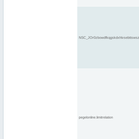
NSC_JOr0zbowdfkqgskdxhlvsebttsws
pegelonline.limitrelation