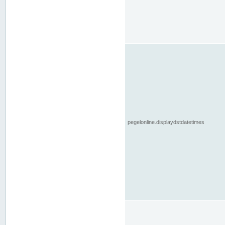
pegelonline.displaydstdatetimes