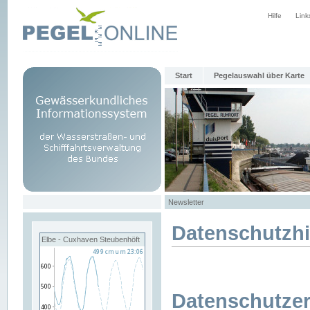
Hilfe
Link
Start
Pegelauswahl über Karte
Newsletter
Datenschutzh
Elbe - Cuxhaven Steubenhöft
Datenschutzer