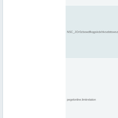
NSC_JOr0zbowdfkqgskdxhlvsebttsws
pegelonline.limitrelation