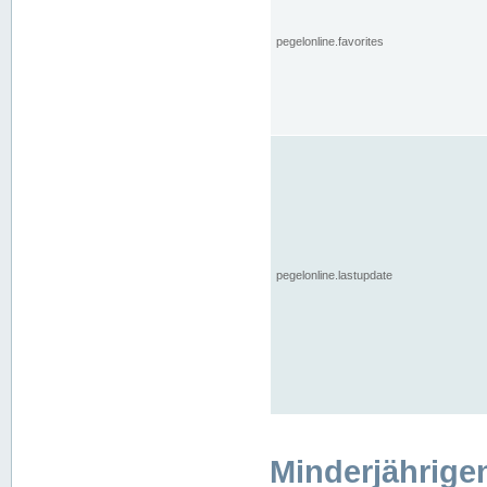
pegelonline.favorites
pegelonline.lastupdate
Minderjährige