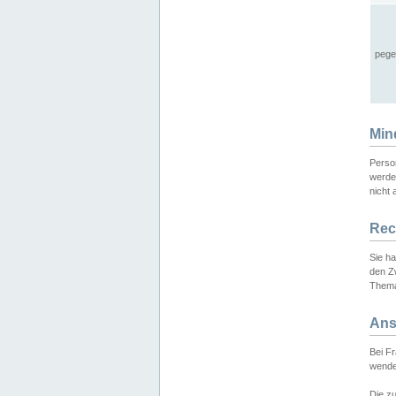
pege
Min
Perso
werde
nicht 
Rec
Sie h
den Z
Thema
Ans
Bei F
wende
Die zu