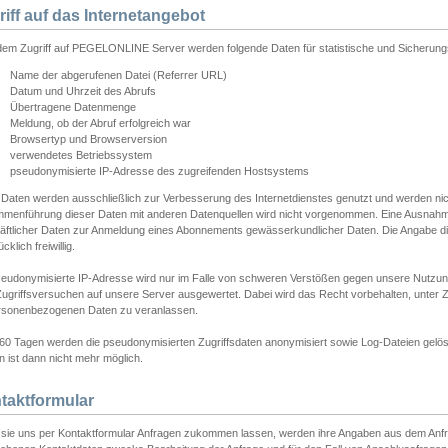
riff auf das Internetangebot
edem Zugriff auf PEGELONLINE Server werden folgende Daten für statistische und Sicherun
Name der abgerufenen Datei (Referrer URL)
Datum und Uhrzeit des Abrufs
Übertragene Datenmenge
Meldung, ob der Abruf erfolgreich war
Browsertyp und Browserversion
verwendetes Betriebssystem
pseudonymisierte IP-Adresse des zugreifenden Hostsystems
 Daten werden ausschließlich zur Verbesserung des Internetdienstes genutzt und werden ni
menführung dieser Daten mit anderen Datenquellen wird nicht vorgenommen. Eine Ausnahme 
äftlicher Daten zur Anmeldung eines Abonnements gewässerkundlicher Daten. Die Angabe die
cklich freiwillig.
seudonymisierte IP-Adresse wird nur im Falle von schweren Verstößen gegen unsere Nutzun
Zugriffsversuchen auf unsere Server ausgewertet. Dabei wird das Recht vorbehalten, unter Z
rsonenbezogenen Daten zu veranlassen.
60 Tagen werden die pseudonymisierten Zugriffsdaten anonymisiert sowie Log-Dateien gelösc
 ist dann nicht mehr möglich.
taktformular
sie uns per Kontaktformular Anfragen zukommen lassen, werden ihre Angaben aus dem Anfrag