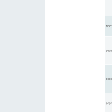
NSC_
pegel
pege
pegel