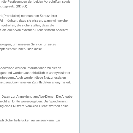
 die Festlegungen der beiden Vorschriften sowie
hutzgesetz (BDSG).
 (Produktion) nehmen den Schutz ihrer
ir möchten, dass sie wissen, wann wir welche
etroffen, die sicherstellen, dass die
 als auch von externen Dienstleistern beachtet
ologien, um unseren Service für sie zu
fehlen wir Ihnen, sich diese
endownload werden Informationen zu diesen
ogen und werden ausschließlich in anonymisierter
verbessern. Auch werden diese Nutzungsdaten
ie pseudonymisierten Zugriffsdaten anonymisiert.
her Daten zur Anmeldung am Abo-Dienst. Die Angabe
 nicht an Dritte weitergegeben. Die Speicherung
dung eines Nutzers vom Abo-Dienst werden seine
il) Sicherheitslücken aufweisen kann. Ein