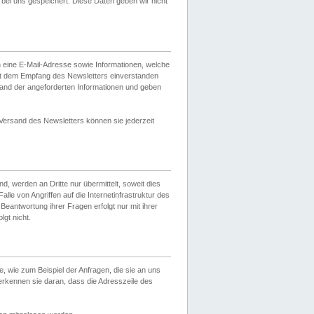
ei uns gespeichert. Diese Daten geben wir nicht
 eine E-Mail-Adresse sowie Informationen, welche
it dem Empfang des Newsletters einverstanden
sand der angeforderten Informationen und geben
 Versand des Newsletters können sie jederzeit
, werden an Dritte nur übermittelt, soweit dies
lle von Angriffen auf die Internetinfrastruktur des
Beantwortung ihrer Fragen erfolgt nur mit ihrer
gt nicht.
, wie zum Beispiel der Anfragen, die sie an uns
erkennen sie daran, dass die Adresszeile des