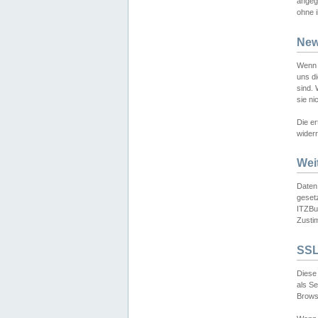
angeg
ohne i
New
Wenn 
uns d
sind.
sie ni
Die er
widerr
Wei
Daten,
gesetz
ITZBun
Zusti
SSL
Diese 
als S
Browse