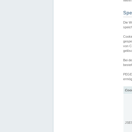
Wenn d
Spe
Die W
speic
Cooki
gespe
von C
gelös
Bei d
beste
PEGEL
ermögl
Coo
JSE