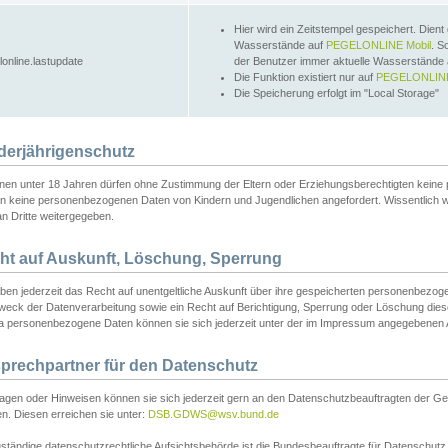
Hier wird ein Zeitstempel gespeichert. Dient
Wasserstände auf
PEGELONLINE Mobil
. S
lonline.lastupdate
der Benutzer immer aktuelle Wasserstände
Die Funktion existiert nur auf
PEGELONLINE
Die Speicherung erfolgt im "Local Storage"
derjährigenschutz
nen unter 18 Jahren dürfen ohne Zustimmung der Eltern oder Erziehungsberechtigten keine
n keine personenbezogenen Daten von Kindern und Jugendlichen angefordert. Wissentlich 
an Dritte weitergegeben.
ht auf Auskunft, Löschung, Sperrung
aben jederzeit das Recht auf unentgeltliche Auskunft über ihre gespeicherten personenbez
weck der Datenverarbeitung sowie ein Recht auf Berichtigung, Sperrung oder Löschung dies
 personenbezogene Daten können sie sich jederzeit unter der im Impressum angegebenen
prechpartner für den Datenschutz
ragen oder Hinweisen können sie sich jederzeit gern an den Datenschutzbeauftragten der Ge
n. Diesen erreichen sie unter:
DSB.GDWS@wsv.bund.de
ständige datenschutzrechtliche Aufsichtsbehörde ist die Bundesbeauftragte für Datenschutz u