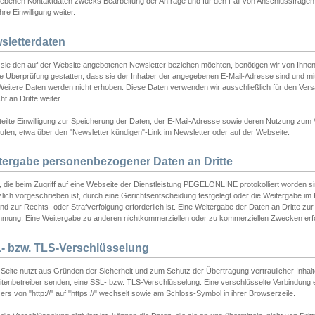
ebenen Kontaktdaten zwecks Bearbeitung der Anfrage und für den Fall von Anschlussfragen b
hre Einwilligung weiter.
sletterdaten
sie den auf der Website angebotenen Newsletter beziehen möchten, benötigen wir von Ihnen
ie Überprüfung gestatten, dass sie der Inhaber der angegebenen E-Mail-Adresse sind und m
 Weitere Daten werden nicht erhoben. Diese Daten verwenden wir ausschließlich für den Ver
cht an Dritte weiter.
teilte Einwilligung zur Speicherung der Daten, der E-Mail-Adresse sowie deren Nutzung zum
ufen, etwa über den "Newsletter kündigen"-Link im Newsletter oder auf der Webseite.
tergabe personenbezogener Daten an Dritte
 die beim Zugriff auf eine Webseite der Dienstleistung PEGELONLINE protokolliert worden sind
lich vorgeschrieben ist, durch eine Gerichtsentscheidung festgelegt oder die Weitergabe im Fa
d zur Rechts- oder Strafverfolgung erforderlich ist. Eine Weitergabe der Daten an Dritte zur 
mmung. Eine Weitergabe zu anderen nichtkommerziellen oder zu kommerziellen Zwecken erfol
- bzw. TLS-Verschlüsselung
Seite nutzt aus Gründen der Sicherheit und zum Schutz der Übertragung vertraulicher Inhalte
eitenbetreiber senden, eine SSL- bzw. TLS-Verschlüsselung. Eine verschlüsselte Verbindung 
rs von "http://" auf "https://" wechselt sowie am Schloss-Symbol in ihrer Browserzeile.