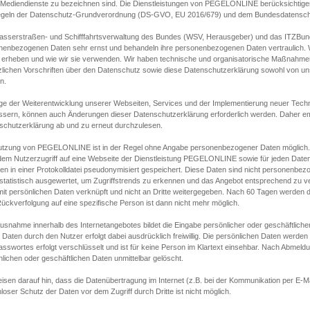
s Mediendienste zu bezeichnen sind. Die Dienstleistungen von PEGELONLINE berücksichtigen
egeln der Datenschutz-Grundverordnung (DS-GVO, EU 2016/679) und dem Bundesdatensc
asserstraßen- und Schifffahrtsverwaltung des Bundes (WSV, Herausgeber) und das ITZBund
nenbezogenen Daten sehr ernst und behandeln ihre personenbezogenen Daten vertraulich. W
 erheben und wie wir sie verwenden. Wir haben technische und organisatorische Maßnahmen g
zlichen Vorschriften über den Datenschutz sowie diese Datenschutzerklärung sowohl von uns
n.
ge der Weiterentwicklung unserer Webseiten, Services und der Implementierung neuer Techn
ssern, können auch Änderungen dieser Datenschutzerklärung erforderlich werden. Daher emp
schutzerklärung ab und zu erneut durchzulesen.
utzung von PEGELONLINE ist in der Regel ohne Angabe personenbezogener Daten möglich.
edem Nutzerzugriff auf eine Webseite der Dienstleistung PEGELONLINE sowie für jeden Dat
en in einer Protokolldatei pseudonymisiert gespeichert. Diese Daten sind nicht personenbez
statistisch ausgewertet, um Zugriffstrends zu erkennen und das Angebot entsprechend zu 
mit persönlichen Daten verknüpft und nicht an Dritte weitergegeben. Nach 60 Tagen werden d
ückverfolgung auf eine spezifische Person ist dann nicht mehr möglich.
Ausnahme innerhalb des Internetangebotes bildet die Eingabe persönlicher oder geschäftlic
 Daten durch den Nutzer erfolgt dabei ausdrücklich freiwillig. Die persönlichen Daten werden
asswortes erfolgt verschlüsselt und ist für keine Person im Klartext einsehbar. Nach Abmel
lichen oder geschäftlichen Daten unmittelbar gelöscht.
isen darauf hin, dass die Datenübertragung im Internet (z.B. bei der Kommunikation per E-Ma
loser Schutz der Daten vor dem Zugriff durch Dritte ist nicht möglich.