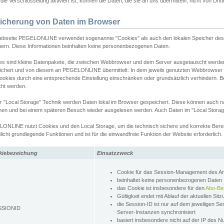
ie Verschlüsselung aktiviert ist, können die Daten, die sie an uns übermitteln, nicht von Dri
icherung von Daten im Browser
ebseite PEGELONLINE verwendet sogenannte "Cookies" als auch den lokalen Speicher des 
hern. Diese Informationen beinhalten keine personenbezogenen Daten.
es sind kleine Datenpakete, die zwischen Webbrowser und dem Server ausgetauscht werde
ichert und von diesem an PEGELONLINE übermittelt. In dem jeweils genutzten Webbrowser
ookies durch eine entsprechende Einstellung einschränken oder grundsätzlich verhindern. B
cht werden.
er "Local Storage" Technik werden Daten lokal im Browser gespeichert. Diese können auch 
hen und bei einem späteren Besuch wieder ausgelesen werden. Auch Daten im "Local Storag
ONLINE nutzt Cookies und den Local Storage, um die technisch sichere und korrekte Bereit
icht grundlegende Funktionen und ist für die einwandfreie Funktion der Website erforderlich.
kiebezeichung
Einsatzzweck
Cookie für das Session-Management des 
beinhaltet keine personenbezogenen Daten
das Cookie ist insbesondere für den
Abo-Be
Gültigkeit endet mit Ablauf der aktuellen Sit
die Session-ID ist nur auf dem jeweiligen Se
SSIONID
Server-Instanzen synchronisiert
basiert insbesondere nicht auf der IP des N