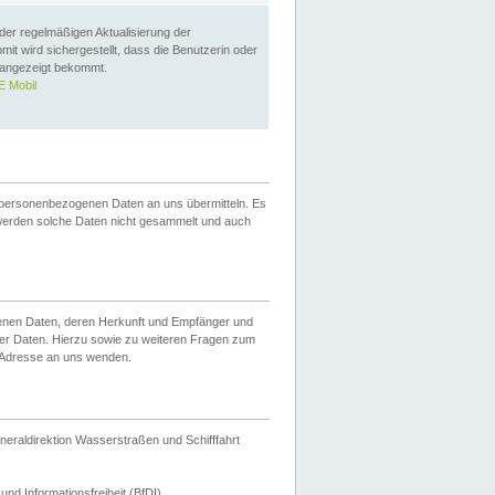
 der regelmäßigen Aktualisierung der
omit wird sichergestellt, dass die Benutzerin oder
 angezeigt bekommt.
 Mobil
 personenbezogenen Daten an uns übermitteln. Es
werden solche Daten nicht gesammelt und auch
ogenen Daten, deren Herkunft und Empfänger und
er Daten. Hierzu sowie zu weiteren Fragen zum
 Adresse an uns wenden.
neraldirektion Wasserstraßen und Schifffahrt
nd Informationsfreiheit (BfDI).