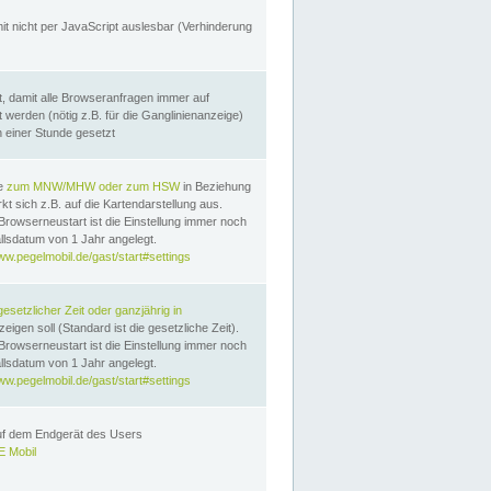
it nicht per JavaScript auslesbar (Verhinderung
, damit alle Browseranfragen immer auf
erden (nötig z.B. für die Ganglinienanzeige)
n einer Stunde gesetzt
te
zum MNW/MHW oder zum HSW
in Beziehung
t sich z.B. auf die Kartendarstellung aus.
Browserneustart ist die Einstellung immer noch
llsdatum von 1 Jahr angelegt.
ww.pegelmobil.de/gast/start#settings
gesetzlicher Zeit oder ganzjährig in
eigen soll (Standard ist die gesetzliche Zeit).
Browserneustart ist die Einstellung immer noch
llsdatum von 1 Jahr angelegt.
ww.pegelmobil.de/gast/start#settings
auf dem Endgerät des Users
 Mobil