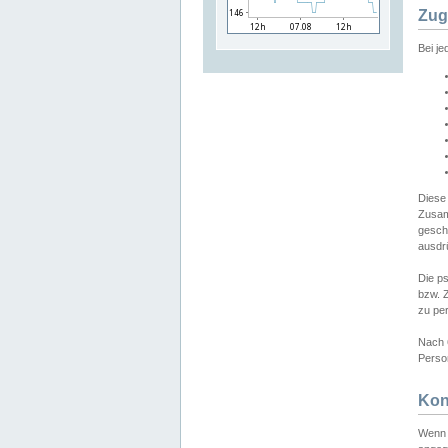
Zug
Bei j
Diese
Zusam
gesch
ausdrü
Die p
bzw. 
zu pe
Nach 
Person
Kon
Wenn 