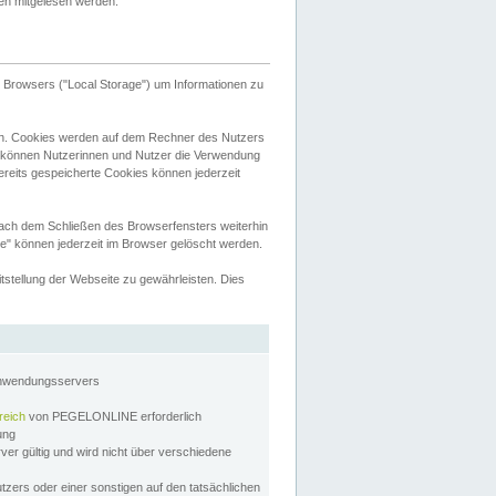
tten mitgelesen werden.
Browsers ("Local Storage") um Informationen zu
n. Cookies werden auf dem Rechner des Nutzers
 können Nutzerinnen und Nutzer die Verwendung
ereits gespeicherte Cookies können jederzeit
nach dem Schließen des Browserfensters weiterhin
e" können jederzeit im Browser gelöscht werden.
stellung der Webseite zu gewährleisten. Dies
Anwendungsservers
reich
von PEGELONLINE erforderlich
zung
rver gültig und wird nicht über verschiedene
utzers oder einer sonstigen auf den tatsächlichen