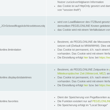
Nutzer zurückverfolgbaren Information
das Cookie ist auf HttpOnly gesetzt und dam
von "session theft")
wird von LoadBalancer des ITZBund gesetzt
JOr0zbowdfkqgskdxhlvsebttswszdq
demselben PEGELONLINE Knoten geleitetet w
das Cookie wird mit einem Verfallsdatum vo
Bestimmt, ob PEGELONLINE die Messwer
setzen soll (Default ist MNW/MHW). Dies wirk
online.limitrelation
Das Cookie ist permanent, d.h. nach einem 
vorhanden. Das Cookie wird mit einem Verfa
Die Einstellung erfolgt
hier
bzw. bei
https://w
Bestimmt, ob PEGELONLINE Zeitpunkte in
Mitteleuropäischer Zeit (Winterzeit, MEZ)
anz
lonline.displaydstdatetimes
Das Cookie ist permanent, d.h. nach einem 
vorhanden. Das Cookie wird mit einem Verfa
Die Einstellung erfolgt
hier
bzw. bei
https://w
Dient der Speicherung von Pegelfavoriten 
online.favorites
Die Funktion existiert nur auf
PEGELONLINE
Die Speicherung erfolgt im "Local Storage"