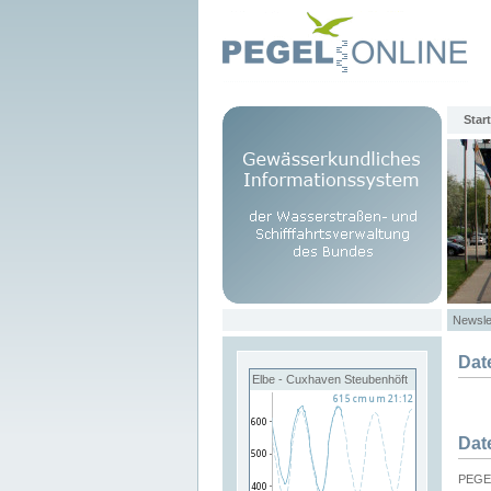
Start
Newsle
Dat
Elbe - Cuxhaven Steubenhöft
Dat
PEGEL