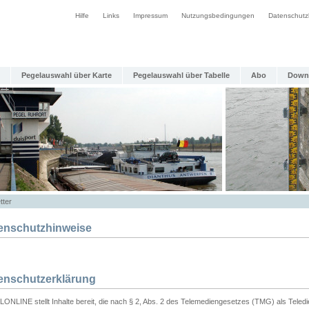
Hilfe
Links
Impressum
Nutzungsbedingungen
Datenschutz
Pegelauswahl über Karte
Pegelauswahl über Tabelle
Abo
Down
tter
enschutzhinweise
enschutzerklärung
ONLINE stellt Inhalte bereit, die nach § 2, Abs. 2 des Telemediengesetzes (TMG) als Teled