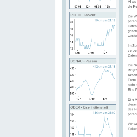
VI al
die R
RHEIN - Koblenz
Die W
perso
Daten
geset
werde
Im Zu
verbe
Daten
DONAU - Passau
Die N
Bei j
Aktion
Form 
nicht 
Eine R
Eine 
dieser
ODER - Eisenhüttenstadt
des P
persön
Wir we
lücken