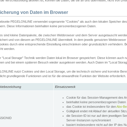
ie Verschlüsselung aktiviert ist, können die Daten, die sie an uns übermitteln, nicht von Dri
icherung von Daten im Browser
ebseite PEGELONLINE verwendet sogenannte "Cookies" als auch den lokalen Speicher des 
hern. Diese Informationen beinhalten keine personenbezogenen Daten.
es sind kleine Datenpakete, die zwischen Webbrowser und dem Server ausgetauscht werde
ichert und von diesem an PEGELONLINE übermittelt. In dem jeweils genutzten Webbrowser
ookies durch eine entsprechende Einstellung einschränken oder grundsätzlich verhindern. B
cht werden.
er "Local Storage" Technik werden Daten lokal im Browser gespeichert. Diese können auch 
hen und bei einem späteren Besuch wieder ausgelesen werden. Auch Daten im "Local Storag
ONLINE nutzt Cookies und den Local Storage, um die technisch sichere und korrekte Bereit
icht grundlegende Funktionen und ist für die einwandfreie Funktion der Website erforderlich.
kiebezeichung
Einsatzzweck
Cookie für das Session-Management des 
beinhaltet keine personenbezogenen Daten
das Cookie ist insbesondere für den
Abo-Be
Gültigkeit endet mit Ablauf der aktuellen Sit
die Session-ID ist nur auf dem jeweiligen Se
SSIONID
Server-Instanzen synchronisiert
basiert insbesondere nicht auf der IP des N