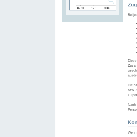
Zug
Bei j
Diese
Zusam
gesch
ausdrü
Die p
bzw. 
zu pe
Nach 
Person
Kon
Wenn 