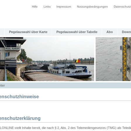
Hilfe
Links
Impressum
Nutzungsbedingungen
Datenschutz
Pegelauswahl über Karte
Pegelauswahl über Tabelle
Abo
Down
tter
enschutzhinweise
enschutzerklärung
ONLINE stellt Inhalte bereit, die nach § 2, Abs. 2 des Telemediengesetzes (TMG) als Teled