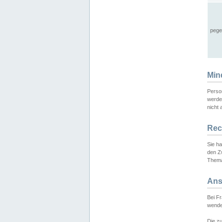
pege
Min
Perso
werde
nicht 
Rec
Sie h
den Z
Thema
Ans
Bei F
wende
Die zu