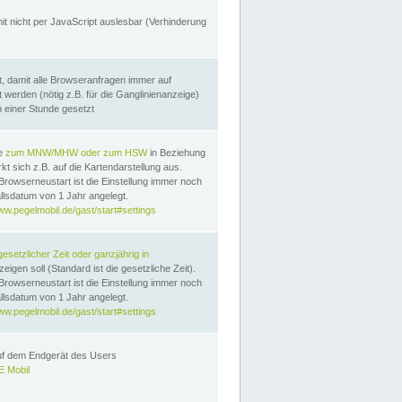
it nicht per JavaScript auslesbar (Verhinderung
, damit alle Browseranfragen immer auf
erden (nötig z.B. für die Ganglinienanzeige)
n einer Stunde gesetzt
te
zum MNW/MHW oder zum HSW
in Beziehung
t sich z.B. auf die Kartendarstellung aus.
Browserneustart ist die Einstellung immer noch
llsdatum von 1 Jahr angelegt.
ww.pegelmobil.de/gast/start#settings
gesetzlicher Zeit oder ganzjährig in
eigen soll (Standard ist die gesetzliche Zeit).
Browserneustart ist die Einstellung immer noch
llsdatum von 1 Jahr angelegt.
ww.pegelmobil.de/gast/start#settings
auf dem Endgerät des Users
 Mobil