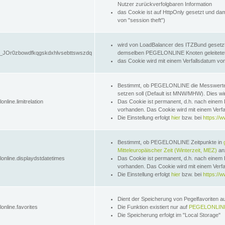
Nutzer zurückverfolgbaren Information
das Cookie ist auf HttpOnly gesetzt und dam
von "session theft")
wird von LoadBalancer des ITZBund gesetzt
JOr0zbowdfkqgskdxhlvsebttswszdq
demselben PEGELONLINE Knoten geleitetet w
das Cookie wird mit einem Verfallsdatum vo
Bestimmt, ob PEGELONLINE die Messwer
setzen soll (Default ist MNW/MHW). Dies wirk
online.limitrelation
Das Cookie ist permanent, d.h. nach einem 
vorhanden. Das Cookie wird mit einem Verfa
Die Einstellung erfolgt
hier
bzw. bei
https://w
Bestimmt, ob PEGELONLINE Zeitpunkte in
Mitteleuropäischer Zeit (Winterzeit, MEZ)
anz
lonline.displaydstdatetimes
Das Cookie ist permanent, d.h. nach einem 
vorhanden. Das Cookie wird mit einem Verfa
Die Einstellung erfolgt
hier
bzw. bei
https://w
Dient der Speicherung von Pegelfavoriten 
online.favorites
Die Funktion existiert nur auf
PEGELONLINE
Die Speicherung erfolgt im "Local Storage"