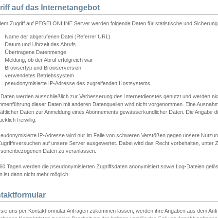
riff auf das Internetangebot
edem Zugriff auf PEGELONLINE Server werden folgende Daten für statistische und Sicherun
Name der abgerufenen Datei (Referrer URL)
Datum und Uhrzeit des Abrufs
Übertragene Datenmenge
Meldung, ob der Abruf erfolgreich war
Browsertyp und Browserversion
verwendetes Betriebssystem
pseudonymisierte IP-Adresse des zugreifenden Hostsystems
 Daten werden ausschließlich zur Verbesserung des Internetdienstes genutzt und werden ni
menführung dieser Daten mit anderen Datenquellen wird nicht vorgenommen. Eine Ausnahme 
äftlicher Daten zur Anmeldung eines Abonnements gewässerkundlicher Daten. Die Angabe die
cklich freiwillig.
seudonymisierte IP-Adresse wird nur im Falle von schweren Verstößen gegen unsere Nutzun
Zugriffsversuchen auf unsere Server ausgewertet. Dabei wird das Recht vorbehalten, unter Z
rsonenbezogenen Daten zu veranlassen.
60 Tagen werden die pseudonymisierten Zugriffsdaten anonymisiert sowie Log-Dateien gelösc
 ist dann nicht mehr möglich.
taktformular
sie uns per Kontaktformular Anfragen zukommen lassen, werden ihre Angaben aus dem Anfrag