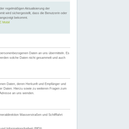
 der regelmäßigen Aktualisierung der
omit wird sichergestellt, dass die Benutzerin oder
 angezeigt bekommt.
 Mobil
 personenbezogenen Daten an uns übermitteln. Es
werden solche Daten nicht gesammelt und auch
ogenen Daten, deren Herkunft und Empfänger und
er Daten. Hierzu sowie zu weiteren Fragen zum
 Adresse an uns wenden.
neraldirektion Wasserstraßen und Schifffahrt
nd Informationsfreiheit (BfDI).