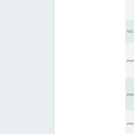
NSC_
pegel
pege
pegel