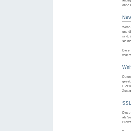
angeg
ohne i
New
Wenn 
uns d
sind.
sie ni
Die er
widerr
Wei
Daten,
gesetz
ITZBun
Zusti
SSL
Diese 
als S
Browse