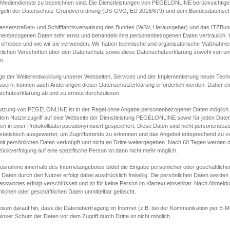
s Mediendienste zu bezeichnen sind. Die Dienstleistungen von PEGELONLINE berücksichtigen
egeln der Datenschutz-Grundverordnung (DS-GVO, EU 2016/679) und dem Bundesdatensc
asserstraßen- und Schifffahrtsverwaltung des Bundes (WSV, Herausgeber) und das ITZBund
nenbezogenen Daten sehr ernst und behandeln ihre personenbezogenen Daten vertraulich. W
 erheben und wie wir sie verwenden. Wir haben technische und organisatorische Maßnahmen g
zlichen Vorschriften über den Datenschutz sowie diese Datenschutzerklärung sowohl von uns
n.
ge der Weiterentwicklung unserer Webseiten, Services und der Implementierung neuer Techn
ssern, können auch Änderungen dieser Datenschutzerklärung erforderlich werden. Daher emp
schutzerklärung ab und zu erneut durchzulesen.
utzung von PEGELONLINE ist in der Regel ohne Angabe personenbezogener Daten möglich.
edem Nutzerzugriff auf eine Webseite der Dienstleistung PEGELONLINE sowie für jeden Dat
en in einer Protokolldatei pseudonymisiert gespeichert. Diese Daten sind nicht personenbez
statistisch ausgewertet, um Zugriffstrends zu erkennen und das Angebot entsprechend zu 
mit persönlichen Daten verknüpft und nicht an Dritte weitergegeben. Nach 60 Tagen werden d
ückverfolgung auf eine spezifische Person ist dann nicht mehr möglich.
Ausnahme innerhalb des Internetangebotes bildet die Eingabe persönlicher oder geschäftlic
 Daten durch den Nutzer erfolgt dabei ausdrücklich freiwillig. Die persönlichen Daten werden
asswortes erfolgt verschlüsselt und ist für keine Person im Klartext einsehbar. Nach Abmel
lichen oder geschäftlichen Daten unmittelbar gelöscht.
isen darauf hin, dass die Datenübertragung im Internet (z.B. bei der Kommunikation per E-Ma
loser Schutz der Daten vor dem Zugriff durch Dritte ist nicht möglich.