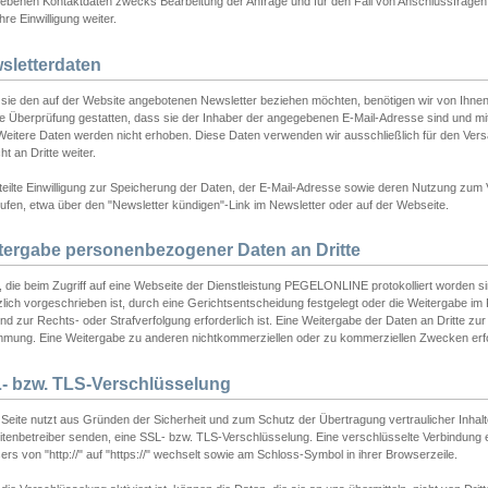
ebenen Kontaktdaten zwecks Bearbeitung der Anfrage und für den Fall von Anschlussfragen b
hre Einwilligung weiter.
sletterdaten
sie den auf der Website angebotenen Newsletter beziehen möchten, benötigen wir von Ihnen
ie Überprüfung gestatten, dass sie der Inhaber der angegebenen E-Mail-Adresse sind und m
 Weitere Daten werden nicht erhoben. Diese Daten verwenden wir ausschließlich für den Ver
cht an Dritte weiter.
teilte Einwilligung zur Speicherung der Daten, der E-Mail-Adresse sowie deren Nutzung zum
ufen, etwa über den "Newsletter kündigen"-Link im Newsletter oder auf der Webseite.
tergabe personenbezogener Daten an Dritte
 die beim Zugriff auf eine Webseite der Dienstleistung PEGELONLINE protokolliert worden sind
lich vorgeschrieben ist, durch eine Gerichtsentscheidung festgelegt oder die Weitergabe im Fa
d zur Rechts- oder Strafverfolgung erforderlich ist. Eine Weitergabe der Daten an Dritte zur 
mmung. Eine Weitergabe zu anderen nichtkommerziellen oder zu kommerziellen Zwecken erfol
- bzw. TLS-Verschlüsselung
Seite nutzt aus Gründen der Sicherheit und zum Schutz der Übertragung vertraulicher Inhalte
eitenbetreiber senden, eine SSL- bzw. TLS-Verschlüsselung. Eine verschlüsselte Verbindung 
rs von "http://" auf "https://" wechselt sowie am Schloss-Symbol in ihrer Browserzeile.