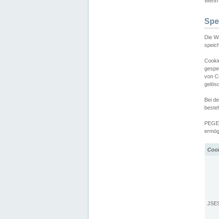
Wenn d
Spe
Die W
speic
Cooki
gespe
von C
gelös
Bei d
beste
PEGEL
ermögl
Coo
JSE