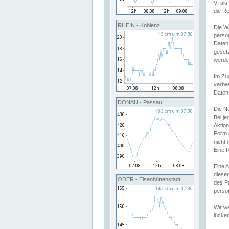
VI al
die R
RHEIN - Koblenz
Die W
perso
Daten
geset
werde
Im Zu
verbe
Daten
DONAU - Passau
Die N
Bei j
Aktion
Form 
nicht 
Eine R
Eine 
dieser
ODER - Eisenhüttenstadt
des P
persön
Wir we
lücken