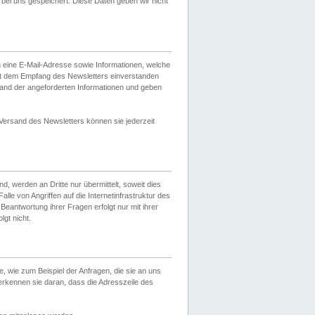
ei uns gespeichert. Diese Daten geben wir nicht
 eine E-Mail-Adresse sowie Informationen, welche
it dem Empfang des Newsletters einverstanden
sand der angeforderten Informationen und geben
 Versand des Newsletters können sie jederzeit
, werden an Dritte nur übermittelt, soweit dies
lle von Angriffen auf die Internetinfrastruktur des
Beantwortung ihrer Fragen erfolgt nur mit ihrer
gt nicht.
, wie zum Beispiel der Anfragen, die sie an uns
erkennen sie daran, dass die Adresszeile des