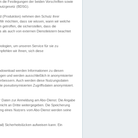
 die Festlegungen der beiden Vorschriften sowie
hutzgesetz (BDSG).
 (Produktion) nehmen den Schutz ihrer
ir möchten, dass sie wissen, wann wir welche
etroffen, die sicherstellen, dass die
 als auch von externen Dienstleistern beachtet
ologien, um unseren Service für sie zu
fehlen wir Ihnen, sich diese
endownload werden Informationen zu diesen
ogen und werden ausschließlich in anonymisierter
verbessern. Auch werden diese Nutzungsdaten
ie pseudonymisierten Zugriffsdaten anonymisiert.
her Daten zur Anmeldung am Abo-Dienst. Die Angabe
 nicht an Dritte weitergegeben. Die Speicherung
dung eines Nutzers vom Abo-Dienst werden seine
il) Sicherheitslücken aufweisen kann. Ein