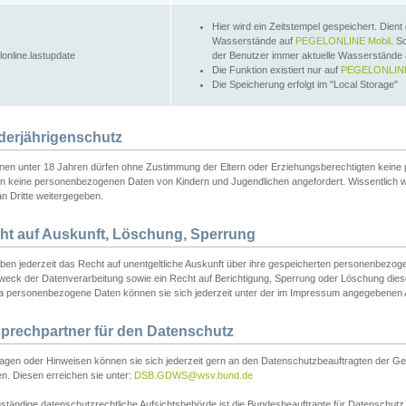
Hier wird ein Zeitstempel gespeichert. Dient
Wasserstände auf
PEGELONLINE Mobil
. S
lonline.lastupdate
der Benutzer immer aktuelle Wasserstände
Die Funktion existiert nur auf
PEGELONLINE
Die Speicherung erfolgt im "Local Storage"
derjährigenschutz
nen unter 18 Jahren dürfen ohne Zustimmung der Eltern oder Erziehungsberechtigten keine
n keine personenbezogenen Daten von Kindern und Jugendlichen angefordert. Wissentlich 
an Dritte weitergegeben.
ht auf Auskunft, Löschung, Sperrung
aben jederzeit das Recht auf unentgeltliche Auskunft über ihre gespeicherten personenbez
weck der Datenverarbeitung sowie ein Recht auf Berichtigung, Sperrung oder Löschung dies
 personenbezogene Daten können sie sich jederzeit unter der im Impressum angegebenen
prechpartner für den Datenschutz
ragen oder Hinweisen können sie sich jederzeit gern an den Datenschutzbeauftragten der Ge
n. Diesen erreichen sie unter:
DSB.GDWS@wsv.bund.de
ständige datenschutzrechtliche Aufsichtsbehörde ist die Bundesbeauftragte für Datenschutz u