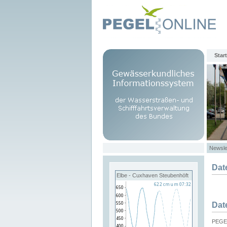
Start
Newsle
Dat
Elbe - Cuxhaven Steubenhöft
Dat
PEGEL