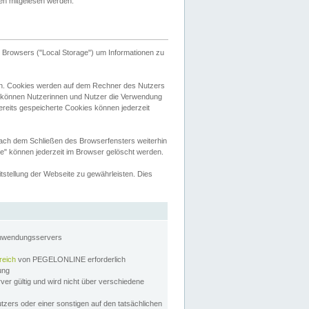
tten mitgelesen werden.
Browsers ("Local Storage") um Informationen zu
n. Cookies werden auf dem Rechner des Nutzers
 können Nutzerinnen und Nutzer die Verwendung
ereits gespeicherte Cookies können jederzeit
nach dem Schließen des Browserfensters weiterhin
e" können jederzeit im Browser gelöscht werden.
stellung der Webseite zu gewährleisten. Dies
Anwendungsservers
reich
von PEGELONLINE erforderlich
zung
rver gültig und wird nicht über verschiedene
utzers oder einer sonstigen auf den tatsächlichen