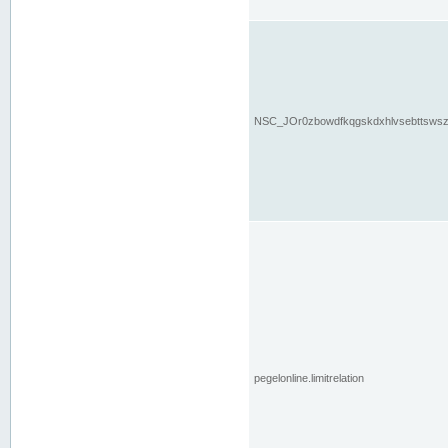
NSC_JOr0zbowdfkqgskdxhlvsebttsws
pegelonline.limitrelation