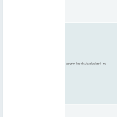
pegelonline.displaydstdatetimes