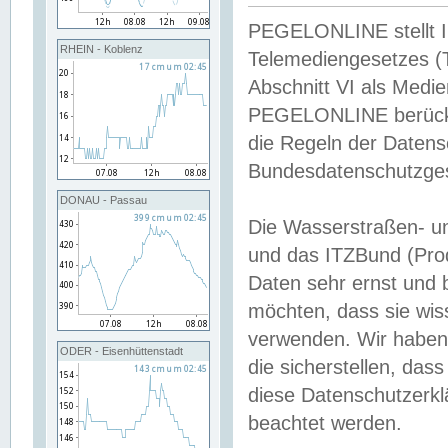
PEGELONLINE stellt Inh
RHEIN - Koblenz
Telemediengesetzes (
Abschnitt VI als Medie
PEGELONLINE berücksi
die Regeln der Date
Bundesdatenschutzge
DONAU - Passau
Die Wasserstraßen- u
und das ITZBund (Pro
Daten sehr ernst und 
möchten, dass sie wis
verwenden. Wir haben
ODER - Eisenhüttenstadt
die sicherstellen, das
diese Datenschutzerkl
beachtet werden.