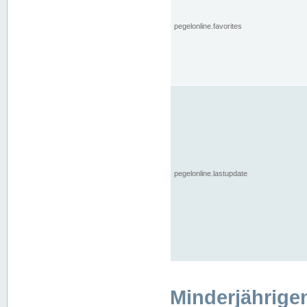
pegelonline.favorites
pegelonline.lastupdate
Minderjährige