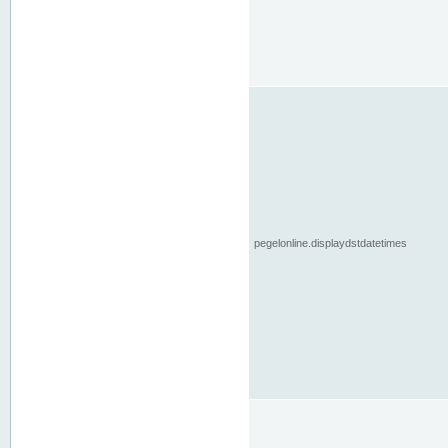
pegelonline.displaydstdatetimes