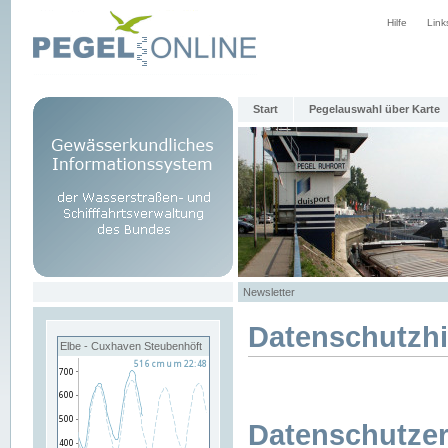
Hilfe
Link
Start
Pegelauswahl über Karte
Newsletter
Datenschutzh
Elbe - Cuxhaven Steubenhöft
Datenschutzer