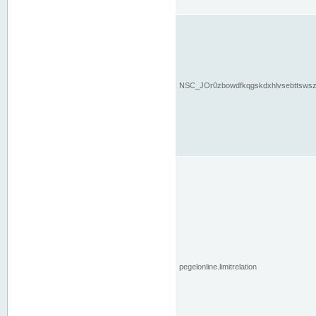
NSC_JOr0zbowdfkqgskdxhlvsebttsws
pegelonline.limitrelation