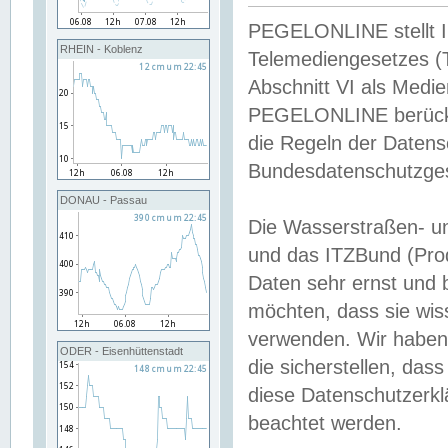
PEGELONLINE stellt Inh
RHEIN - Koblenz
Telemediengesetzes (
Abschnitt VI als Medie
PEGELONLINE berücksi
die Regeln der Date
Bundesdatenschutzge
DONAU - Passau
Die Wasserstraßen- u
und das ITZBund (Pro
Daten sehr ernst und 
möchten, dass sie wis
verwenden. Wir haben
ODER - Eisenhüttenstadt
die sicherstellen, das
diese Datenschutzerkl
beachtet werden.