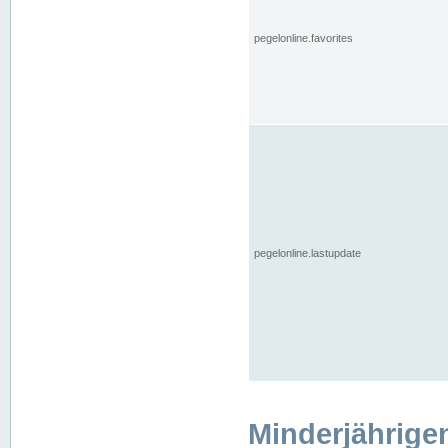
pegelonline.favorites
pegelonline.lastupdate
Minderjährige