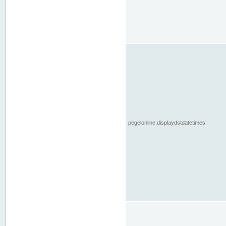
pegelonline.displaydstdatetimes