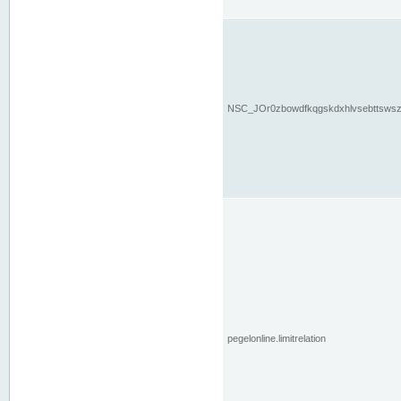
NSC_JOr0zbowdfkqgskdxhlvsebttsws
pegelonline.limitrelation