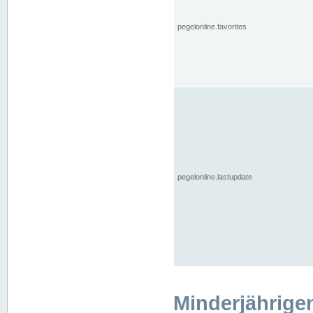
pegelonline.favorites
pegelonline.lastupdate
Minderjährige