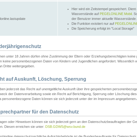
Hier wird ein Zeitstempel gespeichert. Dient
Wasserstände auf
PEGELONLINE Mobil
. S
lonline.lastupdate
der Benutzer immer aktuelle Wasserstände
Die Funktion existiert nur auf
PEGELONLINE
Die Speicherung erfolgt im "Local Storage"
derjährigenschutz
nen unter 18 Jahren dürfen ohne Zustimmung der Eltern oder Erziehungsberechtigten keine
n keine personenbezogenen Daten von Kindern und Jugendlichen angefordert. Wissentlich 
an Dritte weitergegeben.
ht auf Auskunft, Löschung, Sperrung
aben jederzeit das Recht auf unentgeltliche Auskunft über ihre gespeicherten personenbez
weck der Datenverarbeitung sowie ein Recht auf Berichtigung, Sperrung oder Löschung dies
 personenbezogene Daten können sie sich jederzeit unter der im Impressum angegebenen
prechpartner für den Datenschutz
ragen oder Hinweisen können sie sich jederzeit gern an den Datenschutzbeauftragten der Ge
n. Diesen erreichen sie unter:
DSB.GDWS@wsv.bund.de
ständige datenschutzrechtliche Aufsichtsbehörde ist die Bundesbeauftragte für Datenschutz u