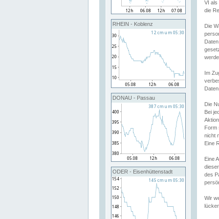
VI al
die R
RHEIN - Koblenz
Die W
perso
Daten
geset
werde
Im Zu
verbe
Daten
DONAU - Passau
Die N
Bei j
Aktion
Form 
nicht 
Eine R
Eine 
dieser
ODER - Eisenhüttenstadt
des P
persön
Wir we
lücken