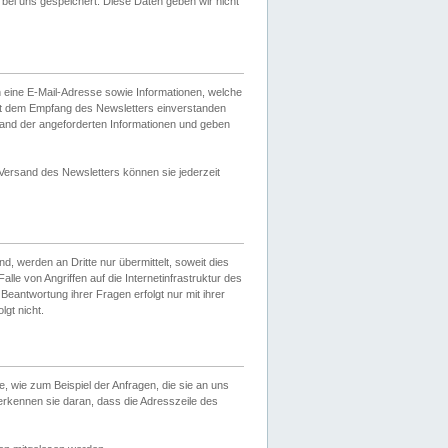
ei uns gespeichert. Diese Daten geben wir nicht
 eine E-Mail-Adresse sowie Informationen, welche
it dem Empfang des Newsletters einverstanden
sand der angeforderten Informationen und geben
 Versand des Newsletters können sie jederzeit
, werden an Dritte nur übermittelt, soweit dies
lle von Angriffen auf die Internetinfrastruktur des
Beantwortung ihrer Fragen erfolgt nur mit ihrer
gt nicht.
, wie zum Beispiel der Anfragen, die sie an uns
erkennen sie daran, dass die Adresszeile des