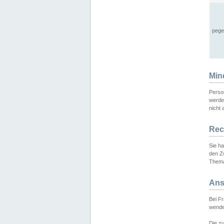
pege
Min
Perso
werde
nicht 
Rec
Sie h
den Z
Thema
Ans
Bei F
wende
Die zu