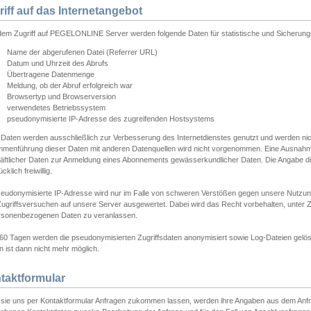
riff auf das Internetangebot
edem Zugriff auf PEGELONLINE Server werden folgende Daten für statistische und Sicherun
Name der abgerufenen Datei (Referrer URL)
Datum und Uhrzeit des Abrufs
Übertragene Datenmenge
Meldung, ob der Abruf erfolgreich war
Browsertyp und Browserversion
verwendetes Betriebssystem
pseudonymisierte IP-Adresse des zugreifenden Hostsystems
 Daten werden ausschließlich zur Verbesserung des Internetdienstes genutzt und werden ni
menführung dieser Daten mit anderen Datenquellen wird nicht vorgenommen. Eine Ausnahme 
äftlicher Daten zur Anmeldung eines Abonnements gewässerkundlicher Daten. Die Angabe die
cklich freiwillig.
seudonymisierte IP-Adresse wird nur im Falle von schweren Verstößen gegen unsere Nutzun
Zugriffsversuchen auf unsere Server ausgewertet. Dabei wird das Recht vorbehalten, unter Z
rsonenbezogenen Daten zu veranlassen.
60 Tagen werden die pseudonymisierten Zugriffsdaten anonymisiert sowie Log-Dateien gelösc
 ist dann nicht mehr möglich.
taktformular
sie uns per Kontaktformular Anfragen zukommen lassen, werden ihre Angaben aus dem Anfrag