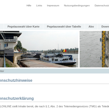
Hilfe
Links
Impressum
Nutzungsbedingungen
Datenschutz
Pegelauswahl über Karte
Pegelauswahl über Tabelle
Abo
Down
tter
enschutzhinweise
enschutzerklärung
ONLINE stellt Inhalte bereit, die nach § 2, Abs. 2 des Telemediengesetzes (TMG) als Teled