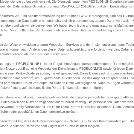
s Mediendienste zu bezeichnen sind. Die Dienstleistungen von PEGELONLINE berücksichtigen
egeln der Datenschutz-Grundverordnung (DS-GVO, EU 2016/679) und dem Bundesdatensc
asserstraßen- und Schifffahrtsverwaltung des Bundes (WSV, Herausgeber) und das ITZBund
nenbezogenen Daten sehr ernst und behandeln ihre personenbezogenen Daten vertraulich. W
 erheben und wie wir sie verwenden. Wir haben technische und organisatorische Maßnahmen g
zlichen Vorschriften über den Datenschutz sowie diese Datenschutzerklärung sowohl von uns
n.
ge der Weiterentwicklung unserer Webseiten, Services und der Implementierung neuer Techn
ssern, können auch Änderungen dieser Datenschutzerklärung erforderlich werden. Daher emp
schutzerklärung ab und zu erneut durchzulesen.
utzung von PEGELONLINE ist in der Regel ohne Angabe personenbezogener Daten möglich.
edem Nutzerzugriff auf eine Webseite der Dienstleistung PEGELONLINE sowie für jeden Dat
en in einer Protokolldatei pseudonymisiert gespeichert. Diese Daten sind nicht personenbez
statistisch ausgewertet, um Zugriffstrends zu erkennen und das Angebot entsprechend zu 
mit persönlichen Daten verknüpft und nicht an Dritte weitergegeben. Nach 60 Tagen werden d
ückverfolgung auf eine spezifische Person ist dann nicht mehr möglich.
Ausnahme innerhalb des Internetangebotes bildet die Eingabe persönlicher oder geschäftlic
 Daten durch den Nutzer erfolgt dabei ausdrücklich freiwillig. Die persönlichen Daten werden
asswortes erfolgt verschlüsselt und ist für keine Person im Klartext einsehbar. Nach Abmel
lichen oder geschäftlichen Daten unmittelbar gelöscht.
isen darauf hin, dass die Datenübertragung im Internet (z.B. bei der Kommunikation per E-Ma
loser Schutz der Daten vor dem Zugriff durch Dritte ist nicht möglich.