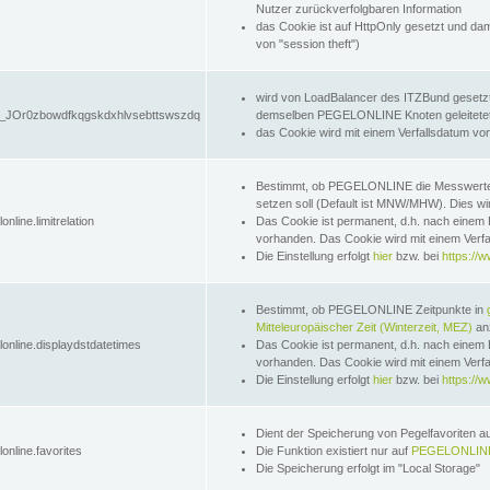
Nutzer zurückverfolgbaren Information
das Cookie ist auf HttpOnly gesetzt und dam
von "session theft")
wird von LoadBalancer des ITZBund gesetzt
JOr0zbowdfkqgskdxhlvsebttswszdq
demselben PEGELONLINE Knoten geleitetet w
das Cookie wird mit einem Verfallsdatum vo
Bestimmt, ob PEGELONLINE die Messwer
setzen soll (Default ist MNW/MHW). Dies wirk
online.limitrelation
Das Cookie ist permanent, d.h. nach einem 
vorhanden. Das Cookie wird mit einem Verfa
Die Einstellung erfolgt
hier
bzw. bei
https://w
Bestimmt, ob PEGELONLINE Zeitpunkte in
Mitteleuropäischer Zeit (Winterzeit, MEZ)
anz
lonline.displaydstdatetimes
Das Cookie ist permanent, d.h. nach einem 
vorhanden. Das Cookie wird mit einem Verfa
Die Einstellung erfolgt
hier
bzw. bei
https://w
Dient der Speicherung von Pegelfavoriten 
online.favorites
Die Funktion existiert nur auf
PEGELONLINE
Die Speicherung erfolgt im "Local Storage"