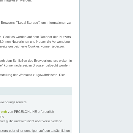
tten mitgelesen werden.
Browsers ("Local Storage") um Informationen zu
n. Cookies werden auf dem Rechner des Nutzers
 können Nutzerinnen und Nutzer die Verwendung
ereits gespeicherte Cookies können jederzeit
nach dem Schließen des Browserfensters weiterhin
e" können jederzeit im Browser gelöscht werden.
stellung der Webseite zu gewährleisten. Dies
Anwendungsservers
reich
von PEGELONLINE erforderlich
zung
rver gültig und wird nicht über verschiedene
utzers oder einer sonstigen auf den tatsächlichen