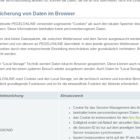
ie Verschlüsselung aktiviert ist, können die Daten, die sie an uns übermitteln, nicht von Dri
icherung von Daten im Browser
ebseite PEGELONLINE verwendet sogenannte "Cookies" als auch den lokalen Speicher des 
hern. Diese Informationen beinhalten keine personenbezogenen Daten.
es sind kleine Datenpakete, die zwischen Webbrowser und dem Server ausgetauscht werde
ichert und von diesem an PEGELONLINE übermittelt. In dem jeweils genutzten Webbrowser
ookies durch eine entsprechende Einstellung einschränken oder grundsätzlich verhindern. B
cht werden.
er "Local Storage" Technik werden Daten lokal im Browser gespeichert. Diese können auch 
hen und bei einem späteren Besuch wieder ausgelesen werden. Auch Daten im "Local Storag
ONLINE nutzt Cookies und den Local Storage, um die technisch sichere und korrekte Bereit
icht grundlegende Funktionen und ist für die einwandfreie Funktion der Website erforderlich.
kiebezeichung
Einsatzzweck
Cookie für das Session-Management des 
beinhaltet keine personenbezogenen Daten
das Cookie ist insbesondere für den
Abo-Be
Gültigkeit endet mit Ablauf der aktuellen Sit
die Session-ID ist nur auf dem jeweiligen Se
SSIONID
Server-Instanzen synchronisiert
basiert insbesondere nicht auf der IP des N