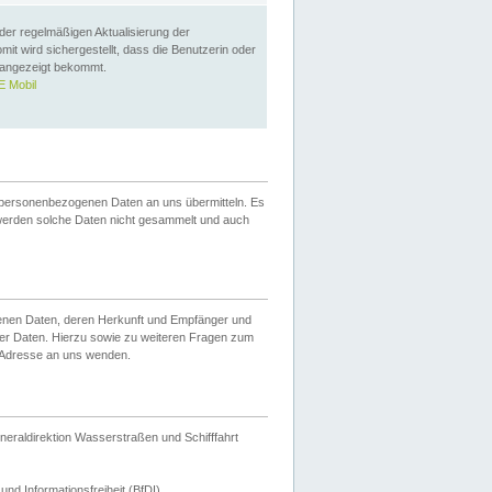
 der regelmäßigen Aktualisierung der
omit wird sichergestellt, dass die Benutzerin oder
 angezeigt bekommt.
 Mobil
 personenbezogenen Daten an uns übermitteln. Es
werden solche Daten nicht gesammelt und auch
ogenen Daten, deren Herkunft und Empfänger und
er Daten. Hierzu sowie zu weiteren Fragen zum
 Adresse an uns wenden.
neraldirektion Wasserstraßen und Schifffahrt
nd Informationsfreiheit (BfDI).