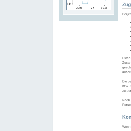
Zug
Bei j
Diese
Zusam
gesch
ausdrü
Die p
bzw. 
zu pe
Nach 
Person
Kon
Wenn 