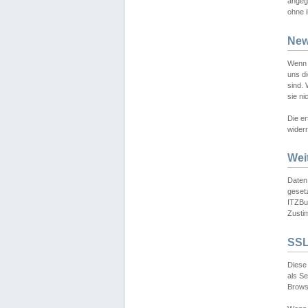
angeg
ohne i
New
Wenn 
uns d
sind.
sie ni
Die er
widerr
Wei
Daten,
gesetz
ITZBun
Zusti
SSL
Diese 
als S
Browse