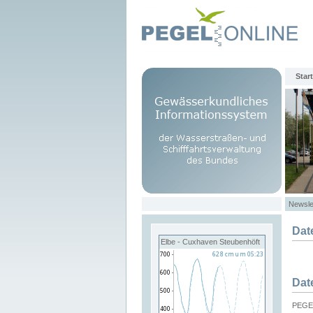
Start
Newsle
Dat
Elbe - Cuxhaven Steubenhöft
Dat
PEGEL