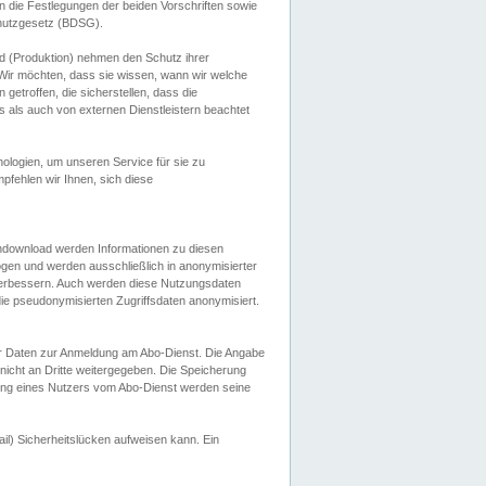
 die Festlegungen der beiden Vorschriften sowie
hutzgesetz (BDSG).
 (Produktion) nehmen den Schutz ihrer
ir möchten, dass sie wissen, wann wir welche
etroffen, die sicherstellen, dass die
 als auch von externen Dienstleistern beachtet
ologien, um unseren Service für sie zu
fehlen wir Ihnen, sich diese
endownload werden Informationen zu diesen
ogen und werden ausschließlich in anonymisierter
verbessern. Auch werden diese Nutzungsdaten
ie pseudonymisierten Zugriffsdaten anonymisiert.
her Daten zur Anmeldung am Abo-Dienst. Die Angabe
 nicht an Dritte weitergegeben. Die Speicherung
dung eines Nutzers vom Abo-Dienst werden seine
il) Sicherheitslücken aufweisen kann. Ein