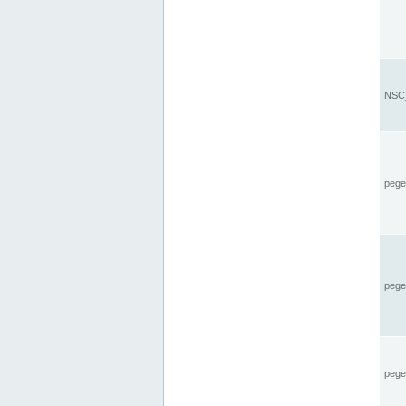
NSC_
pegel
pege
pegel