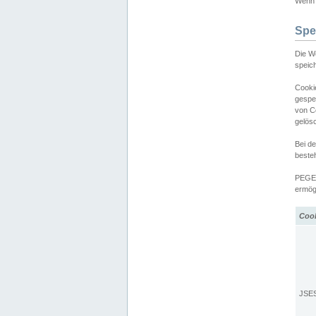
Wenn d
Spe
Die W
speic
Cooki
gespe
von C
gelös
Bei d
beste
PEGEL
ermögl
Coo
JSE