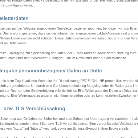
ebenen Kontaktdaten zwecks Bearbeitung der Anfrage und für den Fall von Anschlussfragen b
hre Einwilligung weiter.
sletterdaten
sie den auf der Website angebotenen Newsletter beziehen möchten, benötigen wir von Ihnen
ie Überprüfung gestatten, dass sie der Inhaber der angegebenen E-Mail-Adresse sind und m
 Weitere Daten werden nicht erhoben. Diese Daten verwenden wir ausschließlich für den Ver
cht an Dritte weiter.
teilte Einwilligung zur Speicherung der Daten, der E-Mail-Adresse sowie deren Nutzung zum
ufen, etwa über den "Newsletter kündigen"-Link im Newsletter oder auf der Webseite.
tergabe personenbezogener Daten an Dritte
 die beim Zugriff auf eine Webseite der Dienstleistung PEGELONLINE protokolliert worden sind
lich vorgeschrieben ist, durch eine Gerichtsentscheidung festgelegt oder die Weitergabe im Fa
d zur Rechts- oder Strafverfolgung erforderlich ist. Eine Weitergabe der Daten an Dritte zur 
mmung. Eine Weitergabe zu anderen nichtkommerziellen oder zu kommerziellen Zwecken erfol
- bzw. TLS-Verschlüsselung
Seite nutzt aus Gründen der Sicherheit und zum Schutz der Übertragung vertraulicher Inhalte
eitenbetreiber senden, eine SSL- bzw. TLS-Verschlüsselung. Eine verschlüsselte Verbindung 
rs von "http://" auf "https://" wechselt sowie am Schloss-Symbol in ihrer Browserzeile.