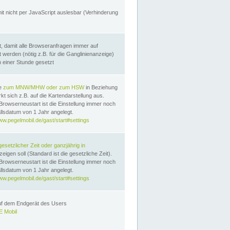
it nicht per JavaScript auslesbar (Verhinderung
, damit alle Browseranfragen immer auf
erden (nötig z.B. für die Ganglinienanzeige)
n einer Stunde gesetzt
te
zum MNW/MHW oder zum HSW
in Beziehung
t sich z.B. auf die Kartendarstellung aus.
Browserneustart ist die Einstellung immer noch
llsdatum von 1 Jahr angelegt.
ww.pegelmobil.de/gast/start#settings
gesetzlicher Zeit oder ganzjährig in
eigen soll (Standard ist die gesetzliche Zeit).
Browserneustart ist die Einstellung immer noch
llsdatum von 1 Jahr angelegt.
ww.pegelmobil.de/gast/start#settings
auf dem Endgerät des Users
 Mobil