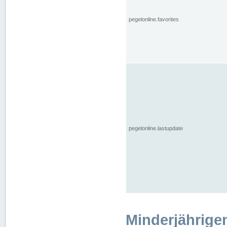
pegelonline.favorites
pegelonline.lastupdate
Minderjährige