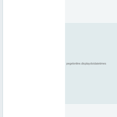
pegelonline.displaydstdatetimes