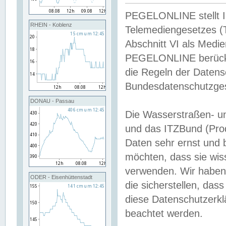
PEGELONLINE stellt Inh
RHEIN - Koblenz
Telemediengesetzes (
Abschnitt VI als Medie
PEGELONLINE berücksi
die Regeln der Date
Bundesdatenschutzge
DONAU - Passau
Die Wasserstraßen- u
und das ITZBund (Pro
Daten sehr ernst und 
möchten, dass sie wis
verwenden. Wir haben
ODER - Eisenhüttenstadt
die sicherstellen, das
diese Datenschutzerkl
beachtet werden.