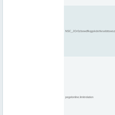
NSC_JOr0zbowdfkqgskdxhlvsebttsws
pegelonline.limitrelation