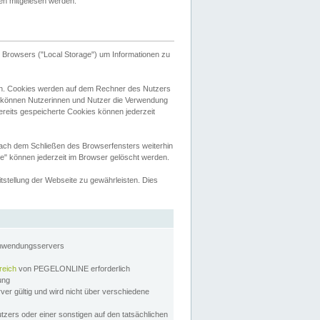
tten mitgelesen werden.
Browsers ("Local Storage") um Informationen zu
n. Cookies werden auf dem Rechner des Nutzers
 können Nutzerinnen und Nutzer die Verwendung
ereits gespeicherte Cookies können jederzeit
nach dem Schließen des Browserfensters weiterhin
e" können jederzeit im Browser gelöscht werden.
stellung der Webseite zu gewährleisten. Dies
Anwendungsservers
reich
von PEGELONLINE erforderlich
zung
rver gültig und wird nicht über verschiedene
utzers oder einer sonstigen auf den tatsächlichen