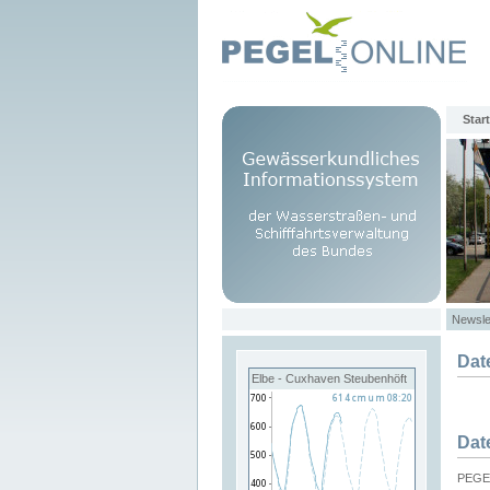
Start
Newsle
Dat
Elbe - Cuxhaven Steubenhöft
Dat
PEGEL