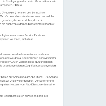
 die Festlegungen der beiden Vorschriften sowie
hutzgesetz (BDSG).
 (Produktion) nehmen den Schutz ihrer
ir möchten, dass sie wissen, wann wir welche
etroffen, die sicherstellen, dass die
 als auch von externen Dienstleistern beachtet
ologien, um unseren Service für sie zu
fehlen wir Ihnen, sich diese
endownload werden Informationen zu diesen
ogen und werden ausschließlich in anonymisierter
verbessern. Auch werden diese Nutzungsdaten
ie pseudonymisierten Zugriffsdaten anonymisiert.
her Daten zur Anmeldung am Abo-Dienst. Die Angabe
 nicht an Dritte weitergegeben. Die Speicherung
dung eines Nutzers vom Abo-Dienst werden seine
il) Sicherheitslücken aufweisen kann. Ein