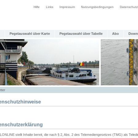
Hilfe
Links
Impressum
Nutzungsbedingungen
Datenschutz
Pegelauswahl über Karte
Pegelauswahl über Tabelle
Abo
Down
tter
enschutzhinweise
enschutzerklärung
ONLINE stellt Inhalte bereit, die nach § 2, Abs. 2 des Telemediengesetzes (TMG) als Teled