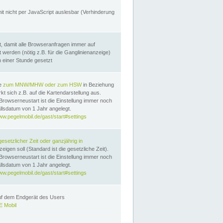
it nicht per JavaScript auslesbar (Verhinderung
, damit alle Browseranfragen immer auf
erden (nötig z.B. für die Ganglinienanzeige)
n einer Stunde gesetzt
te
zum MNW/MHW oder zum HSW
in Beziehung
t sich z.B. auf die Kartendarstellung aus.
Browserneustart ist die Einstellung immer noch
llsdatum von 1 Jahr angelegt.
ww.pegelmobil.de/gast/start#settings
gesetzlicher Zeit oder ganzjährig in
eigen soll (Standard ist die gesetzliche Zeit).
Browserneustart ist die Einstellung immer noch
llsdatum von 1 Jahr angelegt.
ww.pegelmobil.de/gast/start#settings
auf dem Endgerät des Users
 Mobil