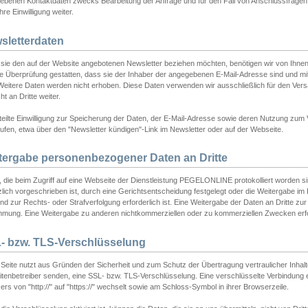
ebenen Kontaktdaten zwecks Bearbeitung der Anfrage und für den Fall von Anschlussfragen b
hre Einwilligung weiter.
sletterdaten
sie den auf der Website angebotenen Newsletter beziehen möchten, benötigen wir von Ihnen
ie Überprüfung gestatten, dass sie der Inhaber der angegebenen E-Mail-Adresse sind und m
 Weitere Daten werden nicht erhoben. Diese Daten verwenden wir ausschließlich für den Ver
cht an Dritte weiter.
teilte Einwilligung zur Speicherung der Daten, der E-Mail-Adresse sowie deren Nutzung zum
ufen, etwa über den "Newsletter kündigen"-Link im Newsletter oder auf der Webseite.
tergabe personenbezogener Daten an Dritte
 die beim Zugriff auf eine Webseite der Dienstleistung PEGELONLINE protokolliert worden sind
lich vorgeschrieben ist, durch eine Gerichtsentscheidung festgelegt oder die Weitergabe im Fa
d zur Rechts- oder Strafverfolgung erforderlich ist. Eine Weitergabe der Daten an Dritte zur 
mmung. Eine Weitergabe zu anderen nichtkommerziellen oder zu kommerziellen Zwecken erfol
- bzw. TLS-Verschlüsselung
Seite nutzt aus Gründen der Sicherheit und zum Schutz der Übertragung vertraulicher Inhalte
eitenbetreiber senden, eine SSL- bzw. TLS-Verschlüsselung. Eine verschlüsselte Verbindung 
rs von "http://" auf "https://" wechselt sowie am Schloss-Symbol in ihrer Browserzeile.