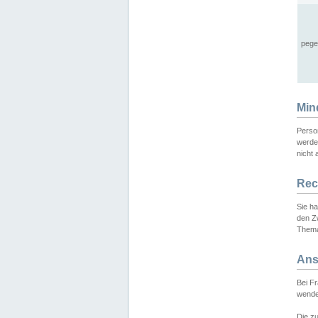
pege
Min
Perso
werde
nicht 
Rec
Sie h
den Z
Thema
Ans
Bei F
wende
Die zu