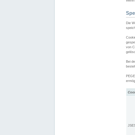
Wenn d
Spe
Die W
speic
Cooki
gespe
von C
gelös
Bei d
beste
PEGEL
ermögl
Coo
JSE