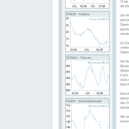
VI al
die R
RHEIN - Koblenz
Die W
perso
Daten
geset
werde
Im Zu
verbe
Daten
DONAU - Passau
Die N
Bei j
Aktion
Form 
nicht 
Eine R
Eine 
dieser
ODER - Eisenhüttenstadt
des P
persön
Wir we
lücken