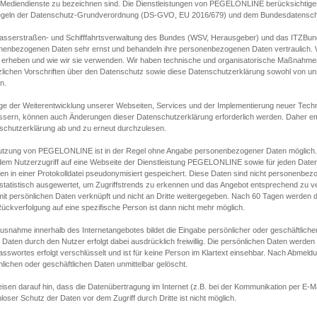
s Mediendienste zu bezeichnen sind. Die Dienstleistungen von PEGELONLINE berücksichtigen
egeln der Datenschutz-Grundverordnung (DS-GVO, EU 2016/679) und dem Bundesdatensc
asserstraßen- und Schifffahrtsverwaltung des Bundes (WSV, Herausgeber) und das ITZBund
nenbezogenen Daten sehr ernst und behandeln ihre personenbezogenen Daten vertraulich. W
 erheben und wie wir sie verwenden. Wir haben technische und organisatorische Maßnahmen g
zlichen Vorschriften über den Datenschutz sowie diese Datenschutzerklärung sowohl von uns
n.
ge der Weiterentwicklung unserer Webseiten, Services und der Implementierung neuer Techn
ssern, können auch Änderungen dieser Datenschutzerklärung erforderlich werden. Daher emp
schutzerklärung ab und zu erneut durchzulesen.
utzung von PEGELONLINE ist in der Regel ohne Angabe personenbezogener Daten möglich.
edem Nutzerzugriff auf eine Webseite der Dienstleistung PEGELONLINE sowie für jeden Dat
en in einer Protokolldatei pseudonymisiert gespeichert. Diese Daten sind nicht personenbez
statistisch ausgewertet, um Zugriffstrends zu erkennen und das Angebot entsprechend zu 
mit persönlichen Daten verknüpft und nicht an Dritte weitergegeben. Nach 60 Tagen werden d
ückverfolgung auf eine spezifische Person ist dann nicht mehr möglich.
Ausnahme innerhalb des Internetangebotes bildet die Eingabe persönlicher oder geschäftlic
 Daten durch den Nutzer erfolgt dabei ausdrücklich freiwillig. Die persönlichen Daten werden
asswortes erfolgt verschlüsselt und ist für keine Person im Klartext einsehbar. Nach Abmel
lichen oder geschäftlichen Daten unmittelbar gelöscht.
isen darauf hin, dass die Datenübertragung im Internet (z.B. bei der Kommunikation per E-Ma
loser Schutz der Daten vor dem Zugriff durch Dritte ist nicht möglich.