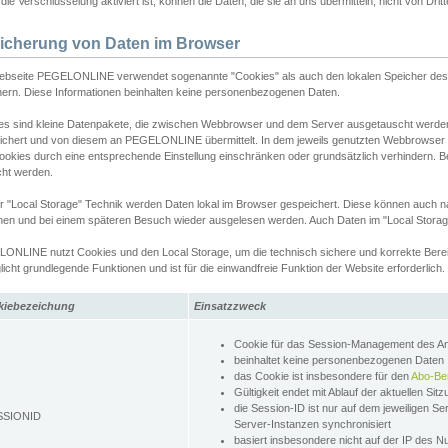
ie Verschlüsselung aktiviert ist, können die Daten, die sie an uns übermitteln, nicht von Dri
icherung von Daten im Browser
ebseite PEGELONLINE verwendet sogenannte "Cookies" als auch den lokalen Speicher des 
hern. Diese Informationen beinhalten keine personenbezogenen Daten.
es sind kleine Datenpakete, die zwischen Webbrowser und dem Server ausgetauscht werde
ichert und von diesem an PEGELONLINE übermittelt. In dem jeweils genutzten Webbrowser
ookies durch eine entsprechende Einstellung einschränken oder grundsätzlich verhindern. B
cht werden.
er "Local Storage" Technik werden Daten lokal im Browser gespeichert. Diese können auch 
hen und bei einem späteren Besuch wieder ausgelesen werden. Auch Daten im "Local Storag
ONLINE nutzt Cookies und den Local Storage, um die technisch sichere und korrekte Bereit
icht grundlegende Funktionen und ist für die einwandfreie Funktion der Website erforderlich.
kiebezeichung
Einsatzzweck
Cookie für das Session-Management des 
beinhaltet keine personenbezogenen Daten
das Cookie ist insbesondere für den
Abo-Be
Gültigkeit endet mit Ablauf der aktuellen Sit
die Session-ID ist nur auf dem jeweiligen Se
SSIONID
Server-Instanzen synchronisiert
basiert insbesondere nicht auf der IP des N