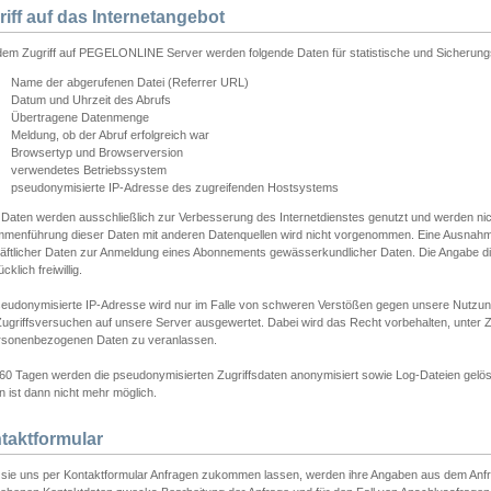
riff auf das Internetangebot
edem Zugriff auf PEGELONLINE Server werden folgende Daten für statistische und Sicherun
Name der abgerufenen Datei (Referrer URL)
Datum und Uhrzeit des Abrufs
Übertragene Datenmenge
Meldung, ob der Abruf erfolgreich war
Browsertyp und Browserversion
verwendetes Betriebssystem
pseudonymisierte IP-Adresse des zugreifenden Hostsystems
 Daten werden ausschließlich zur Verbesserung des Internetdienstes genutzt und werden ni
menführung dieser Daten mit anderen Datenquellen wird nicht vorgenommen. Eine Ausnahme 
äftlicher Daten zur Anmeldung eines Abonnements gewässerkundlicher Daten. Die Angabe die
cklich freiwillig.
seudonymisierte IP-Adresse wird nur im Falle von schweren Verstößen gegen unsere Nutzun
Zugriffsversuchen auf unsere Server ausgewertet. Dabei wird das Recht vorbehalten, unter Z
rsonenbezogenen Daten zu veranlassen.
60 Tagen werden die pseudonymisierten Zugriffsdaten anonymisiert sowie Log-Dateien gelösc
 ist dann nicht mehr möglich.
taktformular
sie uns per Kontaktformular Anfragen zukommen lassen, werden ihre Angaben aus dem Anfrag