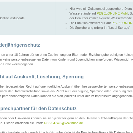
Hier wird ein Zeitstempel gespeichert. Dient
Wasserstände auf
PEGELONLINE Mobil
. S
lonline.lastupdate
der Benutzer immer aktuelle Wasserstände
Die Funktion existiert nur auf
PEGELONLINE
Die Speicherung erfolgt im "Local Storage"
derjährigenschutz
nen unter 18 Jahren dürfen ohne Zustimmung der Eltern oder Erziehungsberechtigten keine
n keine personenbezogenen Daten von Kindern und Jugendlichen angefordert. Wissentlich 
an Dritte weitergegeben.
ht auf Auskunft, Löschung, Sperrung
aben jederzeit das Recht auf unentgeltliche Auskunft über ihre gespeicherten personenbez
weck der Datenverarbeitung sowie ein Recht auf Berichtigung, Sperrung oder Löschung dies
 personenbezogene Daten können sie sich jederzeit unter der im Impressum angegebenen
prechpartner für den Datenschutz
ragen oder Hinweisen können sie sich jederzeit gern an den Datenschutzbeauftragten der Ge
n. Diesen erreichen sie unter:
DSB.GDWS@wsv.bund.de
ständige datenschutzrechtliche Aufsichtsbehörde ist die Bundesbeauftragte für Datenschutz u