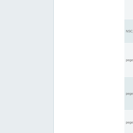
NSC_
pegel
pege
pegel