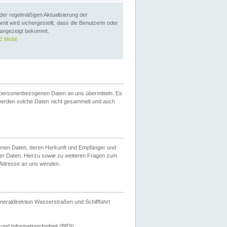
 der regelmäßigen Aktualisierung der
omit wird sichergestellt, dass die Benutzerin oder
 angezeigt bekommt.
 Mobil
 personenbezogenen Daten an uns übermitteln. Es
werden solche Daten nicht gesammelt und auch
ogenen Daten, deren Herkunft und Empfänger und
er Daten. Hierzu sowie zu weiteren Fragen zum
 Adresse an uns wenden.
neraldirektion Wasserstraßen und Schifffahrt
nd Informationsfreiheit (BfDI).