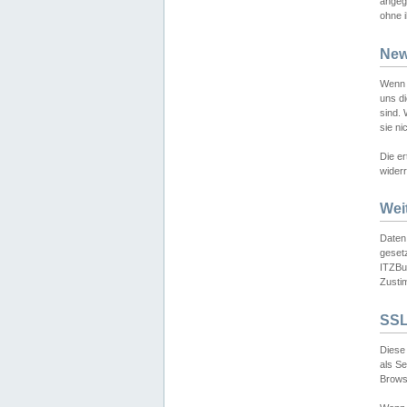
angeg
ohne i
New
Wenn 
uns d
sind.
sie ni
Die er
widerr
Wei
Daten,
gesetz
ITZBun
Zusti
SSL
Diese 
als S
Browse