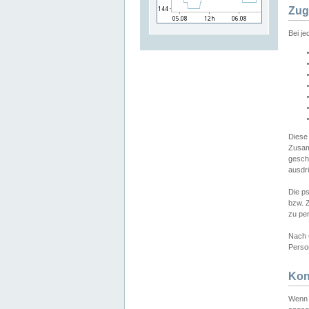
Zug
Bei j
Diese
Zusam
gesch
ausdrü
Die p
bzw. 
zu pe
Nach 
Person
Kon
Wenn 