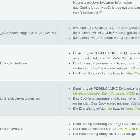
Nutzer zurückverfolgbaren Information
das Cookie ist auf HttpOnly gesetzt und dam
von "session theft")
wird von LoadBalancer des ITZBund gesetzt
JOr0zbowdfkqgskdxhlvsebttswszdq
demselben PEGELONLINE Knoten geleitetet w
das Cookie wird mit einem Verfallsdatum vo
Bestimmt, ob PEGELONLINE die Messwer
setzen soll (Default ist MNW/MHW). Dies wirk
online.limitrelation
Das Cookie ist permanent, d.h. nach einem 
vorhanden. Das Cookie wird mit einem Verfa
Die Einstellung erfolgt
hier
bzw. bei
https://w
Bestimmt, ob PEGELONLINE Zeitpunkte in
Mitteleuropäischer Zeit (Winterzeit, MEZ)
anz
lonline.displaydstdatetimes
Das Cookie ist permanent, d.h. nach einem 
vorhanden. Das Cookie wird mit einem Verfa
Die Einstellung erfolgt
hier
bzw. bei
https://w
Dient der Speicherung von Pegelfavoriten 
online.favorites
Die Funktion existiert nur auf
PEGELONLINE
Die Speicherung erfolgt im "Local Storage"