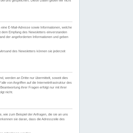
ei uns gespeichert. Diese Daten geben wir nicht
 eine E-Mail-Adresse sowie Informationen, welche
it dem Empfang des Newsletters einverstanden
sand der angeforderten Informationen und geben
 Versand des Newsletters können sie jederzeit
, werden an Dritte nur übermittelt, soweit dies
lle von Angriffen auf die Internetinfrastruktur des
Beantwortung ihrer Fragen erfolgt nur mit ihrer
gt nicht.
, wie zum Beispiel der Anfragen, die sie an uns
erkennen sie daran, dass die Adresszeile des