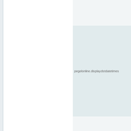
pegelonline.displaydstdatetimes