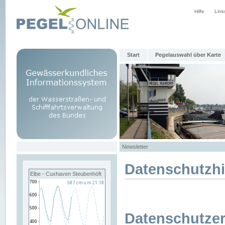
Hilfe
Link
Start
Pegelauswahl über Karte
Newsletter
Datenschutzh
Elbe - Cuxhaven Steubenhöft
Datenschutzer