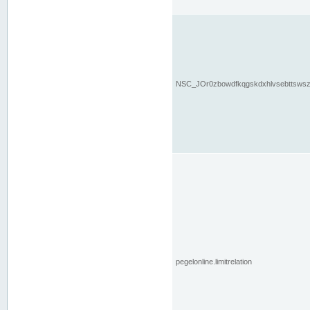
NSC_JOr0zbowdfkqgskdxhlvsebttsws
pegelonline.limitrelation