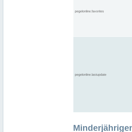
pegelonline.favorites
pegelonline.lastupdate
Minderjährige