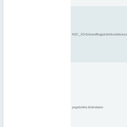
NSC_JOr0zbowdfkqgskdxhlvsebttsws
pegelonline.limitrelation