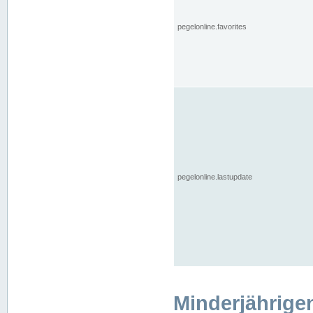
pegelonline.favorites
pegelonline.lastupdate
Minderjährige