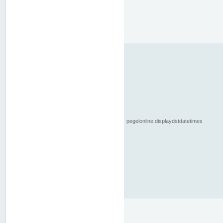
pegelonline.displaydstdatetimes