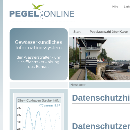
Hilfe
Link
Start
Pegelauswahl über Karte
Newsletter
Datenschutzh
Elbe - Cuxhaven Steubenhöft
Datenschutzer