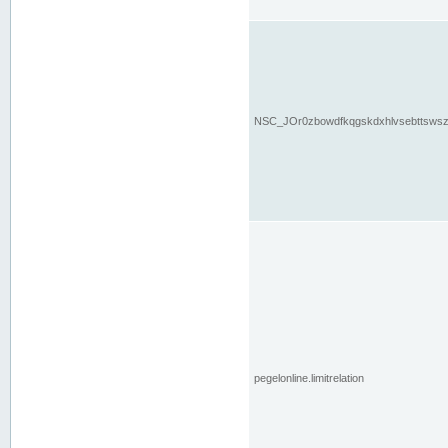
NSC_JOr0zbowdfkqgskdxhlvsebttsws
pegelonline.limitrelation