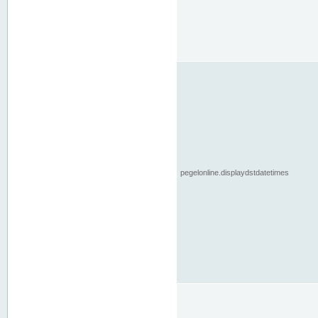
pegelonline.displaydstdatetimes