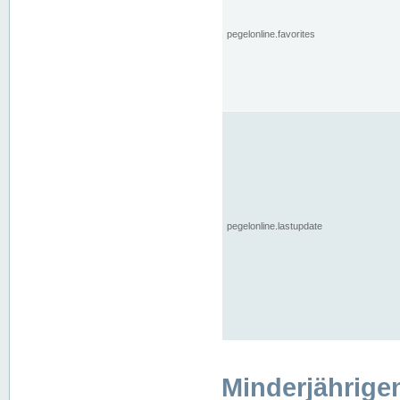
pegelonline.favorites
pegelonline.lastupdate
Minderjährige