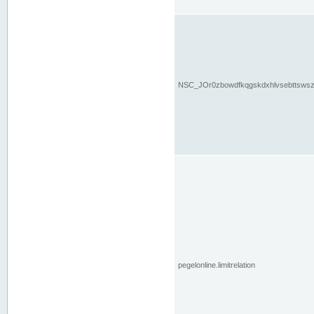
NSC_JOr0zbowdfkqgskdxhlvsebttsws
pegelonline.limitrelation