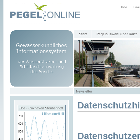
Hilfe
Link
Start
Pegelauswahl über Karte
Newsletter
Datenschutzh
Elbe - Cuxhaven Steubenhöft
Datenschutzer