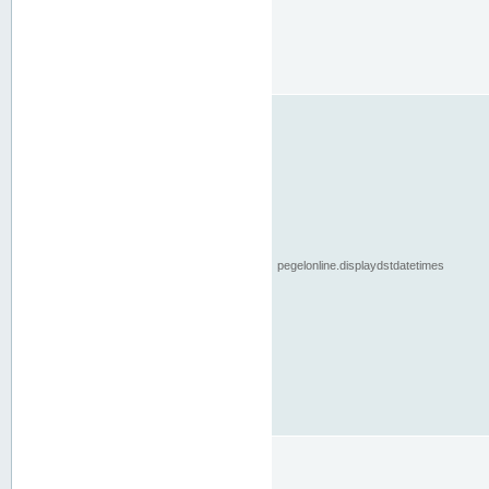
pegelonline.displaydstdatetimes