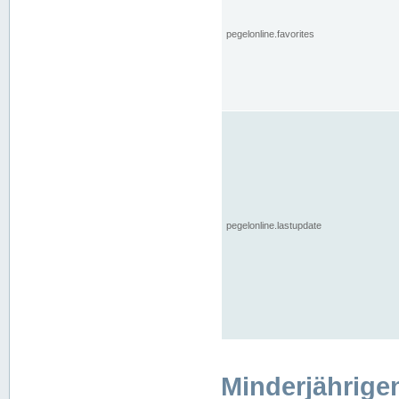
pegelonline.favorites
pegelonline.lastupdate
Minderjährige