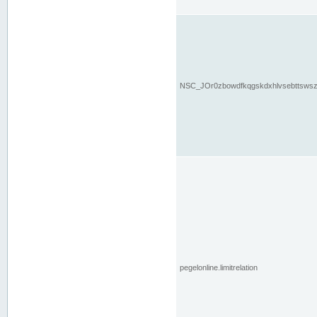
NSC_JOr0zbowdfkqgskdxhlvsebttsws
pegelonline.limitrelation