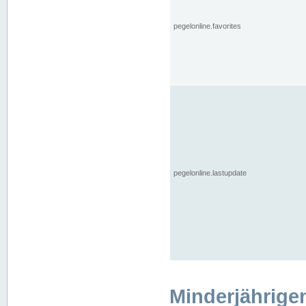
pegelonline.favorites
pegelonline.lastupdate
Minderjährige