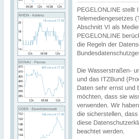
PEGELONLINE stellt Inh
RHEIN - Koblenz
Telemediengesetzes (
Abschnitt VI als Medie
PEGELONLINE berücksi
die Regeln der Date
Bundesdatenschutzge
DONAU - Passau
Die Wasserstraßen- u
und das ITZBund (Pro
Daten sehr ernst und 
möchten, dass sie wis
verwenden. Wir haben
ODER - Eisenhüttenstadt
die sicherstellen, das
diese Datenschutzerkl
beachtet werden.