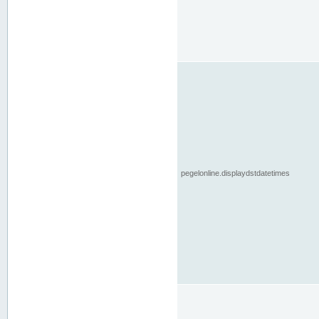
pegelonline.displaydstdatetimes