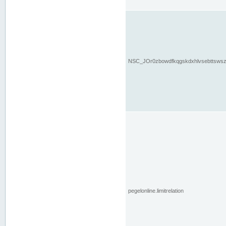
NSC_JOr0zbowdfkqgskdxhlvsebttsws
pegelonline.limitrelation