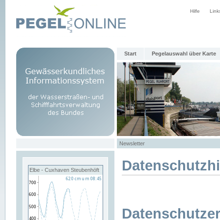
Hilfe
Link
Start
Pegelauswahl über Karte
Newsletter
Datenschutzh
Elbe - Cuxhaven Steubenhöft
Datenschutzer