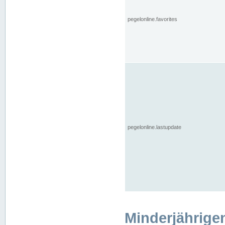
pegelonline.favorites
pegelonline.lastupdate
Minderjährige