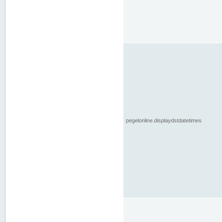
pegelonline.displaydstdatetimes