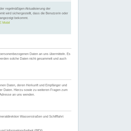
 der regelmäßigen Aktualisierung der
omit wird sichergestellt, dass die Benutzerin oder
 angezeigt bekommt.
 Mobil
 personenbezogenen Daten an uns übermitteln. Es
werden solche Daten nicht gesammelt und auch
ogenen Daten, deren Herkunft und Empfänger und
er Daten. Hierzu sowie zu weiteren Fragen zum
 Adresse an uns wenden.
neraldirektion Wasserstraßen und Schifffahrt
nd Informationsfreiheit (BfDI).