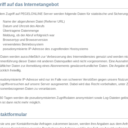
riff auf das Internetangebot
edem Zugriff auf PEGELONLINE Server werden folgende Daten für statistische und Sicherun
Name der abgerufenen Datei (Referrer URL)
Datum und Uhrzeit des Abrufs
Übertragene Datenmenge
Meldung, ob der Abruf erfolgreich war
Browsertyp und Browserversion
verwendetes Betriebssystem
pseudonymisierte IP-Adresse des zugreifenden Hostsystems
 Daten werden ausschließlich zur Verbesserung des Internetdienstes genutzt und werden ni
menführung dieser Daten mit anderen Datenquellen wird nicht vorgenommen. Eine Ausnahme 
äftlicher Daten zur Anmeldung eines Abonnements gewässerkundlicher Daten. Die Angabe die
cklich freiwillig.
seudonymisierte IP-Adresse wird nur im Falle von schweren Verstößen gegen unsere Nutzun
Zugriffsversuchen auf unsere Server ausgewertet. Dabei wird das Recht vorbehalten, unter Z
rsonenbezogenen Daten zu veranlassen.
60 Tagen werden die pseudonymisierten Zugriffsdaten anonymisiert sowie Log-Dateien gelösc
 ist dann nicht mehr möglich.
taktformular
sie uns per Kontaktformular Anfragen zukommen lassen, werden ihre Angaben aus dem Anfrag