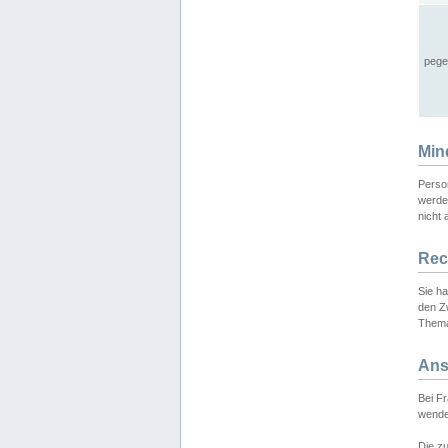
pege
Min
Perso
werde
nicht 
Rec
Sie h
den Z
Thema
Ans
Bei F
wende
Die zu