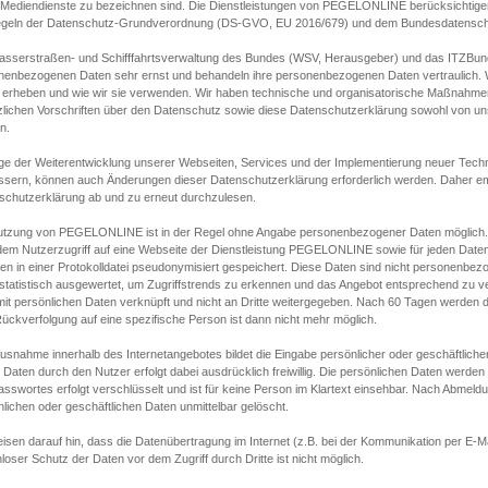
s Mediendienste zu bezeichnen sind. Die Dienstleistungen von PEGELONLINE berücksichtigen
egeln der Datenschutz-Grundverordnung (DS-GVO, EU 2016/679) und dem Bundesdatensc
asserstraßen- und Schifffahrtsverwaltung des Bundes (WSV, Herausgeber) und das ITZBund
nenbezogenen Daten sehr ernst und behandeln ihre personenbezogenen Daten vertraulich. W
 erheben und wie wir sie verwenden. Wir haben technische und organisatorische Maßnahmen g
zlichen Vorschriften über den Datenschutz sowie diese Datenschutzerklärung sowohl von uns
n.
ge der Weiterentwicklung unserer Webseiten, Services und der Implementierung neuer Techn
ssern, können auch Änderungen dieser Datenschutzerklärung erforderlich werden. Daher emp
schutzerklärung ab und zu erneut durchzulesen.
utzung von PEGELONLINE ist in der Regel ohne Angabe personenbezogener Daten möglich.
edem Nutzerzugriff auf eine Webseite der Dienstleistung PEGELONLINE sowie für jeden Dat
en in einer Protokolldatei pseudonymisiert gespeichert. Diese Daten sind nicht personenbez
statistisch ausgewertet, um Zugriffstrends zu erkennen und das Angebot entsprechend zu 
mit persönlichen Daten verknüpft und nicht an Dritte weitergegeben. Nach 60 Tagen werden d
ückverfolgung auf eine spezifische Person ist dann nicht mehr möglich.
Ausnahme innerhalb des Internetangebotes bildet die Eingabe persönlicher oder geschäftlic
 Daten durch den Nutzer erfolgt dabei ausdrücklich freiwillig. Die persönlichen Daten werden
asswortes erfolgt verschlüsselt und ist für keine Person im Klartext einsehbar. Nach Abmel
lichen oder geschäftlichen Daten unmittelbar gelöscht.
isen darauf hin, dass die Datenübertragung im Internet (z.B. bei der Kommunikation per E-Ma
loser Schutz der Daten vor dem Zugriff durch Dritte ist nicht möglich.