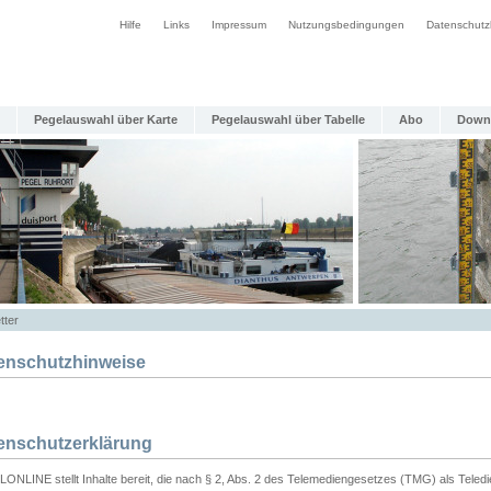
Hilfe
Links
Impressum
Nutzungsbedingungen
Datenschutz
Pegelauswahl über Karte
Pegelauswahl über Tabelle
Abo
Down
tter
enschutzhinweise
enschutzerklärung
ONLINE stellt Inhalte bereit, die nach § 2, Abs. 2 des Telemediengesetzes (TMG) als Teled