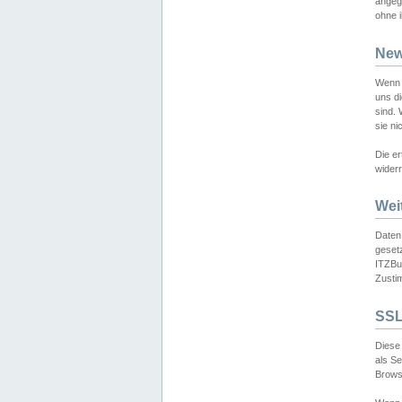
angeg
ohne i
New
Wenn 
uns d
sind.
sie ni
Die er
widerr
Wei
Daten,
gesetz
ITZBun
Zusti
SSL
Diese 
als S
Browse