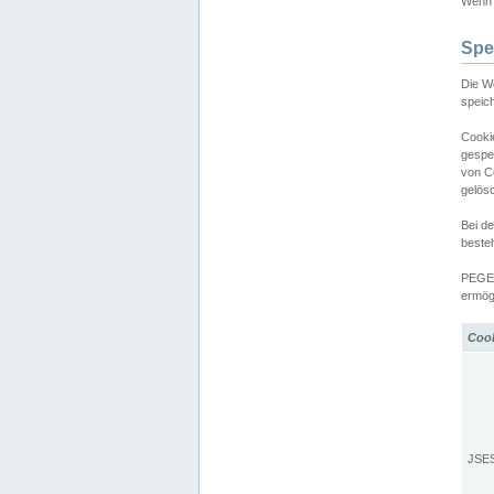
Wenn d
Spe
Die W
speic
Cooki
gespe
von C
gelös
Bei d
beste
PEGEL
ermögl
Coo
JSE