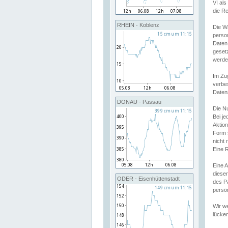
VI al
die R
RHEIN - Koblenz
Die W
perso
Daten
geset
werde
Im Zu
verbe
Daten
DONAU - Passau
Die N
Bei j
Aktion
Form 
nicht 
Eine R
Eine 
dieser
ODER - Eisenhüttenstadt
des P
persön
Wir we
lücken