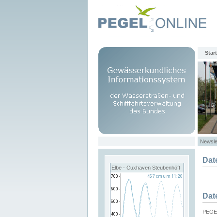
Start
Newsle
Dat
Elbe - Cuxhaven Steubenhöft
Dat
PEGEL