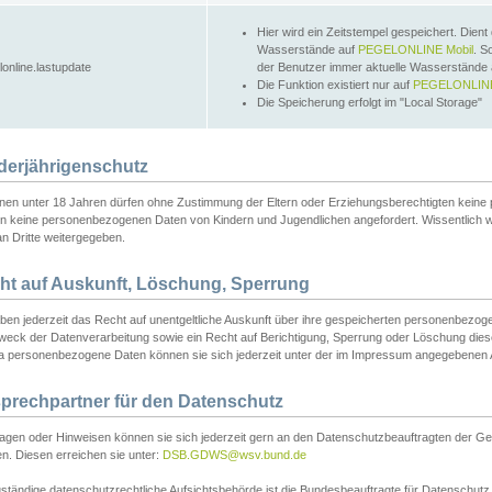
Hier wird ein Zeitstempel gespeichert. Dient
Wasserstände auf
PEGELONLINE Mobil
. S
lonline.lastupdate
der Benutzer immer aktuelle Wasserstände
Die Funktion existiert nur auf
PEGELONLINE
Die Speicherung erfolgt im "Local Storage"
derjährigenschutz
nen unter 18 Jahren dürfen ohne Zustimmung der Eltern oder Erziehungsberechtigten keine
n keine personenbezogenen Daten von Kindern und Jugendlichen angefordert. Wissentlich 
an Dritte weitergegeben.
ht auf Auskunft, Löschung, Sperrung
aben jederzeit das Recht auf unentgeltliche Auskunft über ihre gespeicherten personenbez
weck der Datenverarbeitung sowie ein Recht auf Berichtigung, Sperrung oder Löschung dies
 personenbezogene Daten können sie sich jederzeit unter der im Impressum angegebenen
prechpartner für den Datenschutz
ragen oder Hinweisen können sie sich jederzeit gern an den Datenschutzbeauftragten der Ge
n. Diesen erreichen sie unter:
DSB.GDWS@wsv.bund.de
ständige datenschutzrechtliche Aufsichtsbehörde ist die Bundesbeauftragte für Datenschutz u