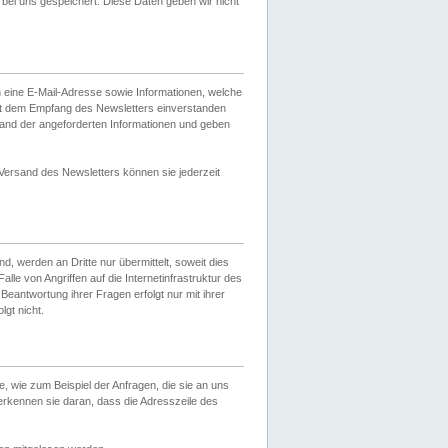
ei uns gespeichert. Diese Daten geben wir nicht
 eine E-Mail-Adresse sowie Informationen, welche
it dem Empfang des Newsletters einverstanden
sand der angeforderten Informationen und geben
 Versand des Newsletters können sie jederzeit
, werden an Dritte nur übermittelt, soweit dies
lle von Angriffen auf die Internetinfrastruktur des
Beantwortung ihrer Fragen erfolgt nur mit ihrer
gt nicht.
, wie zum Beispiel der Anfragen, die sie an uns
erkennen sie daran, dass die Adresszeile des