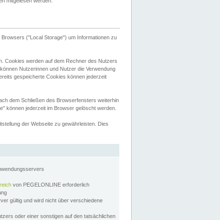
tten mitgelesen werden.
Browsers ("Local Storage") um Informationen zu
n. Cookies werden auf dem Rechner des Nutzers
 können Nutzerinnen und Nutzer die Verwendung
ereits gespeicherte Cookies können jederzeit
nach dem Schließen des Browserfensters weiterhin
e" können jederzeit im Browser gelöscht werden.
stellung der Webseite zu gewährleisten. Dies
Anwendungsservers
reich
von PEGELONLINE erforderlich
zung
rver gültig und wird nicht über verschiedene
utzers oder einer sonstigen auf den tatsächlichen