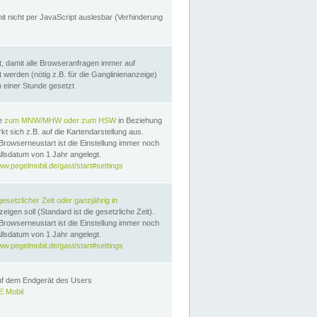
it nicht per JavaScript auslesbar (Verhinderung
, damit alle Browseranfragen immer auf
erden (nötig z.B. für die Ganglinienanzeige)
n einer Stunde gesetzt
te
zum MNW/MHW oder zum HSW
in Beziehung
t sich z.B. auf die Kartendarstellung aus.
Browserneustart ist die Einstellung immer noch
llsdatum von 1 Jahr angelegt.
ww.pegelmobil.de/gast/start#settings
gesetzlicher Zeit oder ganzjährig in
eigen soll (Standard ist die gesetzliche Zeit).
Browserneustart ist die Einstellung immer noch
llsdatum von 1 Jahr angelegt.
ww.pegelmobil.de/gast/start#settings
auf dem Endgerät des Users
 Mobil