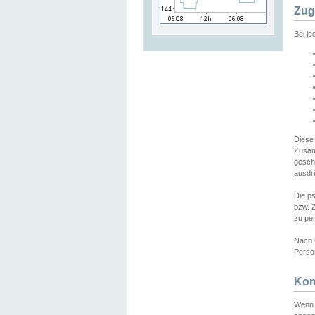
Zug
Bei j
Diese
Zusam
gesch
ausdrü
Die p
bzw. 
zu pe
Nach 
Person
Kon
Wenn 