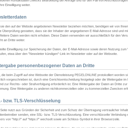
ebenen Kontaktdaten zwecks Bearbeitung der Anfrage und für den Fall von Anschlussfragen b
hre Einwilligung weiter.
sletterdaten
sie den auf der Website angebotenen Newsletter beziehen möchten, benötigen wir von Ihnen
ie Überprüfung gestatten, dass sie der Inhaber der angegebenen E-Mail-Adresse sind und m
 Weitere Daten werden nicht erhoben. Diese Daten verwenden wir ausschließlich für den Ver
cht an Dritte weiter.
teilte Einwilligung zur Speicherung der Daten, der E-Mail-Adresse sowie deren Nutzung zum
ufen, etwa über den "Newsletter kündigen"-Link im Newsletter oder auf der Webseite.
tergabe personenbezogener Daten an Dritte
 die beim Zugriff auf eine Webseite der Dienstleistung PEGELONLINE protokolliert worden sind
lich vorgeschrieben ist, durch eine Gerichtsentscheidung festgelegt oder die Weitergabe im Fa
d zur Rechts- oder Strafverfolgung erforderlich ist. Eine Weitergabe der Daten an Dritte zur 
mmung. Eine Weitergabe zu anderen nichtkommerziellen oder zu kommerziellen Zwecken erfol
- bzw. TLS-Verschlüsselung
Seite nutzt aus Gründen der Sicherheit und zum Schutz der Übertragung vertraulicher Inhalte
eitenbetreiber senden, eine SSL- bzw. TLS-Verschlüsselung. Eine verschlüsselte Verbindung 
rs von "http://" auf "https://" wechselt sowie am Schloss-Symbol in ihrer Browserzeile.