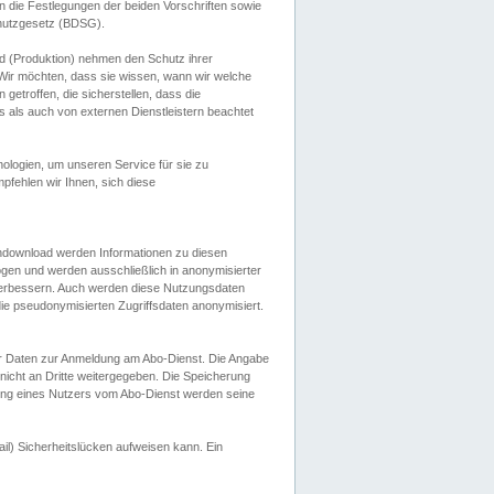
 die Festlegungen der beiden Vorschriften sowie
hutzgesetz (BDSG).
 (Produktion) nehmen den Schutz ihrer
ir möchten, dass sie wissen, wann wir welche
etroffen, die sicherstellen, dass die
 als auch von externen Dienstleistern beachtet
ologien, um unseren Service für sie zu
fehlen wir Ihnen, sich diese
endownload werden Informationen zu diesen
ogen und werden ausschließlich in anonymisierter
verbessern. Auch werden diese Nutzungsdaten
ie pseudonymisierten Zugriffsdaten anonymisiert.
her Daten zur Anmeldung am Abo-Dienst. Die Angabe
 nicht an Dritte weitergegeben. Die Speicherung
dung eines Nutzers vom Abo-Dienst werden seine
il) Sicherheitslücken aufweisen kann. Ein