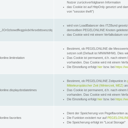
Nutzer zurückverfolgbaren Information
das Cookie ist auf HttpOnly gesetzt und dam
von "session theft")
wird von LoadBalancer des ITZBund gesetzt
JOr0zbowdfkqgskdxhlvsebttswszdq
demselben PEGELONLINE Knoten geleitetet w
das Cookie wird mit einem Verfallsdatum vo
Bestimmt, ob PEGELONLINE die Messwer
setzen soll (Default ist MNW/MHW). Dies wirk
online.limitrelation
Das Cookie ist permanent, d.h. nach einem 
vorhanden. Das Cookie wird mit einem Verfa
Die Einstellung erfolgt
hier
bzw. bei
https://w
Bestimmt, ob PEGELONLINE Zeitpunkte in
Mitteleuropäischer Zeit (Winterzeit, MEZ)
anz
lonline.displaydstdatetimes
Das Cookie ist permanent, d.h. nach einem 
vorhanden. Das Cookie wird mit einem Verfa
Die Einstellung erfolgt
hier
bzw. bei
https://w
Dient der Speicherung von Pegelfavoriten 
online.favorites
Die Funktion existiert nur auf
PEGELONLINE
Die Speicherung erfolgt im "Local Storage"