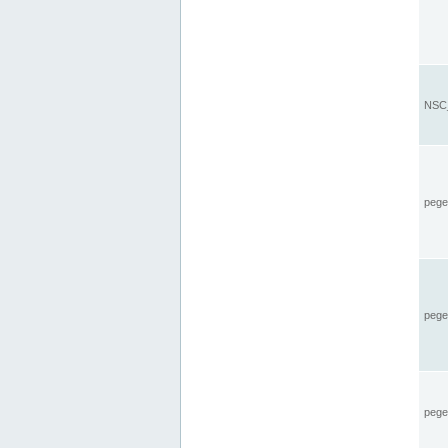
NSC_
pegel
pege
pegel