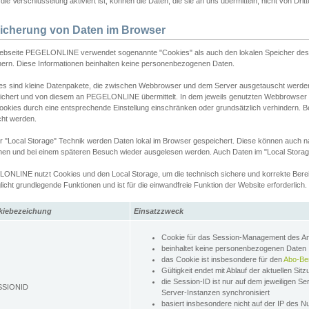
ie Verschlüsselung aktiviert ist, können die Daten, die sie an uns übermitteln, nicht von Dri
icherung von Daten im Browser
ebseite PEGELONLINE verwendet sogenannte "Cookies" als auch den lokalen Speicher des 
hern. Diese Informationen beinhalten keine personenbezogenen Daten.
es sind kleine Datenpakete, die zwischen Webbrowser und dem Server ausgetauscht werde
ichert und von diesem an PEGELONLINE übermittelt. In dem jeweils genutzten Webbrowser
ookies durch eine entsprechende Einstellung einschränken oder grundsätzlich verhindern. B
cht werden.
er "Local Storage" Technik werden Daten lokal im Browser gespeichert. Diese können auch 
hen und bei einem späteren Besuch wieder ausgelesen werden. Auch Daten im "Local Storag
ONLINE nutzt Cookies und den Local Storage, um die technisch sichere und korrekte Bereit
icht grundlegende Funktionen und ist für die einwandfreie Funktion der Website erforderlich.
kiebezeichung
Einsatzzweck
Cookie für das Session-Management des 
beinhaltet keine personenbezogenen Daten
das Cookie ist insbesondere für den
Abo-Be
Gültigkeit endet mit Ablauf der aktuellen Sit
die Session-ID ist nur auf dem jeweiligen Se
SSIONID
Server-Instanzen synchronisiert
basiert insbesondere nicht auf der IP des N