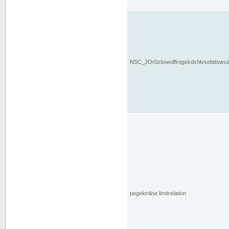
NSC_JOr0zbowdfkqgskdxhlvsebttsws
pegelonline.limitrelation