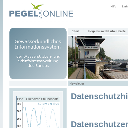
Hilfe
Link
Start
Pegelauswahl über Karte
Newsletter
Datenschutzh
Elbe - Cuxhaven Steubenhöft
Datenschutzer