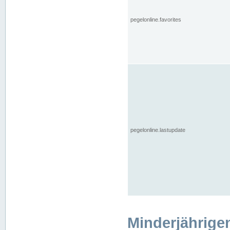
pegelonline.favorites
pegelonline.lastupdate
Minderjährige