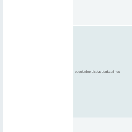
pegelonline.displaydstdatetimes