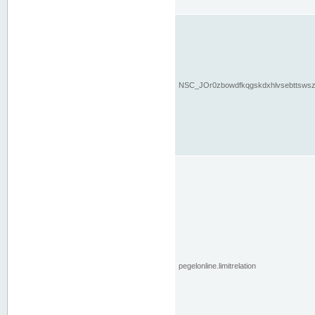
NSC_JOr0zbowdfkqgskdxhlvsebttsws
pegelonline.limitrelation