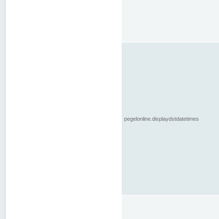
pegelonline.displaydstdatetimes