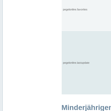
pegelonline.favorites
pegelonline.lastupdate
Minderjährige