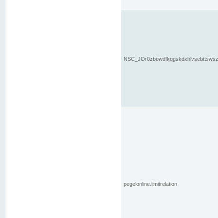
NSC_JOr0zbowdfkqgskdxhlvsebttsws
pegelonline.limitrelation