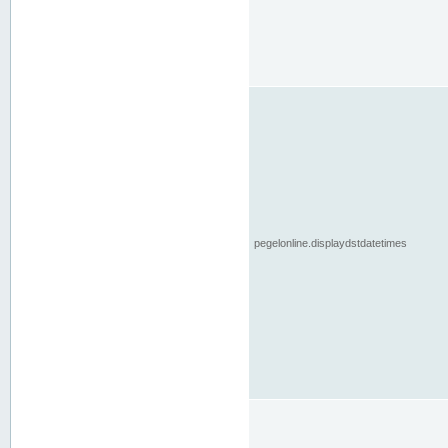
pegelonline.displaydstdatetimes