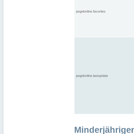
pegelonline.favorites
pegelonline.lastupdate
Minderjährige