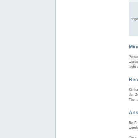
pege
Min
Perso
werde
nicht 
Rec
Sie h
den Z
Thema
Ans
Bei F
wende
Die zu