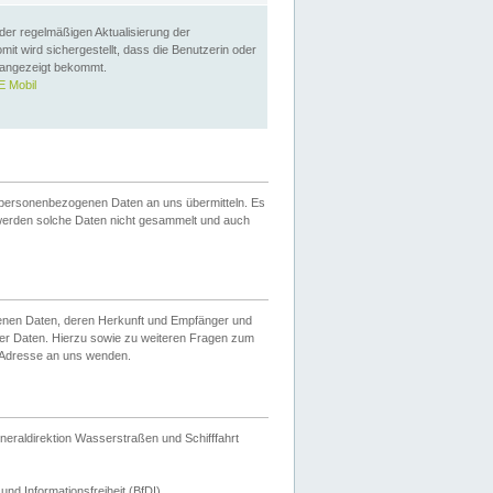
 der regelmäßigen Aktualisierung der
omit wird sichergestellt, dass die Benutzerin oder
 angezeigt bekommt.
 Mobil
 personenbezogenen Daten an uns übermitteln. Es
werden solche Daten nicht gesammelt und auch
ogenen Daten, deren Herkunft und Empfänger und
er Daten. Hierzu sowie zu weiteren Fragen zum
 Adresse an uns wenden.
neraldirektion Wasserstraßen und Schifffahrt
nd Informationsfreiheit (BfDI).