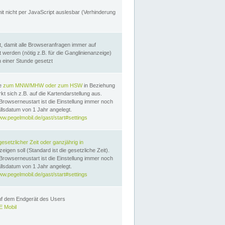
it nicht per JavaScript auslesbar (Verhinderung
, damit alle Browseranfragen immer auf
erden (nötig z.B. für die Ganglinienanzeige)
n einer Stunde gesetzt
te
zum MNW/MHW oder zum HSW
in Beziehung
t sich z.B. auf die Kartendarstellung aus.
Browserneustart ist die Einstellung immer noch
llsdatum von 1 Jahr angelegt.
ww.pegelmobil.de/gast/start#settings
gesetzlicher Zeit oder ganzjährig in
eigen soll (Standard ist die gesetzliche Zeit).
Browserneustart ist die Einstellung immer noch
llsdatum von 1 Jahr angelegt.
ww.pegelmobil.de/gast/start#settings
auf dem Endgerät des Users
 Mobil