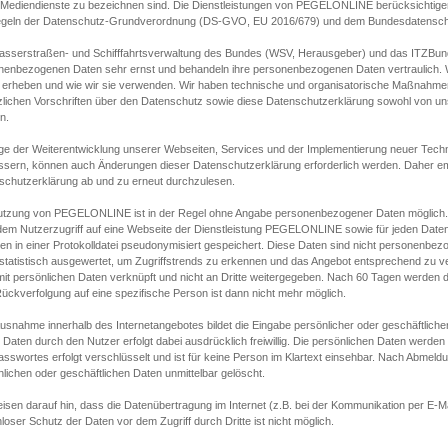
s Mediendienste zu bezeichnen sind. Die Dienstleistungen von PEGELONLINE berücksichtigen
egeln der Datenschutz-Grundverordnung (DS-GVO, EU 2016/679) und dem Bundesdatensc
asserstraßen- und Schifffahrtsverwaltung des Bundes (WSV, Herausgeber) und das ITZBund
nenbezogenen Daten sehr ernst und behandeln ihre personenbezogenen Daten vertraulich. W
 erheben und wie wir sie verwenden. Wir haben technische und organisatorische Maßnahmen g
zlichen Vorschriften über den Datenschutz sowie diese Datenschutzerklärung sowohl von uns
n.
ge der Weiterentwicklung unserer Webseiten, Services und der Implementierung neuer Techn
ssern, können auch Änderungen dieser Datenschutzerklärung erforderlich werden. Daher emp
schutzerklärung ab und zu erneut durchzulesen.
utzung von PEGELONLINE ist in der Regel ohne Angabe personenbezogener Daten möglich.
edem Nutzerzugriff auf eine Webseite der Dienstleistung PEGELONLINE sowie für jeden Dat
en in einer Protokolldatei pseudonymisiert gespeichert. Diese Daten sind nicht personenbez
statistisch ausgewertet, um Zugriffstrends zu erkennen und das Angebot entsprechend zu 
mit persönlichen Daten verknüpft und nicht an Dritte weitergegeben. Nach 60 Tagen werden d
ückverfolgung auf eine spezifische Person ist dann nicht mehr möglich.
Ausnahme innerhalb des Internetangebotes bildet die Eingabe persönlicher oder geschäftlic
 Daten durch den Nutzer erfolgt dabei ausdrücklich freiwillig. Die persönlichen Daten werden
asswortes erfolgt verschlüsselt und ist für keine Person im Klartext einsehbar. Nach Abmel
lichen oder geschäftlichen Daten unmittelbar gelöscht.
isen darauf hin, dass die Datenübertragung im Internet (z.B. bei der Kommunikation per E-Ma
loser Schutz der Daten vor dem Zugriff durch Dritte ist nicht möglich.