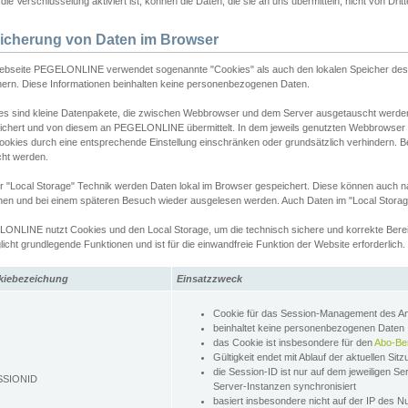
ie Verschlüsselung aktiviert ist, können die Daten, die sie an uns übermitteln, nicht von Dri
icherung von Daten im Browser
ebseite PEGELONLINE verwendet sogenannte "Cookies" als auch den lokalen Speicher des 
hern. Diese Informationen beinhalten keine personenbezogenen Daten.
es sind kleine Datenpakete, die zwischen Webbrowser und dem Server ausgetauscht werde
ichert und von diesem an PEGELONLINE übermittelt. In dem jeweils genutzten Webbrowser
ookies durch eine entsprechende Einstellung einschränken oder grundsätzlich verhindern. B
cht werden.
er "Local Storage" Technik werden Daten lokal im Browser gespeichert. Diese können auch 
hen und bei einem späteren Besuch wieder ausgelesen werden. Auch Daten im "Local Storag
ONLINE nutzt Cookies und den Local Storage, um die technisch sichere und korrekte Bereit
icht grundlegende Funktionen und ist für die einwandfreie Funktion der Website erforderlich.
kiebezeichung
Einsatzzweck
Cookie für das Session-Management des 
beinhaltet keine personenbezogenen Daten
das Cookie ist insbesondere für den
Abo-Be
Gültigkeit endet mit Ablauf der aktuellen Sit
die Session-ID ist nur auf dem jeweiligen Se
SSIONID
Server-Instanzen synchronisiert
basiert insbesondere nicht auf der IP des N