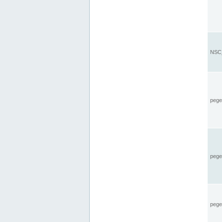
NSC_
pegel
pege
pegel