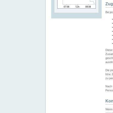
Zug
Bei j
Diese
Zusam
gesch
ausdrü
Die p
bzw. 
zu pe
Nach 
Person
Kon
Wenn 