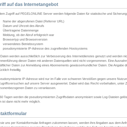
riff auf das Internetangebot
edem Zugriff auf PEGELONLINE Server werden folgende Daten für statistische und Sicherun
Name der abgerufenen Datei (Referrer URL)
Datum und Uhrzeit des Abrufs
Übertragene Datenmenge
Meldung, ob der Abruf erfolgreich war
Browsertyp und Browserversion
verwendetes Betriebssystem
pseudonymisierte IP-Adresse des zugreifenden Hostsystems
 Daten werden ausschließlich zur Verbesserung des Internetdienstes genutzt und werden ni
menführung dieser Daten mit anderen Datenquellen wird nicht vorgenommen. Eine Ausnahme 
äftlicher Daten zur Anmeldung eines Abonnements gewässerkundlicher Daten. Die Angabe die
cklich freiwillig.
seudonymisierte IP-Adresse wird nur im Falle von schweren Verstößen gegen unsere Nutzun
Zugriffsversuchen auf unsere Server ausgewertet. Dabei wird das Recht vorbehalten, unter Z
rsonenbezogenen Daten zu veranlassen.
60 Tagen werden die pseudonymisierten Zugriffsdaten anonymisiert sowie Log-Dateien gelösc
 ist dann nicht mehr möglich.
taktformular
sie uns per Kontaktformular Anfragen zukommen lassen, werden ihre Angaben aus dem Anfrag