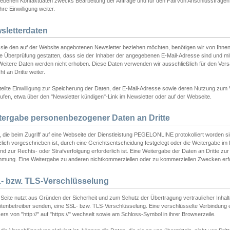
ebenen Kontaktdaten zwecks Bearbeitung der Anfrage und für den Fall von Anschlussfragen b
hre Einwilligung weiter.
sletterdaten
sie den auf der Website angebotenen Newsletter beziehen möchten, benötigen wir von Ihnen
ie Überprüfung gestatten, dass sie der Inhaber der angegebenen E-Mail-Adresse sind und m
 Weitere Daten werden nicht erhoben. Diese Daten verwenden wir ausschließlich für den Ver
cht an Dritte weiter.
teilte Einwilligung zur Speicherung der Daten, der E-Mail-Adresse sowie deren Nutzung zum
ufen, etwa über den "Newsletter kündigen"-Link im Newsletter oder auf der Webseite.
tergabe personenbezogener Daten an Dritte
 die beim Zugriff auf eine Webseite der Dienstleistung PEGELONLINE protokolliert worden sind
lich vorgeschrieben ist, durch eine Gerichtsentscheidung festgelegt oder die Weitergabe im Fa
d zur Rechts- oder Strafverfolgung erforderlich ist. Eine Weitergabe der Daten an Dritte zur 
mmung. Eine Weitergabe zu anderen nichtkommerziellen oder zu kommerziellen Zwecken erfol
- bzw. TLS-Verschlüsselung
Seite nutzt aus Gründen der Sicherheit und zum Schutz der Übertragung vertraulicher Inhalte
eitenbetreiber senden, eine SSL- bzw. TLS-Verschlüsselung. Eine verschlüsselte Verbindung 
rs von "http://" auf "https://" wechselt sowie am Schloss-Symbol in ihrer Browserzeile.