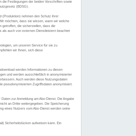
 die Festlegungen der beiden Vorschriften sowie
hutzgesetz (BDSG).
 (Produktion) nehmen den Schutz ihrer
ir möchten, dass sie wissen, wann wir welche
etroffen, die sicherstellen, dass die
 als auch von externen Dienstleistern beachtet
ologien, um unseren Service für sie zu
fehlen wir Ihnen, sich diese
endownload werden Informationen zu diesen
ogen und werden ausschließlich in anonymisierter
verbessern. Auch werden diese Nutzungsdaten
ie pseudonymisierten Zugriffsdaten anonymisiert.
her Daten zur Anmeldung am Abo-Dienst. Die Angabe
 nicht an Dritte weitergegeben. Die Speicherung
dung eines Nutzers vom Abo-Dienst werden seine
il) Sicherheitslücken aufweisen kann. Ein