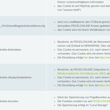
Nutzer zurückverfolgbaren Information
das Cookie ist auf HttpOnly gesetzt und dam
von "session theft")
wird von LoadBalancer des ITZBund gesetzt
JOr0zbowdfkqgskdxhlvsebttswszdq
demselben PEGELONLINE Knoten geleitetet w
das Cookie wird mit einem Verfallsdatum vo
Bestimmt, ob PEGELONLINE die Messwer
setzen soll (Default ist MNW/MHW). Dies wirk
online.limitrelation
Das Cookie ist permanent, d.h. nach einem 
vorhanden. Das Cookie wird mit einem Verfa
Die Einstellung erfolgt
hier
bzw. bei
https://w
Bestimmt, ob PEGELONLINE Zeitpunkte in
Mitteleuropäischer Zeit (Winterzeit, MEZ)
anz
lonline.displaydstdatetimes
Das Cookie ist permanent, d.h. nach einem 
vorhanden. Das Cookie wird mit einem Verfa
Die Einstellung erfolgt
hier
bzw. bei
https://w
Dient der Speicherung von Pegelfavoriten 
online.favorites
Die Funktion existiert nur auf
PEGELONLINE
Die Speicherung erfolgt im "Local Storage"