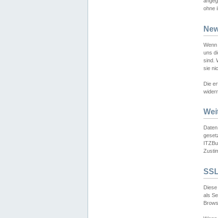
angeg
ohne i
New
Wenn 
uns d
sind.
sie ni
Die er
widerr
Wei
Daten,
gesetz
ITZBun
Zusti
SSL
Diese 
als S
Browse