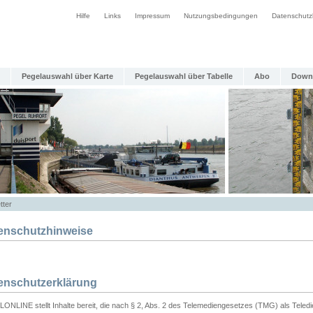
Hilfe
Links
Impressum
Nutzungsbedingungen
Datenschutz
Pegelauswahl über Karte
Pegelauswahl über Tabelle
Abo
Down
tter
enschutzhinweise
enschutzerklärung
ONLINE stellt Inhalte bereit, die nach § 2, Abs. 2 des Telemediengesetzes (TMG) als Teled