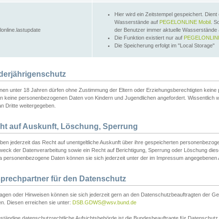
Hier wird ein Zeitstempel gespeichert. Dient
Wasserstände auf
PEGELONLINE Mobil
. S
lonline.lastupdate
der Benutzer immer aktuelle Wasserstände
Die Funktion existiert nur auf
PEGELONLINE
Die Speicherung erfolgt im "Local Storage"
derjährigenschutz
nen unter 18 Jahren dürfen ohne Zustimmung der Eltern oder Erziehungsberechtigten keine
n keine personenbezogenen Daten von Kindern und Jugendlichen angefordert. Wissentlich 
an Dritte weitergegeben.
ht auf Auskunft, Löschung, Sperrung
aben jederzeit das Recht auf unentgeltliche Auskunft über ihre gespeicherten personenbez
weck der Datenverarbeitung sowie ein Recht auf Berichtigung, Sperrung oder Löschung dies
 personenbezogene Daten können sie sich jederzeit unter der im Impressum angegebenen
prechpartner für den Datenschutz
ragen oder Hinweisen können sie sich jederzeit gern an den Datenschutzbeauftragten der Ge
n. Diesen erreichen sie unter:
DSB.GDWS@wsv.bund.de
ständige datenschutzrechtliche Aufsichtsbehörde ist die Bundesbeauftragte für Datenschutz u