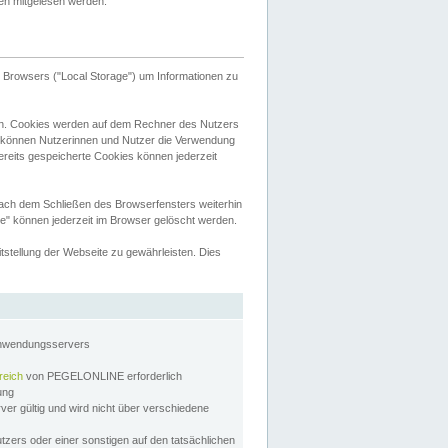
tten mitgelesen werden.
Browsers ("Local Storage") um Informationen zu
n. Cookies werden auf dem Rechner des Nutzers
 können Nutzerinnen und Nutzer die Verwendung
ereits gespeicherte Cookies können jederzeit
nach dem Schließen des Browserfensters weiterhin
e" können jederzeit im Browser gelöscht werden.
stellung der Webseite zu gewährleisten. Dies
Anwendungsservers
reich
von PEGELONLINE erforderlich
zung
rver gültig und wird nicht über verschiedene
utzers oder einer sonstigen auf den tatsächlichen