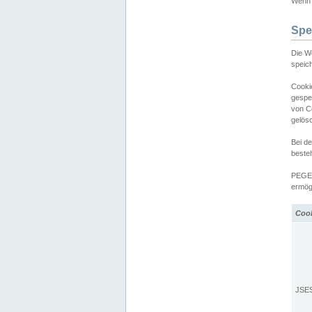
Wenn d
Spe
Die W
speic
Cooki
gespe
von C
gelös
Bei d
beste
PEGEL
ermögl
Coo
JSE