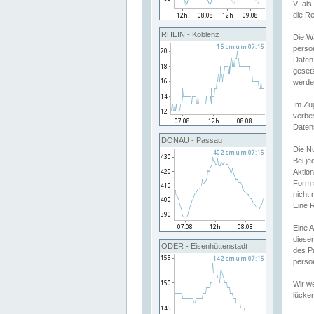
VI al
die R
RHEIN - Koblenz
Die W
perso
Daten
geset
werde
Im Zu
verbe
Daten
DONAU - Passau
Die N
Bei j
Aktion
Form 
nicht 
Eine R
Eine 
dieser
ODER - Eisenhüttenstadt
des P
persön
Wir we
lücken