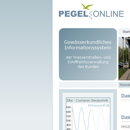
Start
Newsle
Dat
Elbe - Cuxhaven Steubenhöft
Dat
PEGEL