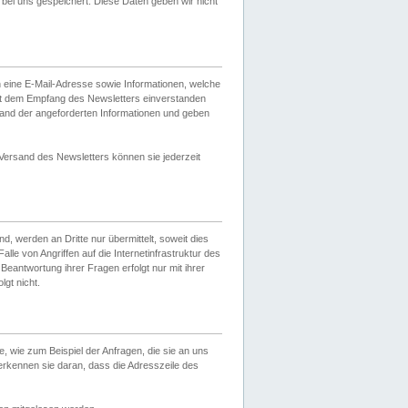
ei uns gespeichert. Diese Daten geben wir nicht
 eine E-Mail-Adresse sowie Informationen, welche
it dem Empfang des Newsletters einverstanden
sand der angeforderten Informationen und geben
 Versand des Newsletters können sie jederzeit
, werden an Dritte nur übermittelt, soweit dies
lle von Angriffen auf die Internetinfrastruktur des
Beantwortung ihrer Fragen erfolgt nur mit ihrer
gt nicht.
, wie zum Beispiel der Anfragen, die sie an uns
erkennen sie daran, dass die Adresszeile des