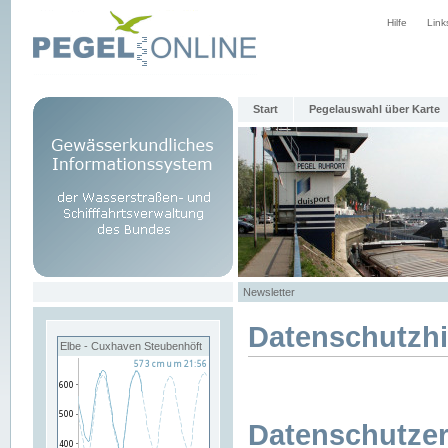
Hilfe
Link
Start
Pegelauswahl über Karte
Newsletter
Datenschutzh
Elbe - Cuxhaven Steubenhöft
Datenschutzer