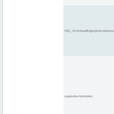
NSC_JOr0zbowdfkqgskdxhlvsebttsws
pegelonline.limitrelation