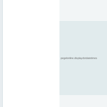
pegelonline.displaydstdatetimes