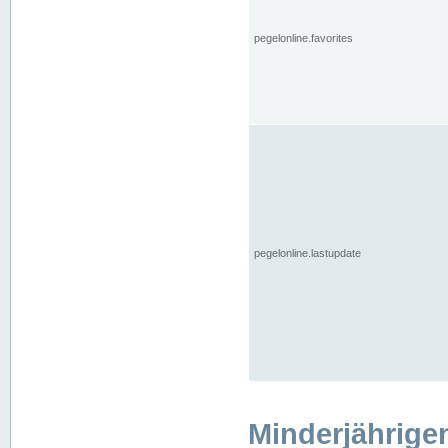
pegelonline.favorites
pegelonline.lastupdate
Minderjährige