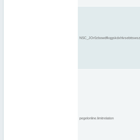
NSC_JOr0zbowdfkqgskdxhlvsebttsws
pegelonline.limitrelation