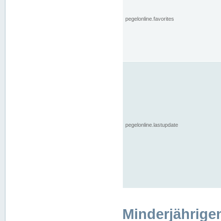
pegelonline.favorites
pegelonline.lastupdate
Minderjährige