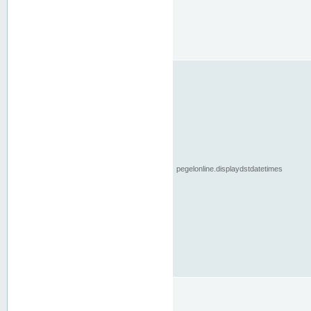
pegelonline.displaydstdatetimes