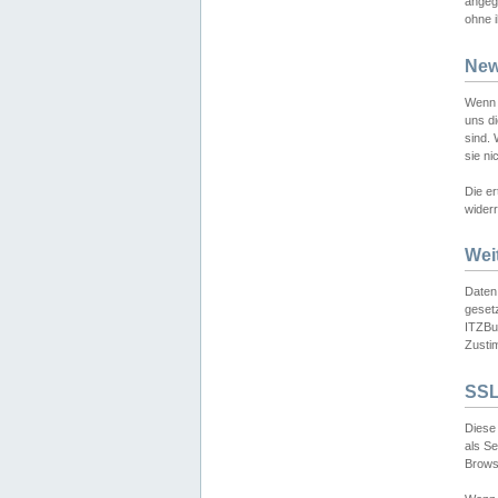
angeg
ohne i
New
Wenn 
uns d
sind.
sie ni
Die er
widerr
Wei
Daten,
gesetz
ITZBun
Zusti
SSL
Diese 
als S
Browse