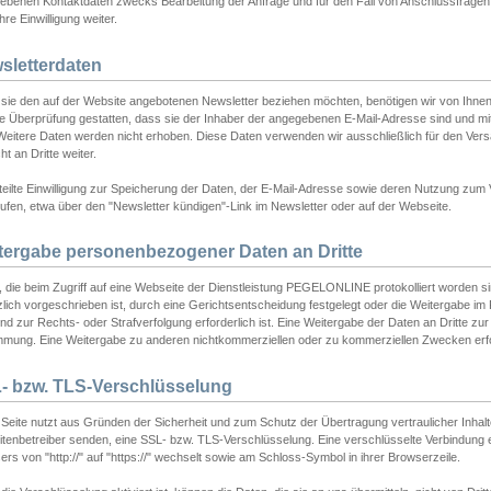
ebenen Kontaktdaten zwecks Bearbeitung der Anfrage und für den Fall von Anschlussfragen b
hre Einwilligung weiter.
sletterdaten
sie den auf der Website angebotenen Newsletter beziehen möchten, benötigen wir von Ihnen
ie Überprüfung gestatten, dass sie der Inhaber der angegebenen E-Mail-Adresse sind und m
 Weitere Daten werden nicht erhoben. Diese Daten verwenden wir ausschließlich für den Ver
cht an Dritte weiter.
teilte Einwilligung zur Speicherung der Daten, der E-Mail-Adresse sowie deren Nutzung zum
ufen, etwa über den "Newsletter kündigen"-Link im Newsletter oder auf der Webseite.
tergabe personenbezogener Daten an Dritte
 die beim Zugriff auf eine Webseite der Dienstleistung PEGELONLINE protokolliert worden sind
lich vorgeschrieben ist, durch eine Gerichtsentscheidung festgelegt oder die Weitergabe im Fa
d zur Rechts- oder Strafverfolgung erforderlich ist. Eine Weitergabe der Daten an Dritte zur 
mmung. Eine Weitergabe zu anderen nichtkommerziellen oder zu kommerziellen Zwecken erfol
- bzw. TLS-Verschlüsselung
Seite nutzt aus Gründen der Sicherheit und zum Schutz der Übertragung vertraulicher Inhalte
eitenbetreiber senden, eine SSL- bzw. TLS-Verschlüsselung. Eine verschlüsselte Verbindung 
rs von "http://" auf "https://" wechselt sowie am Schloss-Symbol in ihrer Browserzeile.