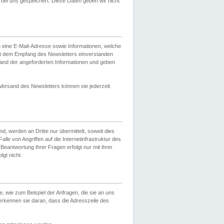
ei uns gespeichert. Diese Daten geben wir nicht
 eine E-Mail-Adresse sowie Informationen, welche
it dem Empfang des Newsletters einverstanden
sand der angeforderten Informationen und geben
 Versand des Newsletters können sie jederzeit
, werden an Dritte nur übermittelt, soweit dies
lle von Angriffen auf die Internetinfrastruktur des
Beantwortung ihrer Fragen erfolgt nur mit ihrer
gt nicht.
, wie zum Beispiel der Anfragen, die sie an uns
erkennen sie daran, dass die Adresszeile des