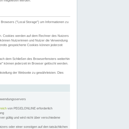
tten mitgelesen werden.
Browsers ("Local Storage") um Informationen zu
n. Cookies werden auf dem Rechner des Nutzers
 können Nutzerinnen und Nutzer die Verwendung
ereits gespeicherte Cookies können jederzeit
nach dem Schließen des Browserfensters weiterhin
e" können jederzeit im Browser gelöscht werden.
stellung der Webseite zu gewährleisten. Dies
Anwendungsservers
reich
von PEGELONLINE erforderlich
zung
rver gültig und wird nicht über verschiedene
utzers oder einer sonstigen auf den tatsächlichen