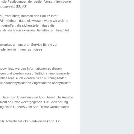
 die Festlegungen der beiden Vorschriften sowie
hutzgesetz (BDSG).
 (Produktion) nehmen den Schutz ihrer
ir möchten, dass sie wissen, wann wir welche
etroffen, die sicherstellen, dass die
 als auch von externen Dienstleistern beachtet
ologien, um unseren Service für sie zu
fehlen wir Ihnen, sich diese
endownload werden Informationen zu diesen
ogen und werden ausschließlich in anonymisierter
verbessern. Auch werden diese Nutzungsdaten
ie pseudonymisierten Zugriffsdaten anonymisiert.
her Daten zur Anmeldung am Abo-Dienst. Die Angabe
 nicht an Dritte weitergegeben. Die Speicherung
dung eines Nutzers vom Abo-Dienst werden seine
il) Sicherheitslücken aufweisen kann. Ein