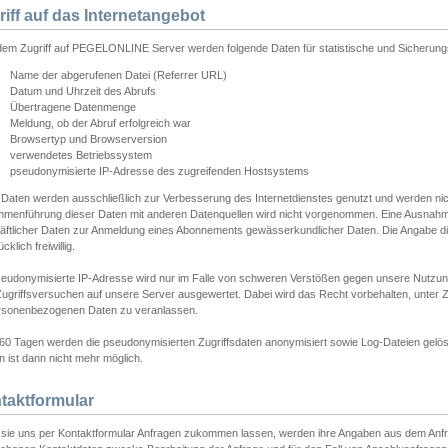
riff auf das Internetangebot
edem Zugriff auf PEGELONLINE Server werden folgende Daten für statistische und Sicherun
Name der abgerufenen Datei (Referrer URL)
Datum und Uhrzeit des Abrufs
Übertragene Datenmenge
Meldung, ob der Abruf erfolgreich war
Browsertyp und Browserversion
verwendetes Betriebssystem
pseudonymisierte IP-Adresse des zugreifenden Hostsystems
 Daten werden ausschließlich zur Verbesserung des Internetdienstes genutzt und werden ni
menführung dieser Daten mit anderen Datenquellen wird nicht vorgenommen. Eine Ausnahme 
äftlicher Daten zur Anmeldung eines Abonnements gewässerkundlicher Daten. Die Angabe die
cklich freiwillig.
seudonymisierte IP-Adresse wird nur im Falle von schweren Verstößen gegen unsere Nutzun
Zugriffsversuchen auf unsere Server ausgewertet. Dabei wird das Recht vorbehalten, unter Z
rsonenbezogenen Daten zu veranlassen.
60 Tagen werden die pseudonymisierten Zugriffsdaten anonymisiert sowie Log-Dateien gelösc
 ist dann nicht mehr möglich.
taktformular
sie uns per Kontaktformular Anfragen zukommen lassen, werden ihre Angaben aus dem Anfrag