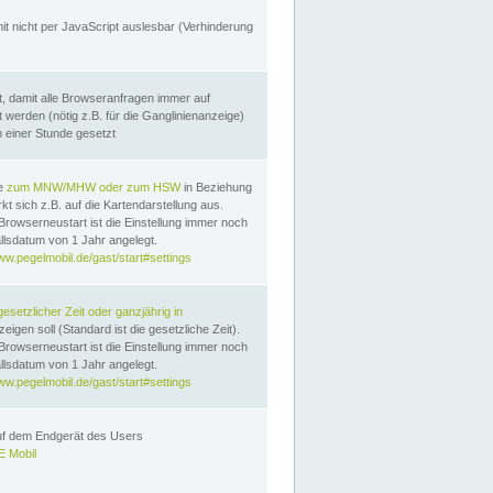
it nicht per JavaScript auslesbar (Verhinderung
, damit alle Browseranfragen immer auf
erden (nötig z.B. für die Ganglinienanzeige)
n einer Stunde gesetzt
te
zum MNW/MHW oder zum HSW
in Beziehung
t sich z.B. auf die Kartendarstellung aus.
Browserneustart ist die Einstellung immer noch
llsdatum von 1 Jahr angelegt.
ww.pegelmobil.de/gast/start#settings
gesetzlicher Zeit oder ganzjährig in
eigen soll (Standard ist die gesetzliche Zeit).
Browserneustart ist die Einstellung immer noch
llsdatum von 1 Jahr angelegt.
ww.pegelmobil.de/gast/start#settings
auf dem Endgerät des Users
 Mobil