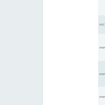
NSC_
pegel
pege
pegel