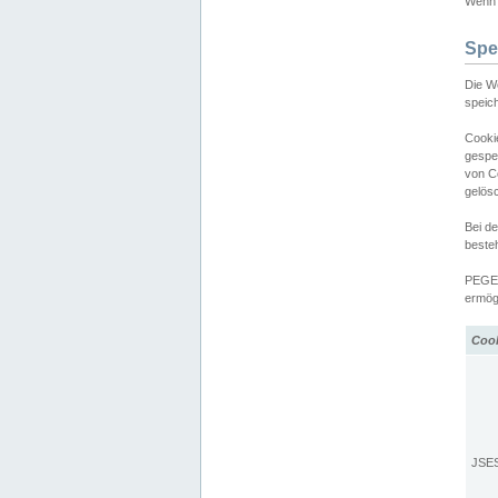
Wenn d
Spe
Die W
speic
Cooki
gespe
von C
gelös
Bei d
beste
PEGEL
ermögl
Coo
JSE