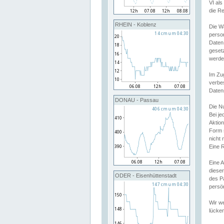
VI al
die R
RHEIN - Koblenz
Die W
perso
Daten
geset
werde
Im Zu
verbe
Daten
DONAU - Passau
Die N
Bei j
Aktion
Form 
nicht 
Eine R
Eine 
dieser
ODER - Eisenhüttenstadt
des P
persön
Wir we
lücken