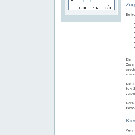
Zug
Bei j
Diese
Zusam
gesch
ausdrü
Die p
bzw. 
zu pe
Nach 
Person
Kon
Wenn 