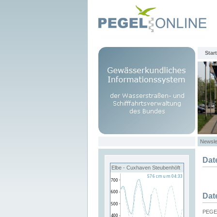
Start
Newsle
Dat
Elbe - Cuxhaven Steubenhöft
Dat
PEGEL