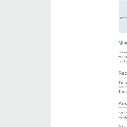
pege
Min
Perso
werde
nicht 
Rec
Sie h
den Z
Thema
Ans
Bei F
wende
Die zu