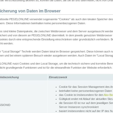
ie Verschlüsselung aktiviert ist, können die Daten, die sie an uns übermitteln, nicht von Dri
icherung von Daten im Browser
ebseite PEGELONLINE verwendet sogenannte "Cookies" als auch den lokalen Speicher des 
hern. Diese Informationen beinhalten keine personenbezogenen Daten.
es sind kleine Datenpakete, die zwischen Webbrowser und dem Server ausgetauscht werde
ichert und von diesem an PEGELONLINE übermittelt. In dem jeweils genutzten Webbrowser
ookies durch eine entsprechende Einstellung einschränken oder grundsätzlich verhindern. B
cht werden.
er "Local Storage" Technik werden Daten lokal im Browser gespeichert. Diese können auch 
hen und bei einem späteren Besuch wieder ausgelesen werden. Auch Daten im "Local Storag
ONLINE nutzt Cookies und den Local Storage, um die technisch sichere und korrekte Bereit
icht grundlegende Funktionen und ist für die einwandfreie Funktion der Website erforderlich.
kiebezeichung
Einsatzzweck
Cookie für das Session-Management des 
beinhaltet keine personenbezogenen Daten
das Cookie ist insbesondere für den
Abo-Be
Gültigkeit endet mit Ablauf der aktuellen Sit
die Session-ID ist nur auf dem jeweiligen Se
SSIONID
Server-Instanzen synchronisiert
basiert insbesondere nicht auf der IP des N