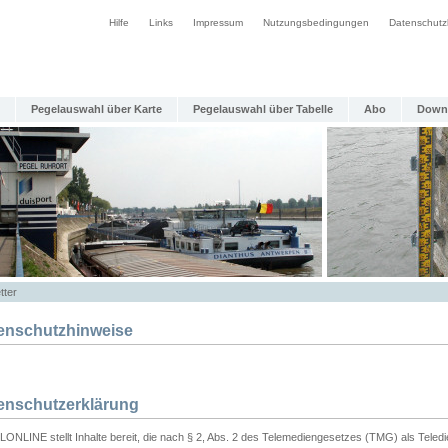
Hilfe
Links
Impressum
Nutzungsbedingungen
Datenschutz
Pegelauswahl über Karte
Pegelauswahl über Tabelle
Abo
Down
tter
enschutzhinweise
enschutzerklärung
ONLINE stellt Inhalte bereit, die nach § 2, Abs. 2 des Telemediengesetzes (TMG) als Teled