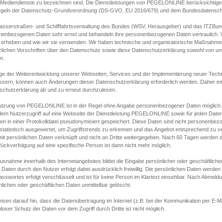
s Mediendienste zu bezeichnen sind. Die Dienstleistungen von PEGELONLINE berücksichtigen
egeln der Datenschutz-Grundverordnung (DS-GVO, EU 2016/679) und dem Bundesdatensc
asserstraßen- und Schifffahrtsverwaltung des Bundes (WSV, Herausgeber) und das ITZBund
nenbezogenen Daten sehr ernst und behandeln ihre personenbezogenen Daten vertraulich. W
 erheben und wie wir sie verwenden. Wir haben technische und organisatorische Maßnahmen g
zlichen Vorschriften über den Datenschutz sowie diese Datenschutzerklärung sowohl von uns
n.
ge der Weiterentwicklung unserer Webseiten, Services und der Implementierung neuer Techn
ssern, können auch Änderungen dieser Datenschutzerklärung erforderlich werden. Daher emp
schutzerklärung ab und zu erneut durchzulesen.
utzung von PEGELONLINE ist in der Regel ohne Angabe personenbezogener Daten möglich.
edem Nutzerzugriff auf eine Webseite der Dienstleistung PEGELONLINE sowie für jeden Dat
en in einer Protokolldatei pseudonymisiert gespeichert. Diese Daten sind nicht personenbez
statistisch ausgewertet, um Zugriffstrends zu erkennen und das Angebot entsprechend zu 
mit persönlichen Daten verknüpft und nicht an Dritte weitergegeben. Nach 60 Tagen werden d
ückverfolgung auf eine spezifische Person ist dann nicht mehr möglich.
Ausnahme innerhalb des Internetangebotes bildet die Eingabe persönlicher oder geschäftlic
 Daten durch den Nutzer erfolgt dabei ausdrücklich freiwillig. Die persönlichen Daten werden
asswortes erfolgt verschlüsselt und ist für keine Person im Klartext einsehbar. Nach Abmel
lichen oder geschäftlichen Daten unmittelbar gelöscht.
isen darauf hin, dass die Datenübertragung im Internet (z.B. bei der Kommunikation per E-Ma
loser Schutz der Daten vor dem Zugriff durch Dritte ist nicht möglich.