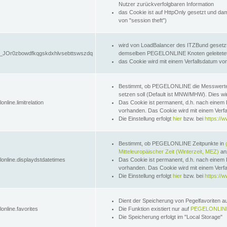
Nutzer zurückverfolgbaren Information
das Cookie ist auf HttpOnly gesetzt und dam
von "session theft")
wird von LoadBalancer des ITZBund gesetzt
JOr0zbowdfkqgskdxhlvsebttswszdq
demselben PEGELONLINE Knoten geleitetet w
das Cookie wird mit einem Verfallsdatum vo
Bestimmt, ob PEGELONLINE die Messwer
setzen soll (Default ist MNW/MHW). Dies wirk
online.limitrelation
Das Cookie ist permanent, d.h. nach einem 
vorhanden. Das Cookie wird mit einem Verfa
Die Einstellung erfolgt
hier
bzw. bei
https://w
Bestimmt, ob PEGELONLINE Zeitpunkte in
Mitteleuropäischer Zeit (Winterzeit, MEZ)
anz
lonline.displaydstdatetimes
Das Cookie ist permanent, d.h. nach einem 
vorhanden. Das Cookie wird mit einem Verfa
Die Einstellung erfolgt
hier
bzw. bei
https://w
Dient der Speicherung von Pegelfavoriten 
online.favorites
Die Funktion existiert nur auf
PEGELONLINE
Die Speicherung erfolgt im "Local Storage"