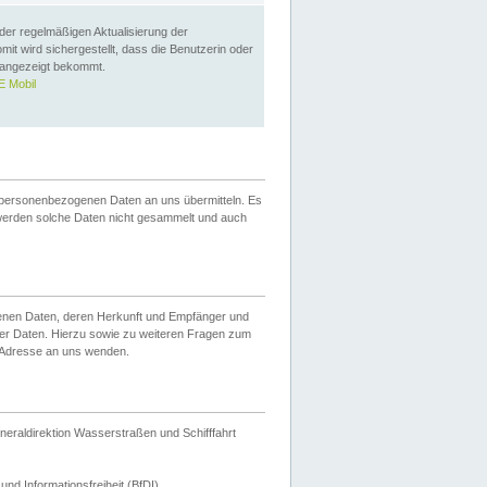
 der regelmäßigen Aktualisierung der
omit wird sichergestellt, dass die Benutzerin oder
 angezeigt bekommt.
 Mobil
 personenbezogenen Daten an uns übermitteln. Es
werden solche Daten nicht gesammelt und auch
ogenen Daten, deren Herkunft und Empfänger und
er Daten. Hierzu sowie zu weiteren Fragen zum
 Adresse an uns wenden.
neraldirektion Wasserstraßen und Schifffahrt
nd Informationsfreiheit (BfDI).