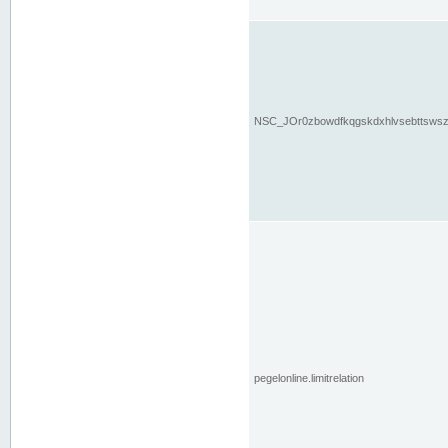
NSC_JOr0zbowdfkqgskdxhlvsebttsws
pegelonline.limitrelation