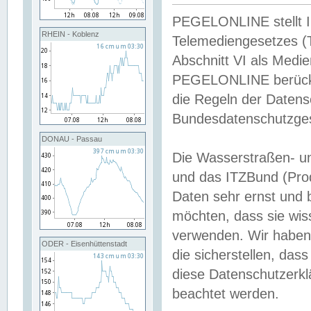
PEGELONLINE stellt Inh
RHEIN - Koblenz
Telemediengesetzes (
Abschnitt VI als Medie
PEGELONLINE berücksi
die Regeln der Date
Bundesdatenschutzge
DONAU - Passau
Die Wasserstraßen- u
und das ITZBund (Pro
Daten sehr ernst und 
möchten, dass sie wis
verwenden. Wir haben
ODER - Eisenhüttenstadt
die sicherstellen, das
diese Datenschutzerkl
beachtet werden.