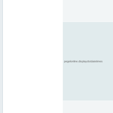
pegelonline.displaydstdatetimes