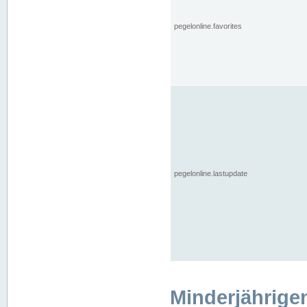
pegelonline.favorites
pegelonline.lastupdate
Minderjährige